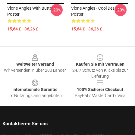
Vlone Angles With Butterflies
Vlone Angles - Cool Design 3
-20%
-20%
Poster
Poster
15,64 £ - 36,26 £
15,64 £ - 36,26 £
Footer
Weltweiter Versand
Kaufen Sie mit Vertrauen
Wir versenden in über 200 Länder
24/7 Schutz von Klicks bis zur
Lieferung
Internationale Garantie
100% Sicherer Checkout
Im Nutzungsland angeboten
PayPal / MasterCard / Visa
Kontaktieren Sie uns