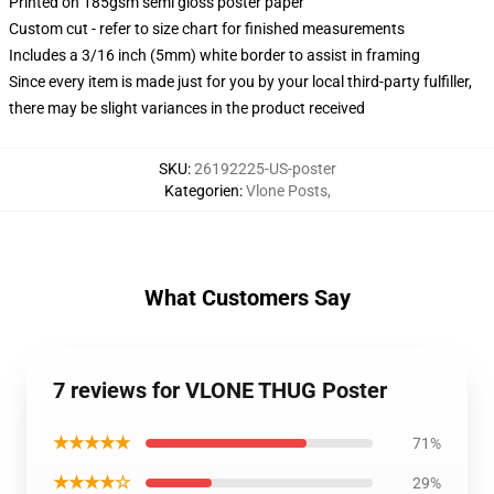
Printed on 185gsm semi gloss poster paper
Custom cut - refer to size chart for finished measurements
Includes a 3/16 inch (5mm) white border to assist in framing
Since every item is made just for you by your local third-party fulfiller,
there may be slight variances in the product received
SKU
:
26192225-US-poster
Kategorien
:
Vlone Posts
,
What Customers Say
7 reviews for VLONE THUG Poster
★★★★★
71%
★★★★☆
29%