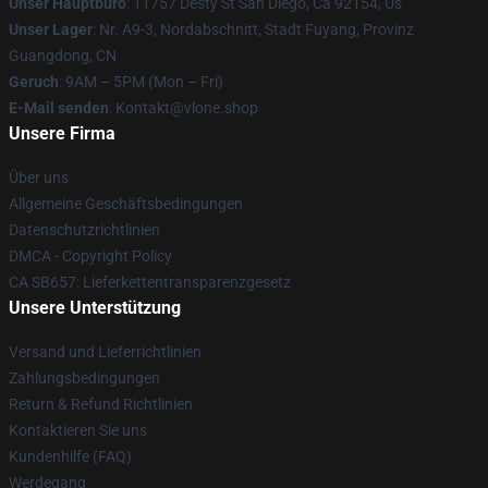
Unser Hauptbüro
: 11757 Desty St San Diego, Ca 92154, Us
Unser Lager
: Nr. A9-3, Nordabschnitt, Stadt Fuyang, Provinz
Guangdong, CN
Geruch
: 9AM – 5PM (Mon – Fri)
E-Mail senden
: Kontakt@vlone.shop
Unsere Firma
Über uns
Allgemeine Geschäftsbedingungen
Datenschutzrichtlinien
DMCA - Copyright Policy
CA SB657: Lieferkettentransparenzgesetz
Unsere Unterstützung
Versand und Lieferrichtlinien
Zahlungsbedingungen
Return & Refund Richtlinien
Kontaktieren Sie uns
Kundenhilfe (FAQ)
Werdegang