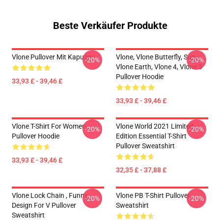
Beste Verkäufer Produkte
Vlone Pullover Mit Kapuze
Vlone, Vlone Butterfly, Sun,
-20%
-20%
Vlone Earth, Vlone 4, Vlone 3
Pullover Hoodie
33,93 £ - 39,46 £
33,93 £ - 39,46 £
Vlone T-Shirt For Women
Vlone World 2021 Limited
-20%
-20%
Pullover Hoodie
Edition Essential T-Shirt
Pullover Sweatshirt
33,93 £ - 39,46 £
32,35 £ - 37,88 £
Vlone Lock Chain , Funny
Vlone PB T-Shirt Pullover
-20%
-20%
Design For V Pullover
Sweatshirt
Sweatshirt