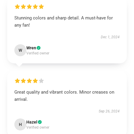
Stunning colors and sharp detail. A must-have for
any fan!
Dec 1, 2024
Wren
W
Verified owner
Great quality and vibrant colors. Minor creases on
arrival.
Sep 26, 2024
Hazel
H
Verified owner