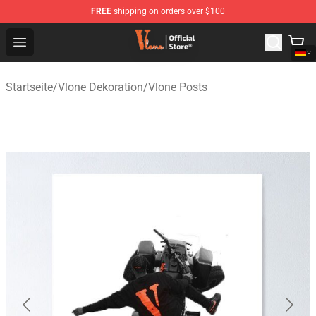
FREE
shipping on orders over $100
Vlone Shop - Official Vlone Merchandise Store
Open menu
Startseite
/
Vlone Dekoration
/
Vlone Posts