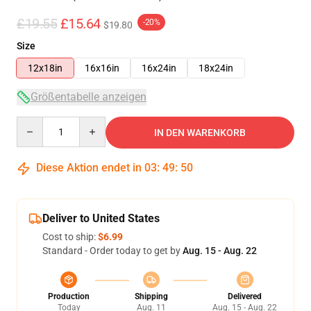
£19.55
£15.64
-20%
$19.80
Size
12x18in
16x16in
16x24in
18x24in
Größentabelle anzeigen
Quantity
IN DEN WARENKORB
Diese Aktion endet in
03
:
49
:
49
Deliver to United States
Cost to ship:
$6.99
Standard - Order today to get by
Aug. 15 - Aug. 22
Production
Shipping
Delivered
Today
Aug. 11
Aug. 15 - Aug. 22