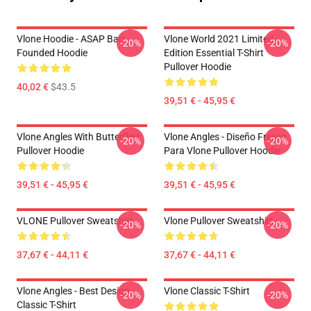
Vlone Hoodie - ASAP Bari
Vlone World 2021 Limited
-20%
-20%
Founded Hoodie
Edition Essential T-Shirt
Pullover Hoodie
40,02 €
$43.5
39,51 € - 45,95 €
Vlone Angles With Butterflies
Vlone Angles - Diseño Fresco
-20%
-20%
Pullover Hoodie
Para Vlone Pullover Hoodie
39,51 € - 45,95 €
39,51 € - 45,95 €
VLONE Pullover Sweatshirt
Vlone Pullover Sweatshirt
-20%
-20%
37,67 € - 44,11 €
37,67 € - 44,11 €
Vlone Angles - Best Design
Vlone Classic T-Shirt
-20%
-20%
Classic T-Shirt