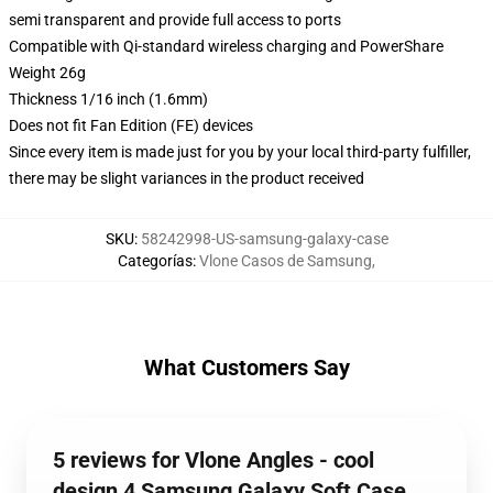
semi transparent and provide full access to ports
Compatible with Qi-standard wireless charging and PowerShare
Weight 26g
Thickness 1/16 inch (1.6mm)
Does not fit Fan Edition (FE) devices
Since every item is made just for you by your local third-party fulfiller,
there may be slight variances in the product received
SKU
:
58242998-US-samsung-galaxy-case
Categorías
:
Vlone Casos de Samsung
,
What Customers Say
5 reviews for Vlone Angles - cool
design 4 Samsung Galaxy Soft Case