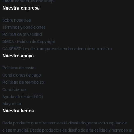
Email
: contact@vlone.shop
Nuestra empresa
Sobre nosotros
Términos y condiciones
Política de privacidad
DMCA - Política de Copyright
CA SB657: Ley de transparencia en la cadena de suministro
Nuestro apoyo
Políticas de envío
Condiciones de pago
Políticas de reembolso
Contáctenos
Ayuda al cliente (FAQ)
Mayorista
Nuestra tienda
Cada producto que ofrecemos está diseñado por nuestro equipo de
clase mundial. Desde productos de diseño de alta calidad y hermoso a