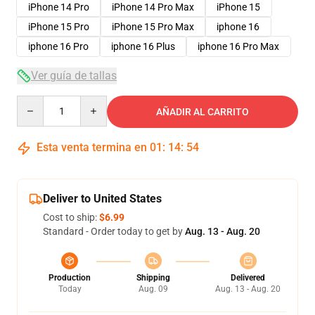
iPhone 14 Pro
iPhone 14 Pro Max
iPhone 15
iPhone 15 Pro
iPhone 15 Pro Max
iphone 16
iphone 16 Pro
iphone 16 Plus
iphone 16 Pro Max
Ver guía de tallas
Quantity
AÑADIR AL CARRITO
Esta venta termina en
01
:
14
:
54
Deliver to United States
Cost to ship:
$6.99
Standard - Order today to get by
Aug. 13 - Aug. 20
Production
Shipping
Delivered
Today
Aug. 09
Aug. 13 - Aug. 20