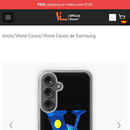
FREE
shipping on orders over $100
Vlone Shop - Official Vlone Merchandise Store
Open menu
Inicio
/
Vlone Casos
/
Vlone Casos de Samsung