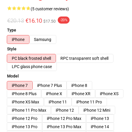
(5 customer reviews)
€20.13
€16.10
-20%
$17.50
Type
iPhone
Samsung
Style
PC black frosted shell
RPC transparent soft shell
LPC glass phone case
Model
iPhone 7
iPhone 7 Plus
iPhone 8
iPhone 8 Plus
iPhone X
iPhone XR
iPhone XS
iPhone XS Max
iPhone 11
iPhone 11 Pro
iPhone 11 Pro Max
iPhone 12
iPhone 12 Mini
iPhone 12 Pro
iPhone 12 Pro Max
iPhone 13
iPhone 13 Pro
iPhone 13 Pro Max
iPhone 14