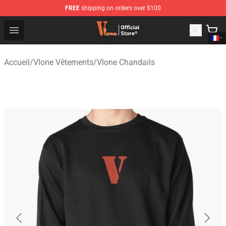
FREE
shipping on orders over $100
Vlone Shop - Official Vlone Merchandise Store
Open menu
Accueil
/
Vlone Vêtements
/
Vlone Chandails