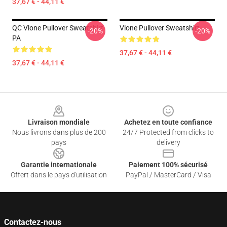
37,67 € - 44,11 €
QC Vlone Pullover Sweatshirt
Vlone Pullover Sweatshirt
-20%
-20%
PA
37,67 € - 44,11 €
37,67 € - 44,11 €
Footer
Livraison mondiale
Achetez en toute confiance
Nous livrons dans plus de 200
24/7 Protected from clicks to
pays
delivery
Garantie internationale
Paiement 100% sécurisé
Offert dans le pays d'utilisation
PayPal / MasterCard / Visa
Contactez-nous