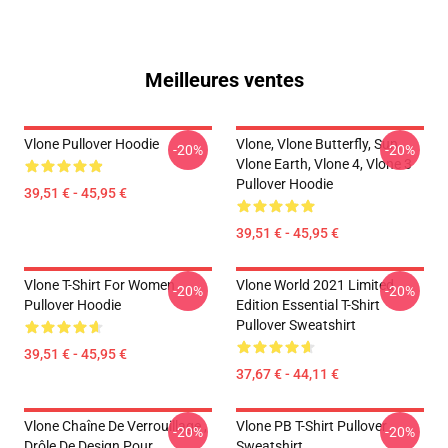
Meilleures ventes
Vlone Pullover Hoodie
Vlone, Vlone Butterfly, Sun,
-20%
-20%
Vlone Earth, Vlone 4, Vlone 3
Pullover Hoodie
39,51 € - 45,95 €
39,51 € - 45,95 €
Vlone T-Shirt For Women
Vlone World 2021 Limited
-20%
-20%
Pullover Hoodie
Edition Essential T-Shirt
Pullover Sweatshirt
39,51 € - 45,95 €
37,67 € - 44,11 €
Vlone Chaîne De Verrouillage ,
Vlone PB T-Shirt Pullover
-20%
-20%
Drôle De Design Pour
Sweatshirt