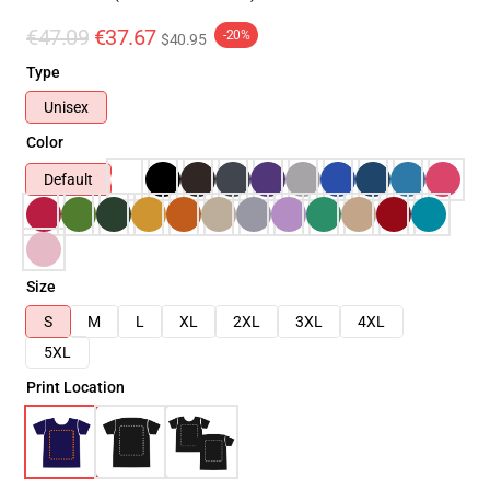
€47.09
€37.67
-20%
$40.95
Type
Unisex
Color
Default
Size
S
M
L
XL
2XL
3XL
4XL
5XL
Print Location