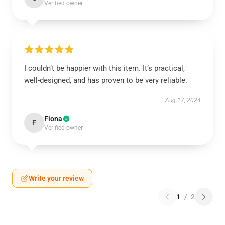
Verified owner
I couldn’t be happier with this item. It’s practical,
well-designed, and has proven to be very reliable.
Aug 17, 2024
Fiona
F
Verified owner
Write your review
1
/
2