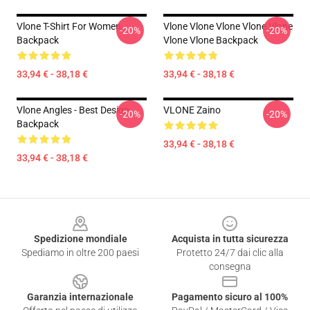
Vlone T-Shirt For Women
Vlone Vlone Vlone Vlone Vlone
-20%
-20%
Backpack
Vlone Vlone Backpack
33,94 € - 38,18 €
33,94 € - 38,18 €
Vlone Angles - Best Design
VLONE Zaino
-20%
-20%
Backpack
33,94 € - 38,18 €
33,94 € - 38,18 €
Footer
Spedizione mondiale
Acquista in tutta sicurezza
Spediamo in oltre 200 paesi
Protetto 24/7 dai clic alla
consegna
Garanzia internazionale
Pagamento sicuro al 100%