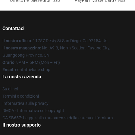
Offerto nel paese di utilizzo
PayPal / MasterCard / Visa
Contattaci
Il nostro ufficio
: 11757 Desty St San Diego, Ca 92154, Us
Il nostro magazzino
: No. A9-3, North Section, Fuyang City,
Guangdong Province, CN
Orario
: 9AM – 5PM (Mon – Fri)
Email
: contattivlone.shop
La nostra azienda
Su di noi
Termini e condizioni
Informativa sulla privacy
DMCA - Informativa sul copyright
CA SB657: Legge sulla trasparenza della catena di fornitura
Il nostro supporto