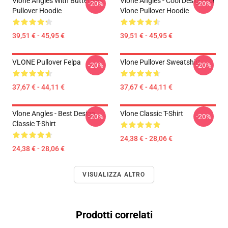
Vlone Angles With Butterflies
Vlone Angles - Cool Design For
-20%
-20%
Pullover Hoodie
Vlone Pullover Hoodie
39,51 € - 45,95 €
39,51 € - 45,95 €
VLONE Pullover Felpa
Vlone Pullover Sweatshirt
-20%
-20%
37,67 € - 44,11 €
37,67 € - 44,11 €
Vlone Angles - Best Design
Vlone Classic T-Shirt
-20%
-20%
Classic T-Shirt
24,38 € - 28,06 €
24,38 € - 28,06 €
VISUALIZZA ALTRO
Prodotti correlati