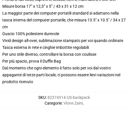
Misure borsa 17” x 12,5” x 5” / 43 x 31 x 12 cm
La maggior parte dei computer portatili standard si adattano nella
tasca interna del computer portatile, che misura 13.5" x 10.5" / 34 x 27
cm
Guscio 100% poliestere durevole
Vivid design all-over, sublimazione stampato per voi quando ordinate
Tasca esterna in rete e cinghie imbottite regolabili
Per uno stile diverso, controllare la borsa con coulisse
Per più spazio, prova il Duffle Bag
Dal momento che ogni elemento è fatto solo per voi dal vostro
appagante di terze parti locale, ci possono essere lievi variazioni nel
prodotto ricevuto
SKU
:
82374514-US-backpack
Categorie
:
Vlone Zaini
,