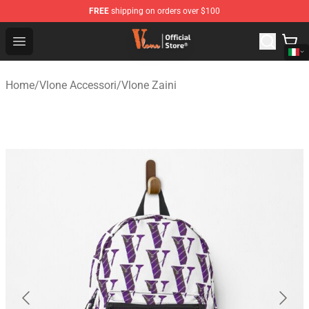
FREE
shipping on orders over $100
Vlone Shop - Official Vlone Merchandise Store
Open menu
Home
/
Vlone Accessori
/
Vlone Zaini