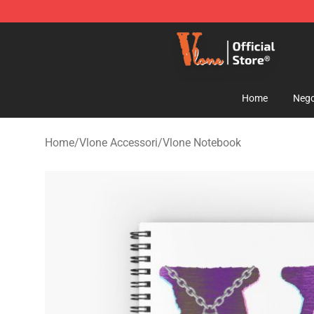
Vlone Shop - Official Vlone Merchandise Store
Home
Nego
Home
/
Vlone Accessori
/
Vlone Notebook