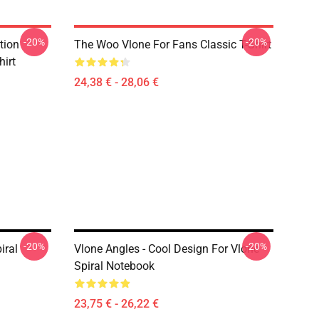
-20%
-20%
tion
The Woo Vlone For Fans Classic T-Shirt
hirt
24,38 € - 28,06 €
-20%
-20%
iral
Vlone Angles - Cool Design For Vlone
Spiral Notebook
23,75 € - 26,22 €