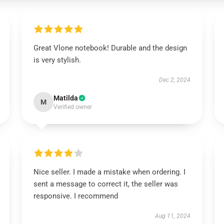
Great Vlone notebook! Durable and the design
is very stylish.
Dec 2, 2024
Matilda
M
Verified owner
Nice seller. I made a mistake when ordering. I
sent a message to correct it, the seller was
responsive. I recommend
Aug 11, 2024