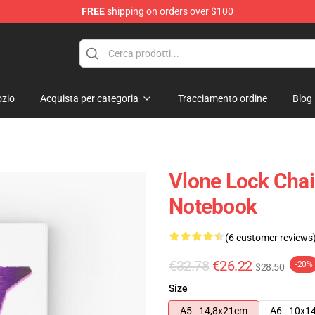
FREE
shipping on orders over $100
zio
Acquista per categoria
Tracciamento ordine
Blog
Vlone Lock Chain
Notebook
(6 customer reviews
€32.78
€26.22
-20%
$28.50
Size
A5 - 14,8x21cm
A6 - 10x1