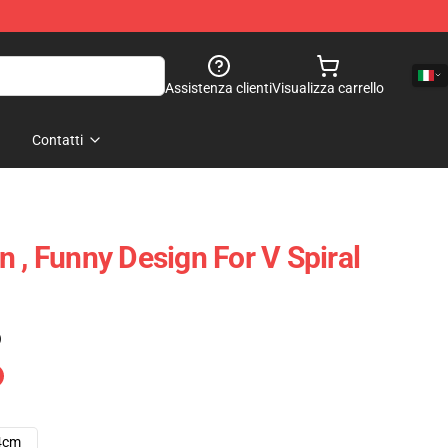
Assistenza clienti
Visualizza carrello
Contatti
 , Funny Design For V Spiral
)
4cm