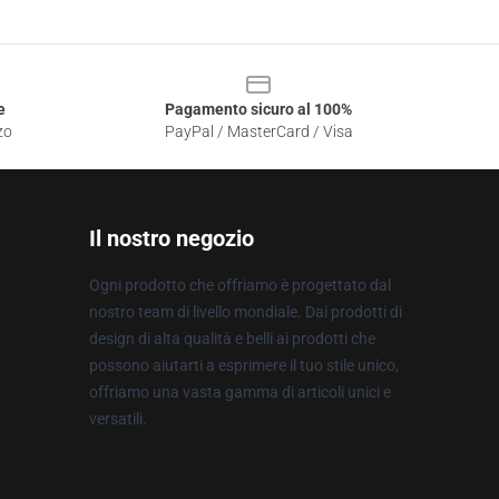
e
Pagamento sicuro al 100%
zo
PayPal / MasterCard / Visa
Il nostro negozio
Ogni prodotto che offriamo è progettato dal
nostro team di livello mondiale. Dai prodotti di
design di alta qualità e belli ai prodotti che
possono aiutarti a esprimere il tuo stile unico,
offriamo una vasta gamma di articoli unici e
versatili.