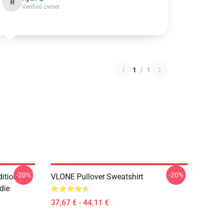
R
Verified owner
1
/
1
-20%
-20%
ition
VLONE Pullover Sweatshirt
die
37,67 € - 44,11 €