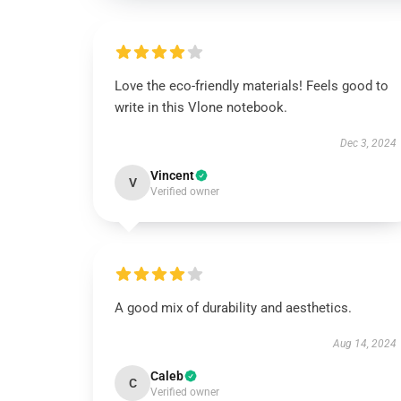
Love the eco-friendly materials! Feels good to
write in this Vlone notebook.
Dec 3, 2024
Vincent
V
Verified owner
A good mix of durability and aesthetics.
Aug 14, 2024
Caleb
C
Verified owner