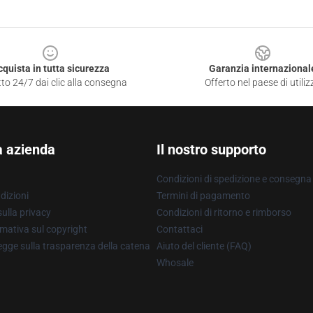
cquista in tutta sicurezza
Garanzia internazional
to 24/7 dai clic alla consegna
Offerto nel paese di utiliz
a azienda
Il nostro supporto
Condizioni di spedizione e consegna
dizioni
Termini di pagamento
ulla privacy
Condizioni di ritorno e rimborso
mativa sul copyright
Contattaci
gge sulla trasparenza della catena
Aiuto del cliente (FAQ)
Whosale