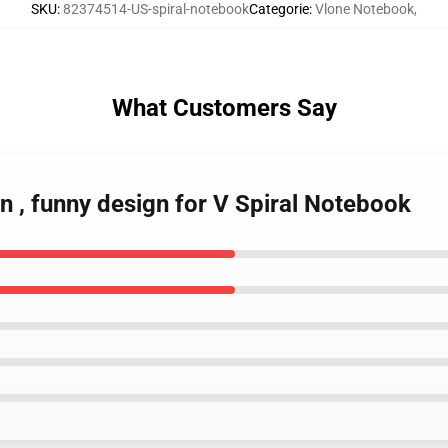
SKU
:
82374514-US-spiral-notebook
Categorie
:
Vlone Notebook
,
What Customers Say
in , funny design for V Spiral Notebook