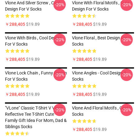
Vlone And Silver Screw , Cool
Vlone With Floral Motifs , Cute
-20%
-20%
Design For V Socks
Design For V Socks
￥288,405
$19.89
￥288,405
$19.89
Vlone With Birds , Cool Design
Vlone Floral , Best Design For V
-20%
-20%
For V Socks
Socks
￥288,405
$19.89
￥288,405
$19.89
Vlone Lock Chain , Funny Design
Vlone Angles - Cool Design 4
-20%
-20%
For V Socks
Socks
￥288,405
$19.89
￥288,405
$19.89
"VLone" Classic T-Shirt V Vlone
Vlone And Floral Motifs , Cool V
-20%
-20%
Reflective Tee T-Shirt Cute
Socks
Family Gift Idea For Mom, Dad &
Siblings Socks
￥288,405
$19.89