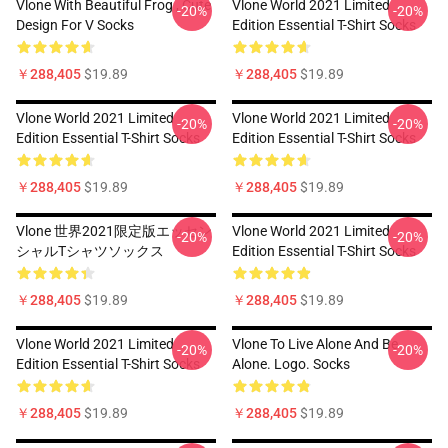
Vlone With Beautiful Frog , Cute
Vlone World 2021 Limited
-20%
-20%
Design For V Socks
Edition Essential T-Shirt Socks
￥288,405
$19.89
￥288,405
$19.89
Vlone World 2021 Limited
Vlone World 2021 Limited
-20%
-20%
Edition Essential T-Shirt Socks
Edition Essential T-Shirt Socks
￥288,405
$19.89
￥288,405
$19.89
Vlone 世界2021限定版エッセン
Vlone World 2021 Limited
-20%
-20%
シャルTシャツソックス
Edition Essential T-Shirt Socks
￥288,405
$19.89
￥288,405
$19.89
Vlone World 2021 Limited
Vlone To Live Alone And Be
-20%
-20%
Edition Essential T-Shirt Socks
Alone. Logo. Socks
￥288,405
$19.89
￥288,405
$19.89