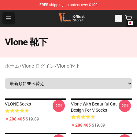
FREE
shipping on orders over $100
Vlone Shop - Official Vlone Merchandise Store
Open menu
Vlone 靴下
ホーム
/
Vlone ログイン
/
Vlone 靴下
VLONE Socks
Vlone With Beautiful Cat , Cool
-20%
-20%
Design For V Socks
￥288,405
$19.89
￥288,405
$19.89