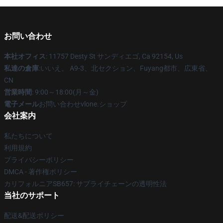
お問い合わせ
本社オフィス
: 11757 Desty St サンディエゴ, Ca 92154, Us
私達の倉庫
:いいえ。 A9-3、北セクション、Fuyang都市、広東省、
CN
営業時間
: 9:00～18:00(月～金)
電子メール
お問い合わせvlone.ショップ
会社案内
私たちについて
利用規約
プライバシーポリシー
DMCA - 著作権ポリシー
カリフォルニアSB657: サプライチェーンの透明性法
当社のサポート
配送&配送ポリシー