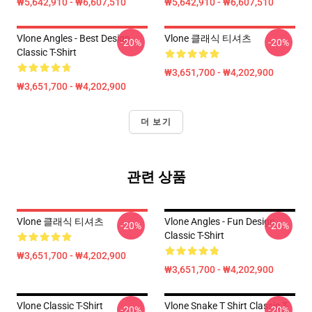
₩5,642,910 - ₩6,607,510
₩5,642,910 - ₩6,607,510
Vlone Angles - Best Design
Vlone 클래식 티셔츠
-20%
-20%
Classic T-Shirt
₩3,651,700 - ₩4,202,900
₩3,651,700 - ₩4,202,900
더 보기
관련 상품
Vlone 클래식 티셔츠
Vlone Angles - Fun Design
-20%
-20%
Classic T-Shirt
₩3,651,700 - ₩4,202,900
₩3,651,700 - ₩4,202,900
Vlone Classic T-Shirt
Vlone Snake T Shirt Classic T-
-20%
-20%