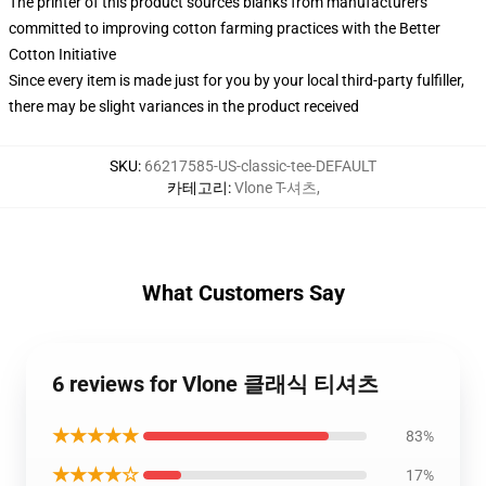
The printer of this product sources blanks from manufacturers
committed to improving cotton farming practices with the Better
Cotton Initiative
Since every item is made just for you by your local third-party fulfiller,
there may be slight variances in the product received
SKU
:
66217585-US-classic-tee-DEFAULT
카테고리
:
Vlone T-셔츠
,
What Customers Say
6 reviews for Vlone 클래식 티셔츠
★★★★★
83%
★★★★☆
17%