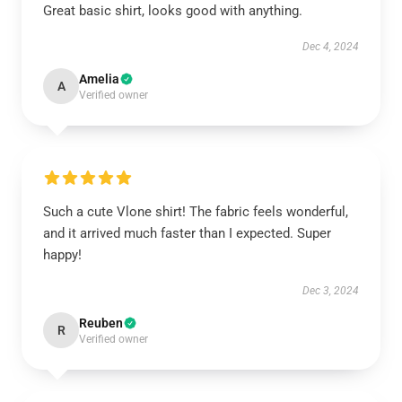
Great basic shirt, looks good with anything.
Dec 4, 2024
Amelia
A
Verified owner
Such a cute Vlone shirt! The fabric feels wonderful,
and it arrived much faster than I expected. Super
happy!
Dec 3, 2024
Reuben
R
Verified owner