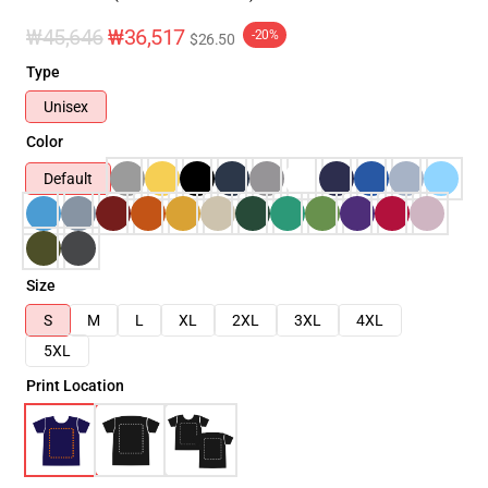
₩45,646
₩36,517
-20%
$26.50
Type
Unisex
Color
Default
Size
S
M
L
XL
2XL
3XL
4XL
5XL
Print Location