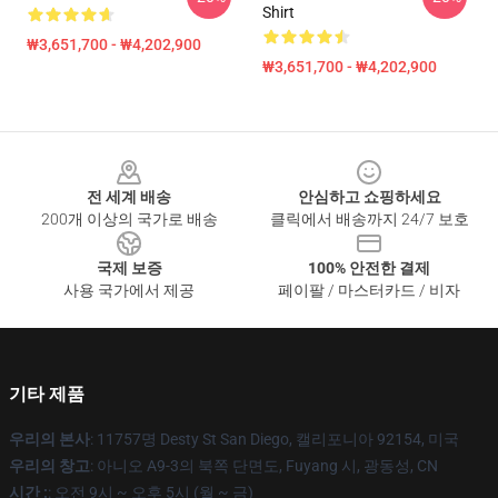
Shirt
₩3,651,700 - ₩4,202,900
₩3,651,700 - ₩4,202,900
Footer
전 세계 배송
안심하고 쇼핑하세요
200개 이상의 국가로 배송
클릭에서 배송까지 24/7 보호
국제 보증
100% 안전한 결제
사용 국가에서 제공
페이팔 / 마스터카드 / 비자
기타 제품
우리의 본사
: 11757명 Desty St San Diego, 캘리포니아 92154, 미국
우리의 창고
: 아니오 A9-3의 북쪽 단면도, Fuyang 시, 광동성, CN
시간 :
: 오전 9시 ~ 오후 5시 (월 ~ 금)