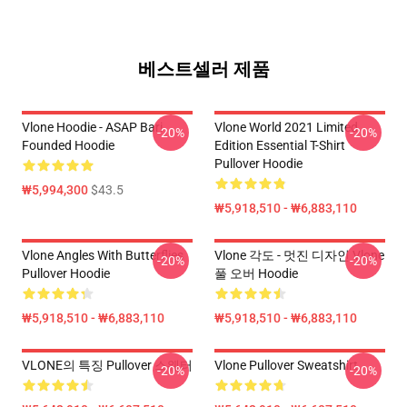
베스트셀러 제품
Vlone Hoodie - ASAP Bari
Vlone World 2021 Limited
-20%
-20%
Founded Hoodie
Edition Essential T-Shirt
Pullover Hoodie
₩5,994,300
$43.5
₩5,918,510 - ₩6,883,110
Vlone Angles With Butterflies
Vlone 각도 - 멋진 디자인 Vlone
-20%
-20%
Pullover Hoodie
풀 오버 Hoodie
₩5,918,510 - ₩6,883,110
₩5,918,510 - ₩6,883,110
VLONE의 특징 Pullover 스웨터
Vlone Pullover Sweatshirt
-20%
-20%