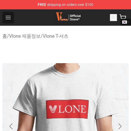
FREE
shipping on orders over $100
Vlone Shop - Official Vlone Merchandise Store
Open menu
홈
/
Vlone 제품정보
/
Vlone T-셔츠