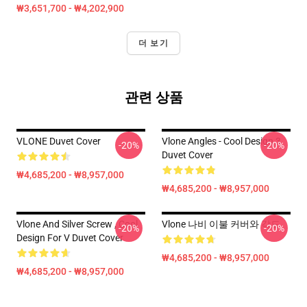
₩3,651,700 - ₩4,202,900
더 보기
관련 상품
VLONE Duvet Cover
Vlone Angles - Cool Design 3
-20%
-20%
Duvet Cover
₩4,685,200 - ₩8,957,000
₩4,685,200 - ₩8,957,000
Vlone And Silver Screw , Cool
Vlone 나비 이불 커버와 각도
-20%
-20%
Design For V Duvet Cover
₩4,685,200 - ₩8,957,000
₩4,685,200 - ₩8,957,000