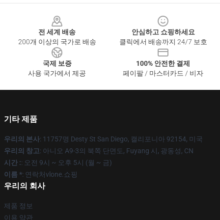
Footer
전 세계 배송
안심하고 쇼핑하세요
200개 이상의 국가로 배송
클릭에서 배송까지 24/7 보호
국제 보증
100% 안전한 결제
사용 국가에서 제공
페이팔 / 마스터카드 / 비자
기타 제품
우리의 본사
: 11757명 Desty St San Diego, 캘리포니아 92154, 미국
우리의 창고
: 아니오 A9-3의 북쪽 단면도, Fuyang 시, 광동성, CN
시간 :
: 오전 9시 ~ 오후 5시 (월 ~ 금)
이름 *
: 연락처vlone.쇼핑
우리의 회사
제품 정보
이용 약관