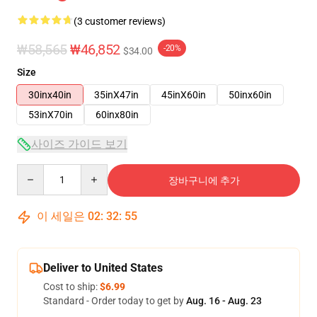
(3 customer reviews)
₩58,565
₩46,852
-20%
$34.00
Size
30inx40in
35inX47in
45inX60in
50inx60in
53inX70in
60inx80in
사이즈 가이드 보기
Quantity
장바구니에 추가
이 세일은
02
:
32
:
54
Deliver to United States
Cost to ship:
$6.99
Standard - Order today to get by
Aug. 16 - Aug. 23