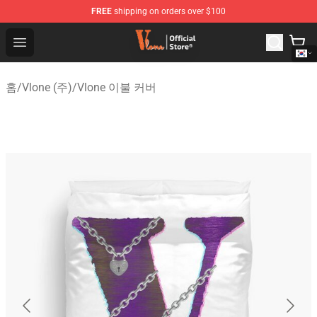
FREE
shipping on orders over $100
Vlone Shop - Official Vlone Merchandise Store
Open menu
홈
/
Vlone (주)
/
Vlone 이불 커버