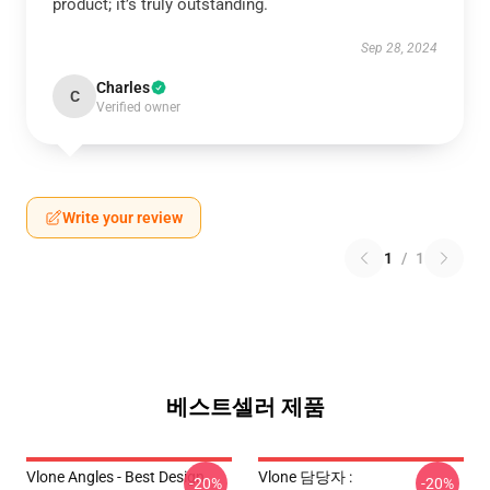
product; it’s truly outstanding.
Sep 28, 2024
Charles
C
Verified owner
Write your review
1
/
1
베스트셀러 제품
Vlone Angles - Best Design
Vlone 담당자 :
-20%
-20%