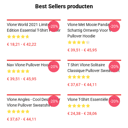
Best Sellers producten
Vlone World 2021 Limited
Vlone Met Mooie Panda ,
-20%
-20%
Edition Essential T-Shirt Poster
Schattig Ontwerp Voor V
Pullover Hoodie
€ 18,21 - € 42,22
€ 39,51 - € 45,95
Nav Vlone Pullover Hoodie
T Shirt Vlone Solitaire
-20%
-20%
Classique Pullover Sweatshirt
€ 39,51 - € 45,95
€ 37,67 - € 44,11
Vlone Angles - Cool Design For
Vlone T-Shirt Essentiële T-Shirt
-20%
-20%
Vlone Pullover Sweatshirt
€ 24,38 - € 28,06
€ 37,67 - € 44,11