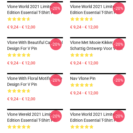
Vlone World 2021 Limited
Vlone World 2021 Limited
-20%
-20%
Edition Essential T-Shirt Pin
Edition Essential T-Shirt Pin
€ 9,24 - € 12,00
€ 9,24 - € 12,00
Vlone With Beautiful Cat , Cool
Vlone Met Mooie Kikker,
-20%
-20%
Design For V Pin
Schattig Ontwerp Voor V Pin
€ 9,24 - € 12,00
€ 9,24 - € 12,00
Vlone With Floral Motifs , Cute
Nav Vlone Pin
-20%
-20%
Design For V Pin
€ 9,24 - € 12,00
€ 9,24 - € 12,00
Vlone Wereld 2021 Limited
Vlone World 2021 Limited
-20%
-20%
Edition Essential T-Shirt Pin
Edition Essential T-Shirt Pin