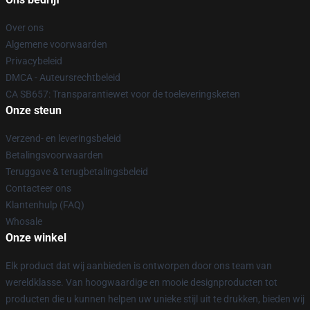
Over ons
Algemene voorwaarden
Privacybeleid
DMCA - Auteursrechtbeleid
CA SB657: Transparantiewet voor de toeleveringsketen
Onze steun
Verzend- en leveringsbeleid
Betalingsvoorwaarden
Teruggave & terugbetalingsbeleid
Contacteer ons
Klantenhulp (FAQ)
Whosale
Onze winkel
Elk product dat wij aanbieden is ontworpen door ons team van
wereldklasse. Van hoogwaardige en mooie designproducten tot
producten die u kunnen helpen uw unieke stijl uit te drukken, bieden wij