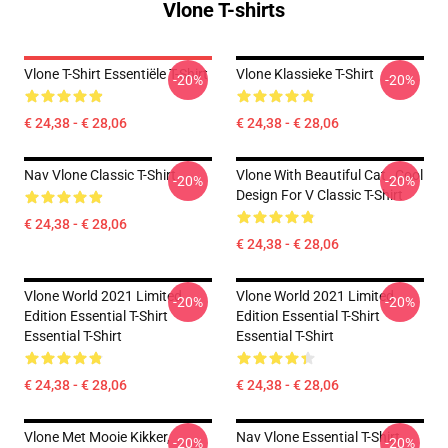
Vlone T-shirts
Vlone T-Shirt Essentiële T-Shirt
Vlone Klassieke T-Shirt
-20%
-20%
€ 24,38 - € 28,06
€ 24,38 - € 28,06
Nav Vlone Classic T-Shirt
Vlone With Beautiful Cat , Cool
-20%
-20%
Design For V Classic T-Shirt
€ 24,38 - € 28,06
€ 24,38 - € 28,06
Vlone World 2021 Limited
Vlone World 2021 Limited
-20%
-20%
Edition Essential T-Shirt
Edition Essential T-Shirt
Essential T-Shirt
Essential T-Shirt
€ 24,38 - € 28,06
€ 24,38 - € 28,06
Vlone Met Mooie Kikker,
Nav Vlone Essential T-Shirt
-20%
-20%