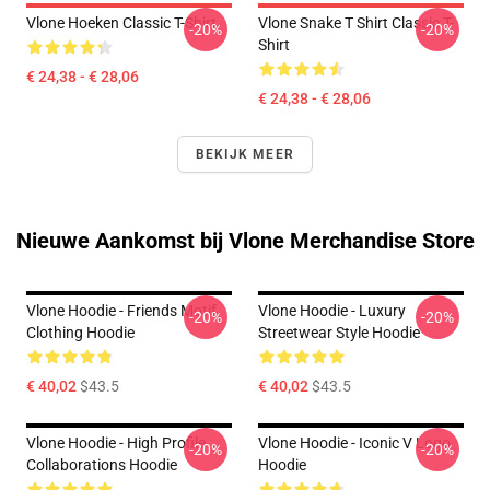
Vlone Hoeken Classic T-Shirt
Vlone Snake T Shirt Classic T-
-20%
-20%
Shirt
€ 24,38 - € 28,06
€ 24,38 - € 28,06
BEKIJK MEER
Nieuwe Aankomst bij Vlone Merchandise Store
Vlone Hoodie - Friends Motif
Vlone Hoodie - Luxury
-20%
-20%
Clothing Hoodie
Streetwear Style Hoodie
€ 40,02
$43.5
€ 40,02
$43.5
Vlone Hoodie - High Profile
Vlone Hoodie - Iconic V Logo
-20%
-20%
Collaborations Hoodie
Hoodie