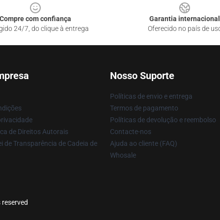
Compre com confiança
Garantia internacional
gido 24/7, do clique à entrega
Oferecido no país de us
mpresa
Nosso Suporte
Políticas de envio e entrega
ndições
Termos de pagamento
privacidade
Políticas de devolução e reembolso
ca de Direitos Autorais
Contacte-nos
i de Transparência de Cadeia de
Ajuda ao cliente (FAQ)
Whosale
s reserved