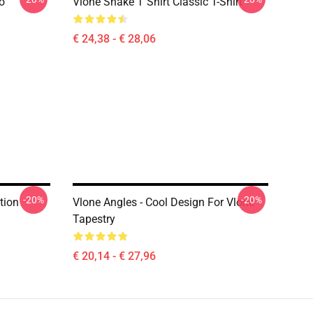
o
Vlone Snake T Shirt Classic T-Shirt
€ 24,38 - € 28,06
-20%
-20%
tion
Vlone Angles - Cool Design For Vlone
Tapestry
€ 20,14 - € 27,96