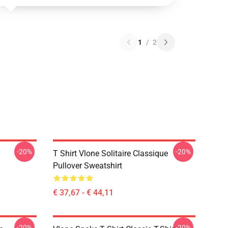
1
/
2
-20%
-20%
T Shirt Vlone Solitaire Classique
Pullover Sweatshirt
€ 37,67 - € 44,11
-20%
-20%