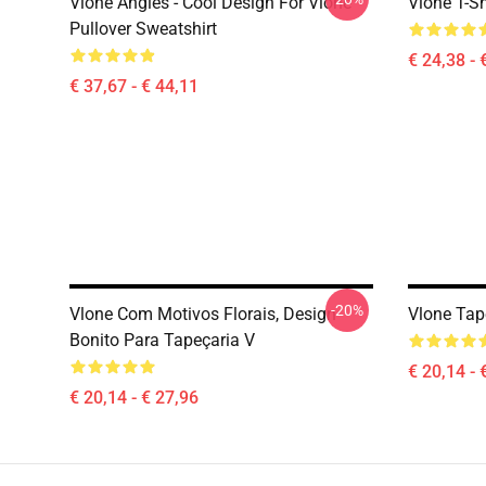
Vlone Angles - Cool Design For Vlone
Vlone T-Sh
Pullover Sweatshirt
€ 24,38 - 
€ 37,67 - € 44,11
-20%
Vlone Com Motivos Florais, Design
Vlone Tap
Bonito Para Tapeçaria V
€ 20,14 - 
€ 20,14 - € 27,96
Footer