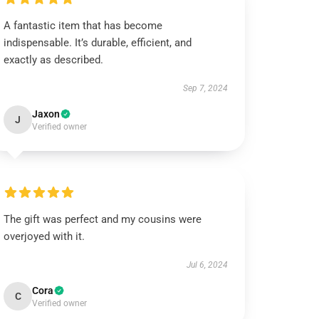
A fantastic item that has become
indispensable. It’s durable, efficient, and
exactly as described.
Sep 7, 2024
Jaxon
J
Verified owner
The gift was perfect and my cousins were
overjoyed with it.
Jul 6, 2024
Cora
C
Verified owner