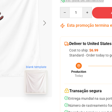
Quantity
Esta promoção termina
Deliver to United States
Cost to ship:
$6.99
Standard - Order today to g
blank template
Production
Today
Transação segura
Entrega mundial na sua por
Número de rastreamento for