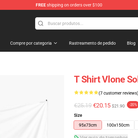
FREE
shipping on orders over $100
Compre por categoria
Rastreamento de pedido
Blog
T Shirt Vlone So
(7 customer reviews
€25.19
€20.15
-20%
$21.90
Size
95x73cm
100x150cm
Ver guia de tamanhos