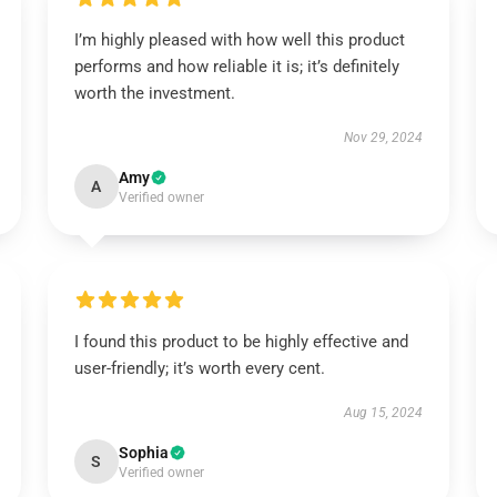
I’m highly pleased with how well this product
performs and how reliable it is; it’s definitely
worth the investment.
Nov 29, 2024
Amy
A
Verified owner
I found this product to be highly effective and
user-friendly; it’s worth every cent.
Aug 15, 2024
Sophia
S
Verified owner