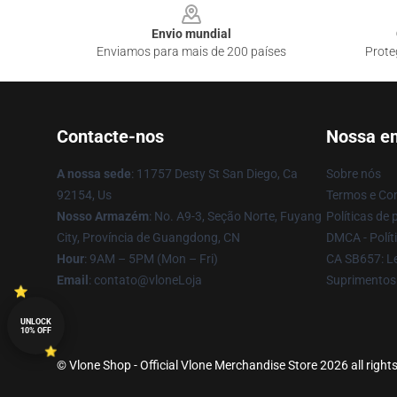
Envio mundial
Enviamos para mais de 200 países
Prote
Contacte-nos
Nossa e
A nossa sede
: 11757 Desty St San Diego, Ca
Sobre nós
92154, Us
Termos e Co
Nosso Armazém
: No. A9-3, Seção Norte, Fuyang
Políticas de 
City, Província de Guangdong, CN
DMCA - Políti
Hour
: 9AM – 5PM (Mon – Fri)
CA SB657: Le
Email
: contato@vloneLoja
Suprimentos
UNLOCK
10% OFF
© Vlone Shop - Official Vlone Merchandise Store 2026 all right