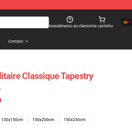
Atendimento ao cliente
Ver carrinho
Contato
litaire Classique Tapestry
)
130x150cm
150x200cm
150x230cm