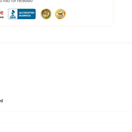
o não for recebido
ed