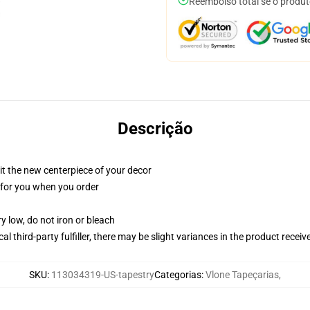
Reembolso total se o produt
Descrição
ll it the new centerpiece of your decor
ed for you when you order
y low, do not iron or bleach
al third-party fulfiller, there may be slight variances in the product receiv
SKU
:
113034319-US-tapestry
Categorias
:
Vlone Tapeçarias
,