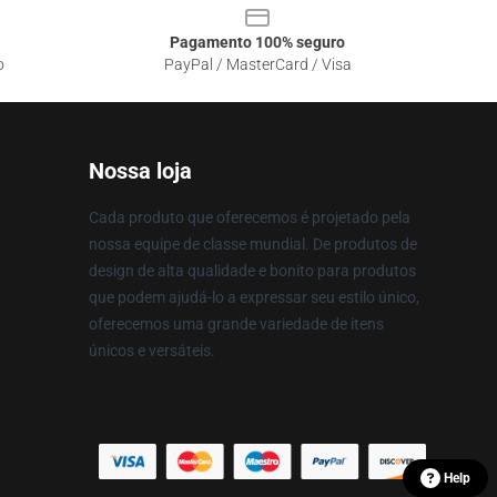
Pagamento 100% seguro
o
PayPal / MasterCard / Visa
Nossa loja
Cada produto que oferecemos é projetado pela
nossa equipe de classe mundial. De produtos de
design de alta qualidade e bonito para produtos
que podem ajudá-lo a expressar seu estilo único,
oferecemos uma grande variedade de itens
únicos e versáteis.
Help