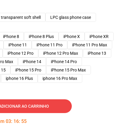
transparent soft shell
LPC glass phone case
iPhone 8
iPhone 8 Plus
iPhone X
iPhone XR
iPhone 11
iPhone 11 Pro
iPhone 11 Pro Max
iPhone 12 Pro
iPhone 12 Pro Max
iPhone 13
Pro Max
iPhone 14
iPhone 14 Pro
 15
iPhone 15 Pro
iPhone 15 Pro Max
iphone 16 Plus
iphone 16 Pro Max
ADICIONAR AO CARRINHO
 em
03
:
16
:
54