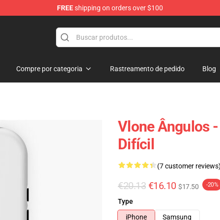
FREE
shipping on orders over $100
Compre por categoria
Rastreamento de pedido
Blog
Vlone Ângulos -
Difícil
(7 customer reviews
€20.13
€16.10
-20%
$17.50
Type
iPhone
Samsung