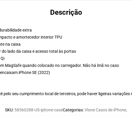
Descrição
urabilidade extra
mpacto e amortecedor interior TPU
te na caixa
 do lado da caixa e acesso total às portas
 Qi
om MagSafe quando colocado no carregador. Não há ímã no caso
 encaixam iPhone SE (2022)
 pelo seu cumprimento local de terceiros, pode haver ligeiras variações
SKU
:
58560288-US-iphone-case
Categorias
:
Vlone Casos de iPhone
,