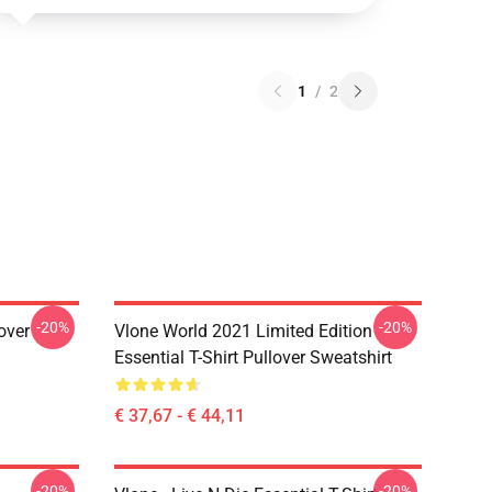
1
/
2
-20%
-20%
over
Vlone World 2021 Limited Edition
Essential T-Shirt Pullover Sweatshirt
€ 37,67 - € 44,11
-20%
-20%