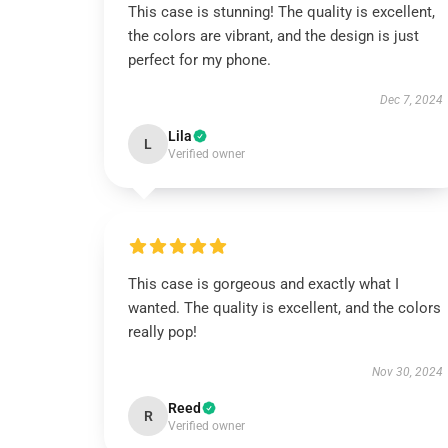
This case is stunning! The quality is excellent,
the colors are vibrant, and the design is just
perfect for my phone.
Dec 7, 2024
Lila
L
Verified owner
This case is gorgeous and exactly what I
wanted. The quality is excellent, and the colors
really pop!
Nov 30, 2024
Reed
R
Verified owner