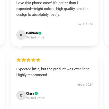
Love this phone case! It’s better than I
expected—bright colors, high-quality, and the
design is absolutely lovely.
Dec 6, 2024
Damian
D
Verified owner
Expected little, but the product was excellent.
Highly recommend.
Aug 6, 2024
Clara
C
Verified owner