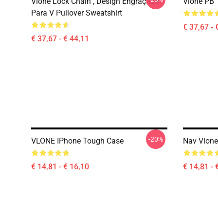
Vlone Lock Chain , Design Engraçado
Vlone PB T
Para V Pullover Sweatshirt
€ 37,67 - 
€ 37,67 - € 44,11
-20%
VLONE IPhone Tough Case
Nav Vlone
€ 14,81 - € 16,10
€ 14,81 - 
Footer