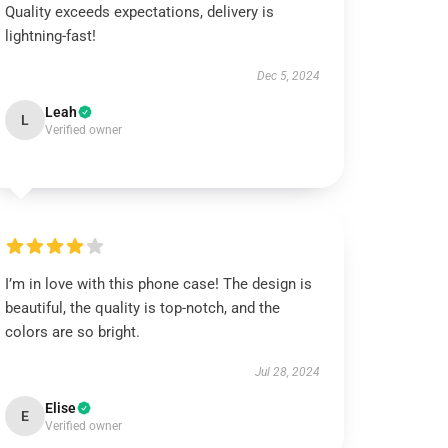
Quality exceeds expectations, delivery is
lightning-fast!
Dec 5, 2024
Leah
L
Verified owner
I’m in love with this phone case! The design is
beautiful, the quality is top-notch, and the
colors are so bright.
Jul 28, 2024
Elise
E
Verified owner