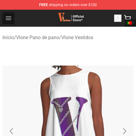
FREE
shipping on orders over $100
Vlone Shop - Official Vlone Merchandise Store
Open menu
Início
/
Vlone Pano de pano
/
Vlone Vestidos