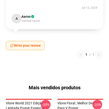
Jul 12, 2024
Aaron
A
Verified owner
Write your review
1
/
1
Mais vendidos produtos
Vlone World 2021 Edição
Vlone Floral , Melhor Design
-20%
-20%
Limitada Poster Essencial T-
Para V Poster