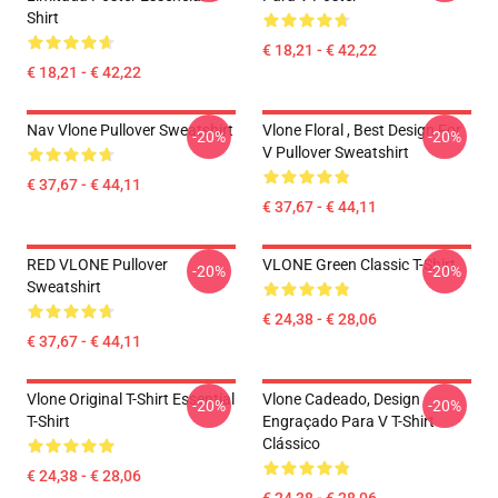
Shirt
€ 18,21 - € 42,22
€ 18,21 - € 42,22
Nav Vlone Pullover Sweatshirt
Vlone Floral , Best Design For
-20%
-20%
V Pullover Sweatshirt
€ 37,67 - € 44,11
€ 37,67 - € 44,11
RED VLONE Pullover
VLONE Green Classic T-Shirt
-20%
-20%
Sweatshirt
€ 24,38 - € 28,06
€ 37,67 - € 44,11
Vlone Original T-Shirt Essential
Vlone Cadeado, Design
-20%
-20%
T-Shirt
Engraçado Para V T-Shirt
Clássico
€ 24,38 - € 28,06