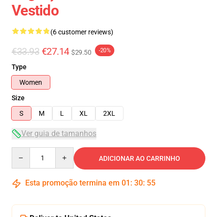
Vestido
(6 customer reviews)
€33.93
€27.14
-20%
$29.50
Type
Women
Size
S
M
L
XL
2XL
Ver guia de tamanhos
Quantity
ADICIONAR AO CARRINHO
Esta promoção termina em
01
:
30
:
54