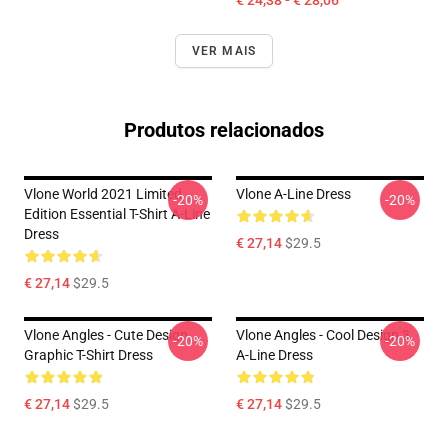
€ 24,38 - € 28,06
VER MAIS
Produtos relacionados
Vlone World 2021 Limited
Vlone A-Line Dress
-20%
-20%
Edition Essential T-Shirt A-Line
Dress
€ 27,14
$29.5
€ 27,14
$29.5
Vlone Angles - Cute Design
Vlone Angles - Cool Design 3
-20%
-20%
Graphic T-Shirt Dress
A-Line Dress
€ 27,14
$29.5
€ 27,14
$29.5