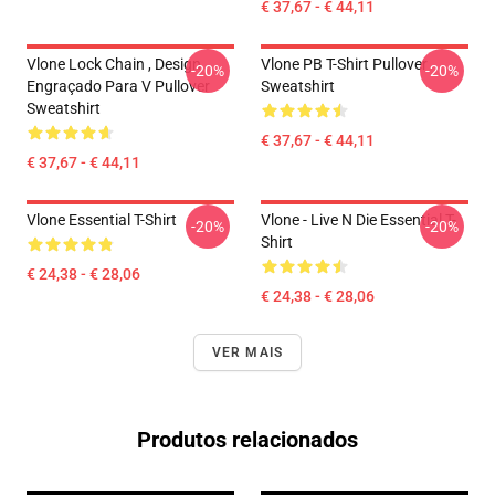
€ 37,67 - € 44,11
Vlone Lock Chain , Design
Vlone PB T-Shirt Pullover
-20%
-20%
Engraçado Para V Pullover
Sweatshirt
Sweatshirt
€ 37,67 - € 44,11
€ 37,67 - € 44,11
Vlone Essential T-Shirt
Vlone - Live N Die Essential T-
-20%
-20%
Shirt
€ 24,38 - € 28,06
€ 24,38 - € 28,06
VER MAIS
Produtos relacionados