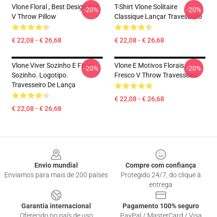
Vlone Floral , Best Design For
T-Shirt Vlone Solitaire
-20%
-20%
V Throw Pillow
Classique Lançar Travesseiro
€ 22,08 - € 26,68
€ 22,08 - € 26,68
Vlone Viver Sozinho E Ficar
Vlone E Motivos Florais,
-20%
-20%
Sozinho. Logotipo.
Fresco V Throw Travesseiro
Travesseiro De Lança
€ 22,08 - € 26,68
€ 22,08 - € 26,68
Footer
Envio mundial
Compre com confiança
Enviamos para mais de 200 países
Protegido 24/7, do clique à
entrega
Garantia internacional
Pagamento 100% seguro
Oferecido no país de uso
PayPal / MasterCard / Visa