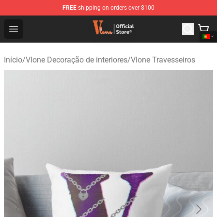
FREE
shipping on orders over $100
Vlone Shop - Official Vlone Merchandise Store
Open menu
Início
/
Vlone Decoração de interiores
/
Vlone Travesseiros