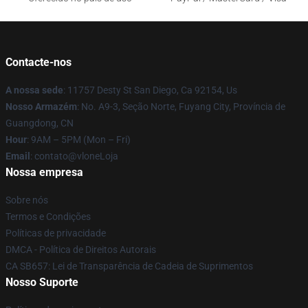
Contacte-nos
A nossa sede
: 11757 Desty St San Diego, Ca 92154, Us
Nosso Armazém
: No. A9-3, Seção Norte, Fuyang City, Província de
Guangdong, CN
Hour
: 9AM – 5PM (Mon – Fri)
Email
: contato@vloneLoja
Nossa empresa
Sobre nós
Termos e Condições
Políticas de privacidade
DMCA - Política de Direitos Autorais
CA SB657: Lei de Transparência de Cadeia de Suprimentos
Nosso Suporte