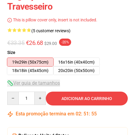
Travesseiro
This is pillow cover only, insert is not included.
(5 customer reviews)
€33.35
€26.68
-20%
$29.00
Size
19x29in (50x75cm)
16x16in (40x40cm)
18x18in (45x45cm)
20x20in (50x50cm)
Ver guia de tamanhos
Quantity
ADICIONAR AO CARRINHO
Esta promoção termina em
02
:
51
:
54