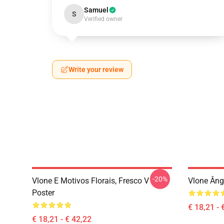
Samuel
S
Verified owner
Write your review
-20%
Vlone E Motivos Florais, Fresco V
Vlone Âng
Poster
€ 18,21 - 
€ 18,21 - € 42,22