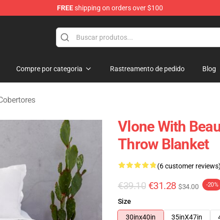
FREE
shipping on orders over $100
Compre por categoria
Rastreamento de pedido
Blog
Cobertores
Vlone With Beaut
Throw Blanket
(6 customer reviews
€39.10
€31.28
-20%
$34.00
Size
30inx40in
35inX47in