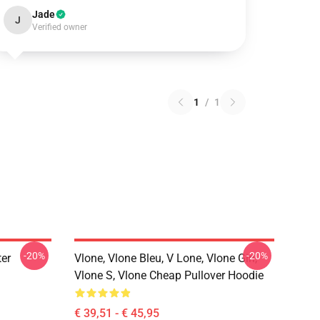
Jade
J
Verified owner
1
/
1
-20%
-20%
ter
Vlone, Vlone Bleu, V Lone, Vlone Girl,
Vlone S, Vlone Cheap Pullover Hoodie
€ 39,51 - € 45,95