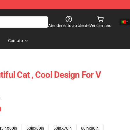
Atendimento ao cliente
Ver carrinho
Contato
iful Cat , Cool Design For V
)
45inX60in
50inx60in
53inX70in
60inx80in