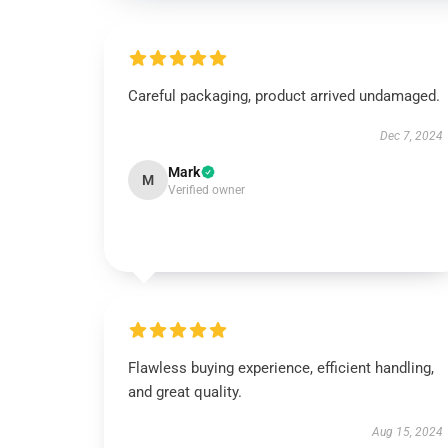
Careful packaging, product arrived undamaged.
Dec 7, 2024
Mark
M
Verified owner
Flawless buying experience, efficient handling,
and great quality.
Aug 15, 2024