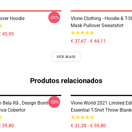
-20%
lover Hoodie
Vlone Clothing - Hoodie & T-Sh
Mask Pullover Sweatshirt
€ 45,95
€ 37,67 - € 44,11
VER MAIS
Produtos relacionados
-20%
 Bela Rã , Design Bonito
Vlone World 2021 Limited Edi
nce Cobertor
Essential T-Shirt Throw Blank
€ 59,80
€ 31,28 - € 59,80