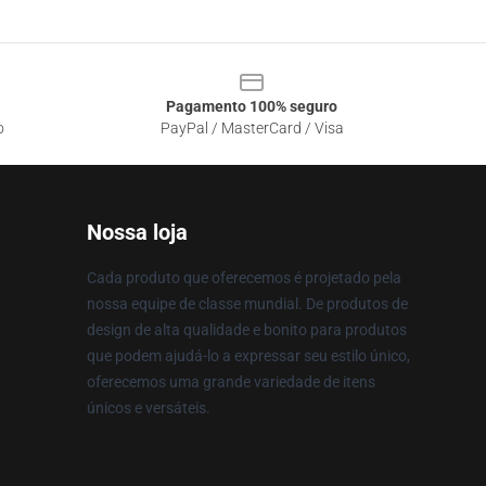
Pagamento 100% seguro
o
PayPal / MasterCard / Visa
Nossa loja
Cada produto que oferecemos é projetado pela
nossa equipe de classe mundial. De produtos de
design de alta qualidade e bonito para produtos
que podem ajudá-lo a expressar seu estilo único,
oferecemos uma grande variedade de itens
únicos e versáteis.