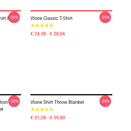
-20%
-20%
irt &
Vlone Classic T-Shirt
€ 24,38 - € 28,06
-20%
-20%
tion
Vlone Shirt Throw Blanket
et
€ 31,28 - € 59,80