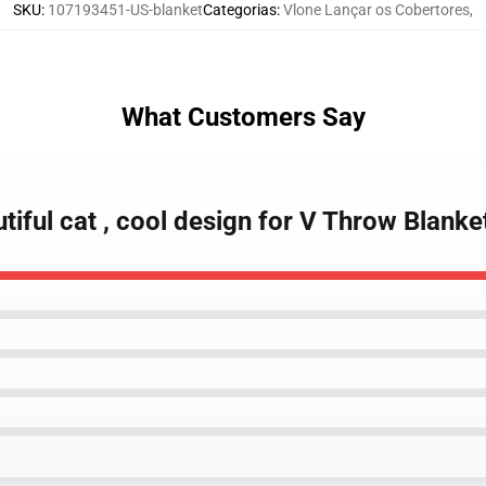
SKU
:
107193451-US-blanket
Categorias
:
Vlone Lançar os Cobertores
,
What Customers Say
tiful cat , cool design for V Throw Blanke