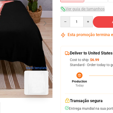
Ver guia de tamanhos
Quantity
Esta promoção termina
Deliver to United States
Cost to ship:
$6.99
Standard - Order today to g
blank template
Production
Today
Transação segura
Entrega mundial na sua por