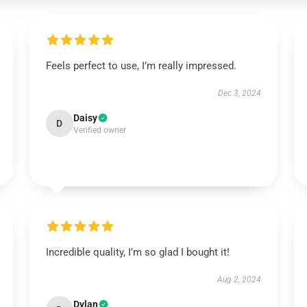
Feels perfect to use, I’m really impressed.
Dec 3, 2024
Daisy
D
Verified owner
Incredible quality, I’m so glad I bought it!
Aug 2, 2024
Dylan