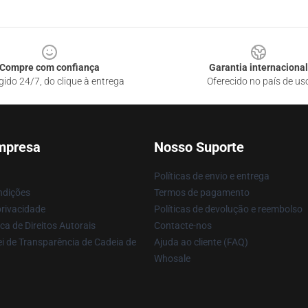
Compre com confiança
Garantia internacional
gido 24/7, do clique à entrega
Oferecido no país de us
mpresa
Nosso Suporte
Políticas de envio e entrega
ndições
Termos de pagamento
privacidade
Políticas de devolução e reembolso
ca de Direitos Autorais
Contacte-nos
i de Transparência de Cadeia de
Ajuda ao cliente (FAQ)
Whosale