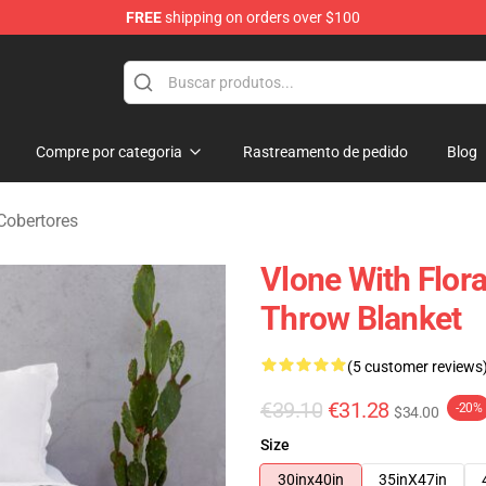
FREE
shipping on orders over $100
Compre por categoria
Rastreamento de pedido
Blog
Cobertores
Vlone With Flora
Throw Blanket
(5 customer reviews
€39.10
€31.28
-20%
$34.00
Size
30inx40in
35inX47in