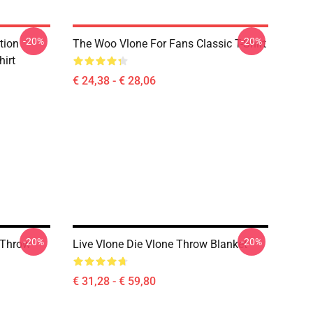
-20%
-20%
tion
The Woo Vlone For Fans Classic T-Shirt
hirt
€ 24,38 - € 28,06
-20%
-20%
s Throw
Live Vlone Die Vlone Throw Blanket
€ 31,28 - € 59,80