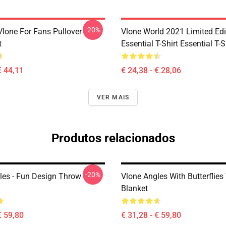
-20%
lone For Fans Pullover
Vlone World 2021 Limited Edi
t
Essential T-Shirt Essential T-S
€ 44,11
€ 24,38 - € 28,06
VER MAIS
Produtos relacionados
-20%
les - Fun Design Throw
Vlone Angles With Butterflie
Blanket
€ 59,80
€ 31,28 - € 59,80