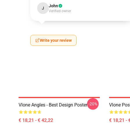
John
J
Verified owner
Write your review
-20%
Vlone Angles - Best Design Poster
Vlone Pos
€ 18,21 - € 42,22
€ 18,21 - 