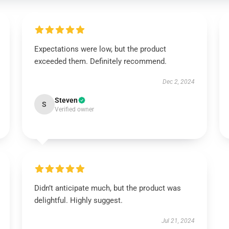
Expectations were low, but the product
exceeded them. Definitely recommend.
Dec 2, 2024
Steven
S
Verified owner
Didn’t anticipate much, but the product was
delightful. Highly suggest.
Jul 21, 2024