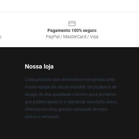
Pagamento 100% seguro
o
PayPal / MasterCard / Visa
Nossa loja
Cada produto que oferecemos é projetado pela
nossa equipe de classe mundial. De produtos de
design de alta qualidade e bonito para produtos
que podem ajudá-lo a expressar seu estilo único,
oferecemos uma grande variedade de itens
únicos e versáteis.