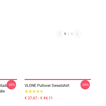
1
/
1
-20%
-20%
itada
VLONE Pullover Sweatshirt
die
€ 37,67 - € 44,11