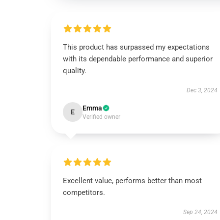
This product has surpassed my expectations
with its dependable performance and superior
quality.
Dec 3, 2024
Emma
E
Verified owner
Excellent value, performs better than most
competitors.
Sep 24, 2024