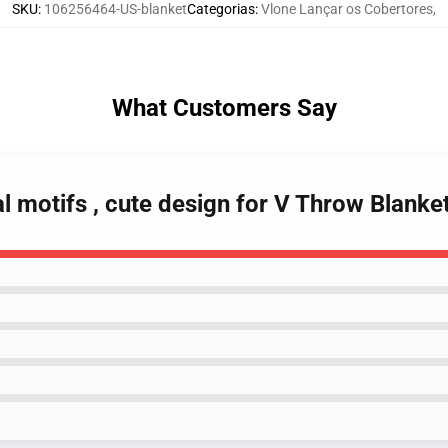
SKU
:
106256464-US-blanket
Categorias
:
Vlone Lançar os Cobertores
,
What Customers Say
al motifs , cute design for V Throw Blanke