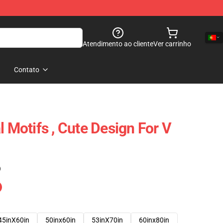
Atendimento ao cliente
Ver carrinho
Contato
l Motifs , Cute Design For V
)
45inX60in
50inx60in
53inX70in
60inx80in