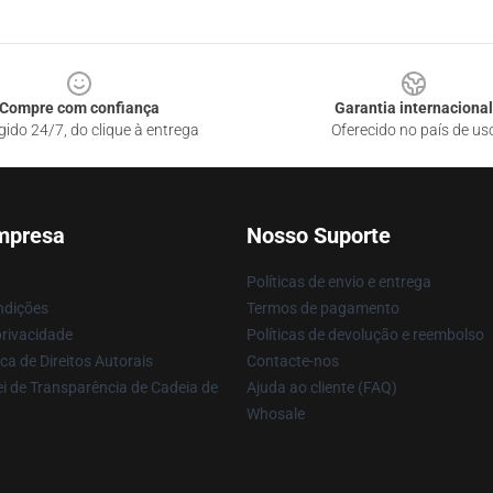
Compre com confiança
Garantia internacional
gido 24/7, do clique à entrega
Oferecido no país de us
mpresa
Nosso Suporte
Políticas de envio e entrega
ndições
Termos de pagamento
privacidade
Políticas de devolução e reembolso
ca de Direitos Autorais
Contacte-nos
i de Transparência de Cadeia de
Ajuda ao cliente (FAQ)
Whosale