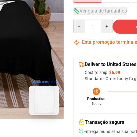
Ver guia de tamanhos
Quantity
Esta promoção termina
Deliver to United States
Cost to ship:
$6.99
Standard - Order today to g
blank template
Production
Today
Transação segura
Entrega mundial na sua por