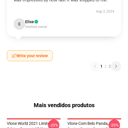
was impressed by how fast it was shipped to me.
Aug 3, 2024
Elise
E
Verified owner
Write your review
1
/
2
Mais vendidos produtos
Vlone World 2021 Limited
Vlone Com Belo Panda,
-20%
-20%