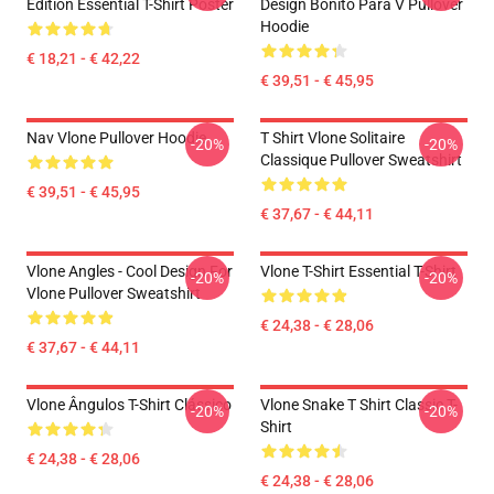
Edition Essential T-Shirt Poster
Design Bonito Para V Pullover
Hoodie
€ 18,21 - € 42,22
€ 39,51 - € 45,95
Nav Vlone Pullover Hoodie
T Shirt Vlone Solitaire
-20%
-20%
Classique Pullover Sweatshirt
€ 39,51 - € 45,95
€ 37,67 - € 44,11
Vlone Angles - Cool Design For
Vlone T-Shirt Essential T-Shirt
-20%
-20%
Vlone Pullover Sweatshirt
€ 24,38 - € 28,06
€ 37,67 - € 44,11
Vlone Ângulos T-Shirt Clássico
Vlone Snake T Shirt Classic T-
-20%
-20%
Shirt
€ 24,38 - € 28,06
€ 24,38 - € 28,06