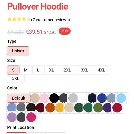
Pullover Hoodie
(7 customer reviews)
€49.39
€39.51
-20%
$42.95
Type
Unisex
Size
S
M
L
XL
2XL
3XL
4XL
5XL
Color
Default
Print Location