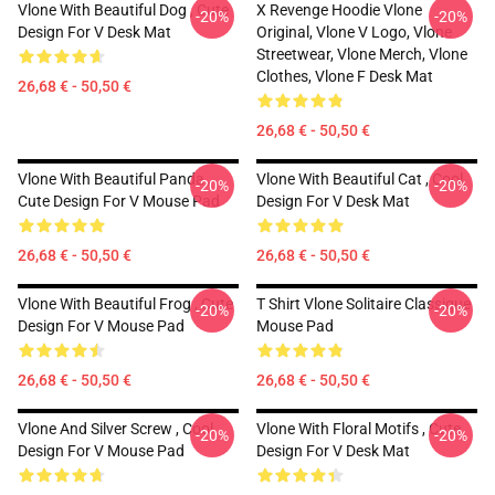
Vlone With Beautiful Dog , Cute
X Revenge Hoodie Vlone
-20%
-20%
Design For V Desk Mat
Original, Vlone V Logo, Vlone
Streetwear, Vlone Merch, Vlone
Clothes, Vlone F Desk Mat
26,68 € - 50,50 €
26,68 € - 50,50 €
Vlone With Beautiful Panda ,
Vlone With Beautiful Cat , Cool
-20%
-20%
Cute Design For V Mouse Pad
Design For V Desk Mat
26,68 € - 50,50 €
26,68 € - 50,50 €
Vlone With Beautiful Frog , Cute
T Shirt Vlone Solitaire Classique
-20%
-20%
Design For V Mouse Pad
Mouse Pad
26,68 € - 50,50 €
26,68 € - 50,50 €
Vlone And Silver Screw , Cool
Vlone With Floral Motifs , Cute
-20%
-20%
Design For V Mouse Pad
Design For V Desk Mat