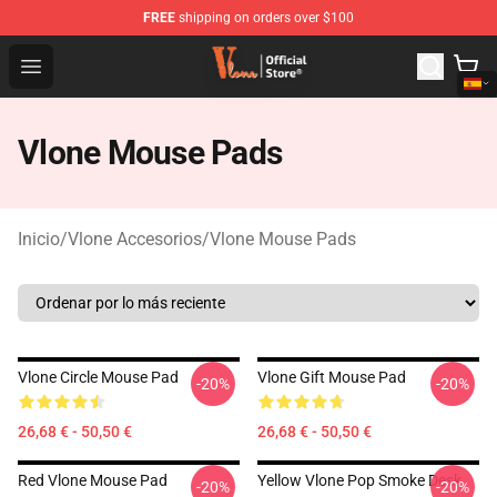
FREE
shipping on orders over $100
Vlone Shop - Official Vlone Merchandise Store
Open menu
Vlone Mouse Pads
Inicio
/
Vlone Accesorios
/
Vlone Mouse Pads
Vlone Circle Mouse Pad
Vlone Gift Mouse Pad
-20%
-20%
26,68 € - 50,50 €
26,68 € - 50,50 €
Red Vlone Mouse Pad
Yellow Vlone Pop Smoke Desk
-20%
-20%