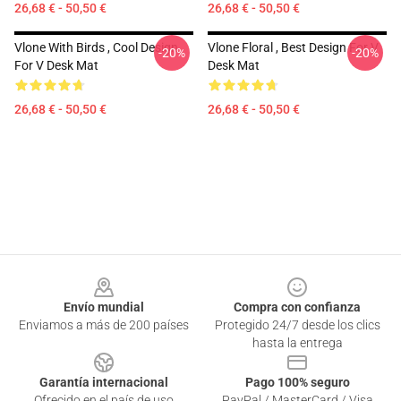
26,68 € - 50,50 €
26,68 € - 50,50 €
Vlone With Birds , Cool Design
Vlone Floral , Best Design For V
-20%
-20%
For V Desk Mat
Desk Mat
26,68 € - 50,50 €
26,68 € - 50,50 €
Footer
Envío mundial
Compra con confianza
Enviamos a más de 200 países
Protegido 24/7 desde los clics
hasta la entrega
Garantía internacional
Pago 100% seguro
Ofrecido en el país de uso
PayPal / MasterCard / Visa