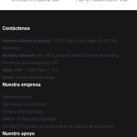
Contáctenos
Nuestra oficina principal
: 11757 Desty San Diego, Ca 92154,
Nosotros
Nuestro almacén
: No. A9-3, Sección Norte, Ciudad de Fuyang,
Provincia de Guangdong, CN
Hora
: 9AM – 5PM (Mon – Fri)
Email
: contact@vlone.shop
Nuestra empresa
Sobre nosotros
Términos y condiciones
Política de privacidad
DMCA - Política de Copyright
CA SB657: Ley de transparencia en la cadena de suministro
Nuestro apoyo