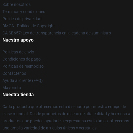
Sobre nosotros
Términos y condiciones
Política de privacidad
DMCA - Política de Copyright
CA SB657: Ley de transparencia en la cadena de suministro
Nuestro apoyo
Políticas de envío
Condiciones de pago
Políticas de reembolso
Contáctenos
Ayuda al cliente (FAQ)
Mayorista
Nuestra tienda
Cada producto que ofrecemos está diseñado por nuestro equipo de
clase mundial. Desde productos de diseño de alta calidad y hermoso a
productos que pueden ayudarle a expresar su estilo único, ofrecemos
una amplia variedad de artículos únicos y versátiles.