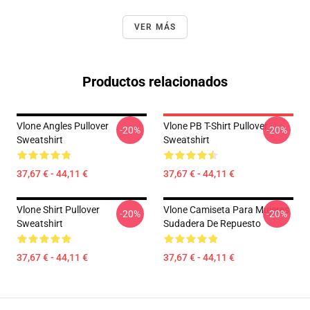
VER MÁS
Productos relacionados
Vlone Angles Pullover
Vlone PB T-Shirt Pullover
-20%
-20%
Sweatshirt
Sweatshirt
37,67 € - 44,11 €
37,67 € - 44,11 €
Vlone Shirt Pullover
Vlone Camiseta Para Mujeres
-20%
-20%
Sweatshirt
Sudadera De Repuesto
37,67 € - 44,11 €
37,67 € - 44,11 €
Footer