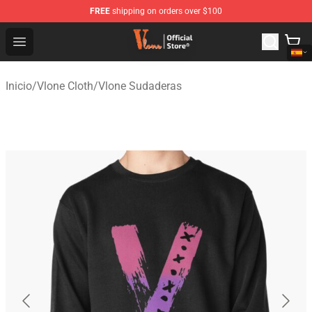
FREE
shipping on orders over $100
Vlone Shop - Official Vlone Merchandise Store
Open menu
Inicio
/
Vlone Cloth
/
Vlone Sudaderas