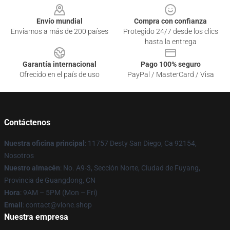
Envío mundial
Compra con confianza
Enviamos a más de 200 países
Protegido 24/7 desde los clics
hasta la entrega
Garantía internacional
Pago 100% seguro
Ofrecido en el país de uso
PayPal / MasterCard / Visa
Contáctenos
Nuestra oficina principal
: 11757 Desty San Diego, Ca 92154,
Nosotros
Nuestro almacén
: No. A9-3, Sección Norte, Ciudad de Fuyang,
Provincia de Guangdong, CN
Hora
: 9AM – 5PM (Mon – Fri)
Email
: contact@vlone.shop
Nuestra empresa