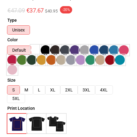
€47.09
€37.67
-20%
$40.95
Type
Unisex
Color
Default
Size
S
M
L
XL
2XL
3XL
4XL
5XL
Print Location