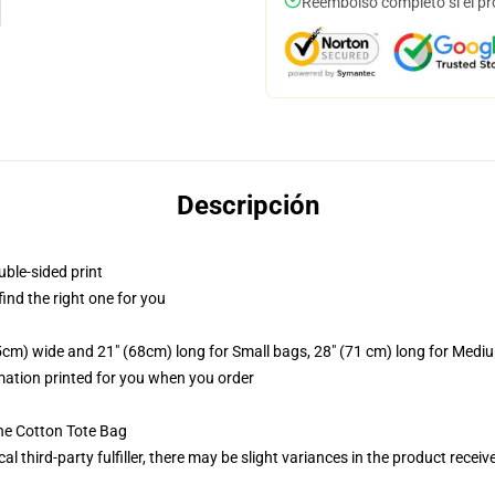
Reembolso completo si el pr
Descripción
uble-sided print
 find the right one for you
.5cm) wide and 21" (68cm) long for Small bags, 28" (71 cm) long for Medi
imation printed for you when you order
he Cotton Tote Bag
al third-party fulfiller, there may be slight variances in the product receiv