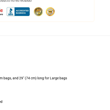
oducto no es recibido
um bags, and 29" (74 cm) long for Large bags
ed