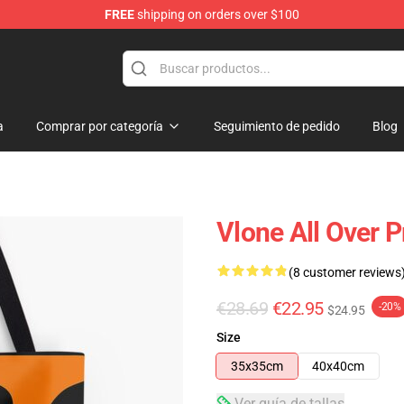
FREE
shipping on orders over $100
a
Comprar por categoría
Seguimiento de pedido
Blog
Vlone All Over P
(8 customer reviews
€28.69
€22.95
-20%
$24.95
Size
35x35cm
40x40cm
Ver guía de tallas