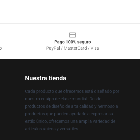
Pago 100% seguro
o
PayPal / MasterCard / Visa
Nuestra tienda
Cada producto que ofrecemos está diseñado por
nuestro equipo de clase mundial. Desde
productos de diseño de alta calidad y hermoso a
productos que pueden ayudarle a expresar su
estilo único, ofrecemos una amplia variedad de
artículos únicos y versátiles.