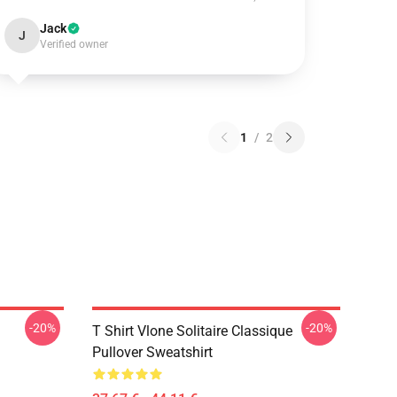
Jack
J
Verified owner
1
/
2
-20%
-20%
T Shirt Vlone Solitaire Classique
Pullover Sweatshirt