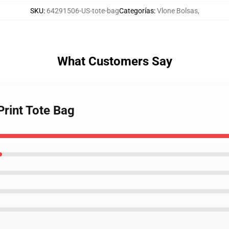
SKU
:
64291506-US-tote-bag
Categorías
:
Vlone Bolsas
,
What Customers Say
Print Tote Bag