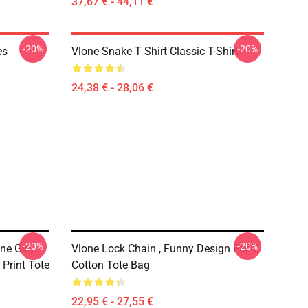
37,67 € - 44,11 €
-20%
-20%
es
Vlone Snake T Shirt Classic T-Shirt
24,38 € - 28,06 €
-20%
-20%
ne Girl,
Vlone Lock Chain , Funny Design For V
 Print Tote
Cotton Tote Bag
22,95 € - 27,55 €