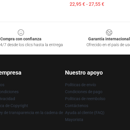
22,95 € - 27,55 €
Compra con confianza
Garantía internacional
4/7 desde los clics hasta la entrega
Ofrecido en el país de us
 empresa
Nuestro apoyo
ros
Políticas de envío
ondiciones
Condiciones de pago
rivacidad
Políticas de reembolso
ica de Copyright
Contáctenos
y de transparencia en la cadena de
Ayuda al cliente (FAQ)
Mayorista