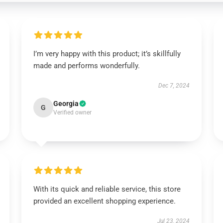
I’m very happy with this product; it’s skillfully
made and performs wonderfully.
Dec 7, 2024
Georgia
G
Verified owner
With its quick and reliable service, this store
provided an excellent shopping experience.
Jul 23, 2024