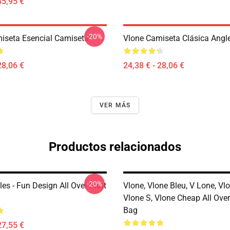
45,95 €
-20%
iseta Esencial Camiseta
Vlone Camiseta Clásica Angl
28,06 €
24,38 € - 28,06 €
VER MÁS
Productos relacionados
-20%
es - Fun Design All Over Print
Vlone, Vlone Bleu, V Lone, Vlo
Vlone S, Vlone Cheap All Over
Bag
27,55 €