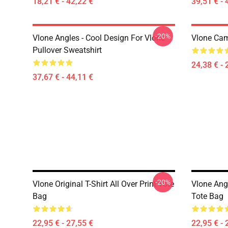
18,21 € - 42,22 €
39,51 € - 
-20%
Vlone Angles - Cool Design For Vlone
Vlone Cam
Pullover Sweatshirt
24,38 € - 
37,67 € - 44,11 €
-20%
Vlone Original T-Shirt All Over Print Tote
Vlone Angl
Bag
Tote Bag
22,95 € - 27,55 €
22,95 € - 