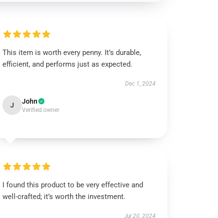
This item is worth every penny. It’s durable,
efficient, and performs just as expected.
Dec 1, 2024
John
J
Verified owner
I found this product to be very effective and
well-crafted; it’s worth the investment.
Jul 20, 2024