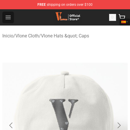
FREE
shipping on orders over $100
Vlone Shop - Official Vlone Merchandise Store
Open menu
Inicio
/
Vlone Cloth
/
Vlone Hats &quot; Caps