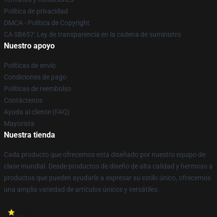
Política de privacidad
DMCA - Política de Copyright
CA SB657: Ley de transparencia en la cadena de suministro
Nuestro apoyo
Políticas de envío
Condiciones de pago
Políticas de reembolso
Contáctenos
Ayuda al cliente (FAQ)
Mayorista
Nuestra tienda
Cada producto que ofrecemos está diseñado por nuestro equipo de
clase mundial. Desde productos de diseño de alta calidad y hermoso a
productos que pueden ayudarle a expresar su estilo único, ofrecemos
una amplia variedad de artículos únicos y versátiles.