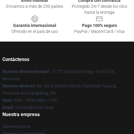
Envío mundial
Compra con confianza
Enviamos a más de 200 países
Protegido 24/7 desde los clics
hasta la entrega
Garantía internacional
Pago 100% seguro
Ofrecido en el país de uso
PayPal / MasterCard / Visa
Contáctenos
Nuestra oficina principal
: 11757 Desty San Diego, Ca 92154,
Nosotros
Nuestro almacén
: No. A9-3, Sección Norte, Ciudad de Fuyang,
Provincia de Guangdong, CN
Hora
: 9AM – 5PM (Mon – Fri)
Email
: contact@vlone.shop
Nuestra empresa
Sobre nosotros
Términos y condiciones