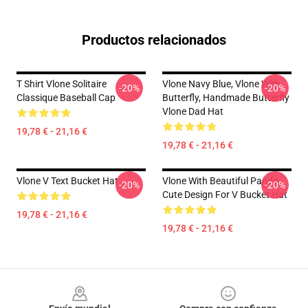
Productos relacionados
T Shirt Vlone Solitaire
Vlone Navy Blue, Vlone With
-20%
-20%
Classique Baseball Cap
Butterfly, Handmade Butterfly
Vlone Dad Hat
19,78 € - 21,16 €
19,78 € - 21,16 €
Vlone V Text Bucket Hat
Vlone With Beautiful Panda ,
-20%
-20%
Cute Design For V Bucket Hat
19,78 € - 21,16 €
19,78 € - 21,16 €
Footer