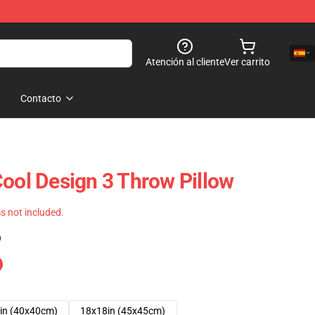
Atención al cliente
Ver carrito
Contacto
Cool Design 3 Throw Pillow
 is not included.
)
in (40x40cm)
18x18in (45x45cm)