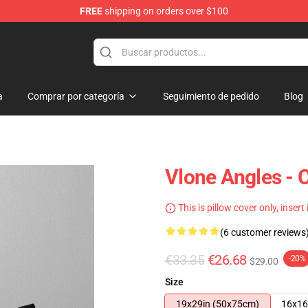
FREE
shipping on orders over $100
a
Comprar por categoría
Seguimiento de pedido
Blog
Vlone Angles - 
This is pillow cover only, insert
(6 customer reviews
€33.35
€26.68
-20%
$29.00
Size
19x29in (50x75cm)
16x16