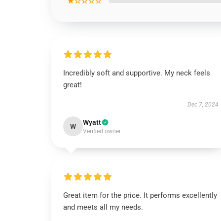
★☆☆☆☆
Incredibly soft and supportive. My neck feels
great!
Dec 7, 2024
Wyatt
W
Verified owner
Great item for the price. It performs excellently
and meets all my needs.