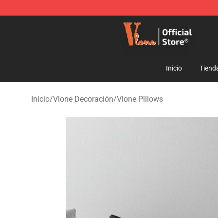
Vlone Shop - Official Vlone Merchandise Store
Inicio
Tiend
Inicio
/
Vlone Decoración
/
Vlone Pillows