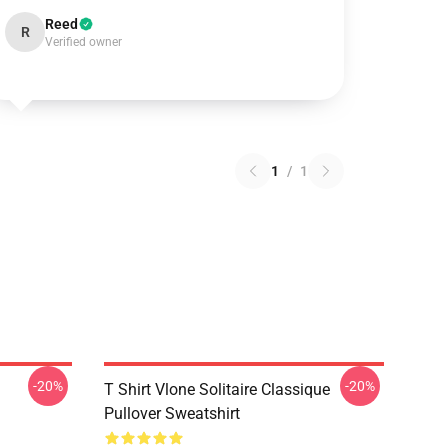
Reed
R
Verified owner
1
/
1
-20%
-20%
T Shirt Vlone Solitaire Classique
Pullover Sweatshirt