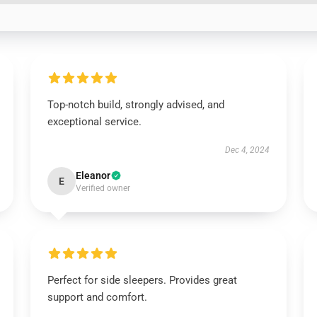
Top-notch build, strongly advised, and
exceptional service.
Dec 4, 2024
Eleanor
E
Verified owner
Perfect for side sleepers. Provides great
support and comfort.