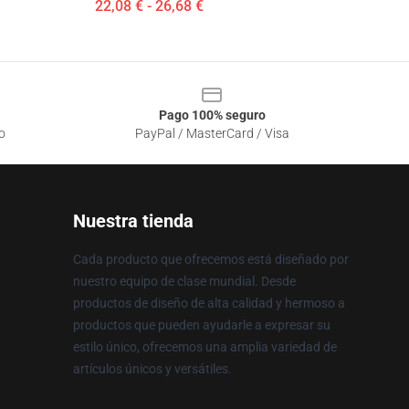
22,08 € - 26,68 €
Pago 100% seguro
o
PayPal / MasterCard / Visa
Nuestra tienda
Cada producto que ofrecemos está diseñado por
nuestro equipo de clase mundial. Desde
productos de diseño de alta calidad y hermoso a
productos que pueden ayudarle a expresar su
estilo único, ofrecemos una amplia variedad de
artículos únicos y versátiles.