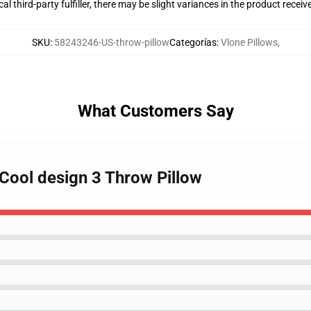
al third-party fulfiller, there may be slight variances in the product receiv
SKU
:
58243246-US-throw-pillow
Categorías
:
Vlone Pillows
,
What Customers Say
 Cool design 3 Throw Pillow