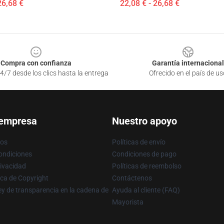
26,68 €
22,08 € - 26,68 €
Compra con confianza
Garantía internacional
4/7 desde los clics hasta la entrega
Ofrecido en el país de us
 empresa
Nuestro apoyo
ros
Políticas de envío
ondiciones
Condiciones de pago
rivacidad
Políticas de reembolso
ica de Copyright
Contáctenos
y de transparencia en la cadena de
Ayuda al cliente (FAQ)
Mayorista