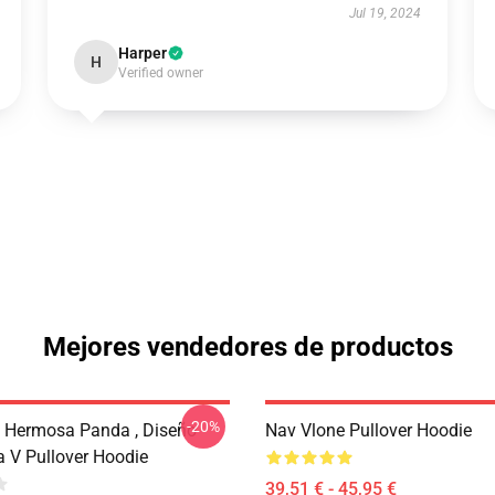
Jul 19, 2024
Harper
H
Verified owner
Mejores vendedores de productos
-20%
 Hermosa Panda , Diseño
Nav Vlone Pullover Hoodie
a V Pullover Hoodie
39,51 € - 45,95 €