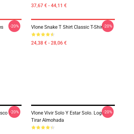
37,67 € - 44,11 €
-20%
-20%
es
Vlone Snake T Shirt Classic T-Shirt
24,38 € - 28,06 €
-20%
-20%
esco V
Vlone Vivir Solo Y Estar Solo. Logo.
Tirar Almohada