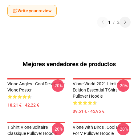
Write your review
1
/
2
Mejores vendedores de productos
Vlone Angles - Cool Design For
Vlone World 2021 Limited
-20%
-20%
Vlone Poster
Edition Essential T-Shirt
Pullover Hoodie
18,21 € - 42,22 €
39,51 € - 45,95 €
T Shirt Vlone Solitaire
Vlone With Birds , Cool Design
-20%
-20%
Classique Pullover Hoodie
For V Pullover Hoodie