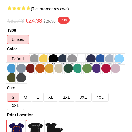
(7 customer reviews)
€30.48
€24.38
-20%
$26.50
Type
Unisex
Color
Default
Size
S
M
L
XL
2XL
3XL
4XL
5XL
Print Location