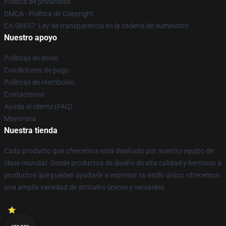
Política de privacidad
DMCA - Política de Copyright
CA SB657: Ley de transparencia en la cadena de suministro
Nuestro apoyo
Políticas de envío
Condiciones de pago
Políticas de reembolso
Contáctenos
Ayuda al cliente (FAQ)
Mayorista
Nuestra tienda
Cada producto que ofrecemos está diseñado por nuestro equipo de
clase mundial. Desde productos de diseño de alta calidad y hermoso a
productos que pueden ayudarle a expresar su estilo único, ofrecemos
una amplia variedad de artículos únicos y versátiles.