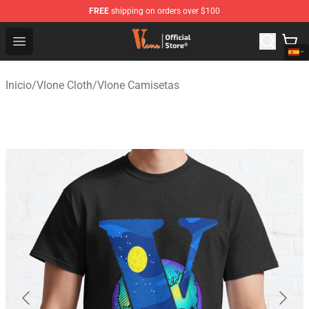
FREE
shipping on orders over $100
Vlone Shop - Official Vlone Merchandise Store
Open menu
Inicio
/
Vlone Cloth
/
Vlone Camisetas