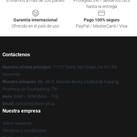
Enviamos a más de 200 países
Protegido 24/7 desde los clics
hasta la entrega
Garantía internacional
Pago 100% seguro
Ofrecido en el país de uso
PayPal / MasterCard / Visa
Contáctenos
Nuestra oficina principal
: 11757 Desty San Diego, Ca 92154,
Nosotros
Nuestro almacén
: No. A9-3, Sección Norte, Ciudad de Fuyang,
Provincia de Guangdong, CN
Hora
: 9AM – 5PM (Mon – Fri)
Email
: contact@vlone.shop
Nuestra empresa
Sobre nosotros
Términos y condiciones