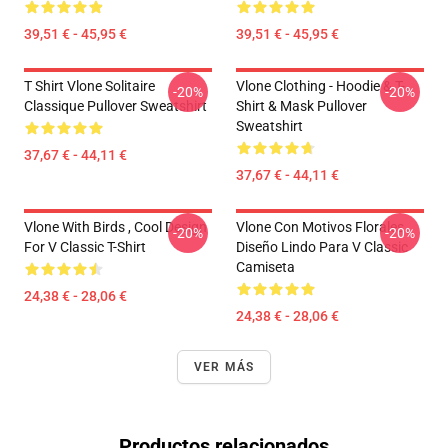
39,51 € - 45,95 €
39,51 € - 45,95 €
T Shirt Vlone Solitaire
Vlone Clothing - Hoodie & T-
-20%
-20%
Classique Pullover Sweatshirt
Shirt & Mask Pullover
Sweatshirt
37,67 € - 44,11 €
37,67 € - 44,11 €
Vlone With Birds , Cool Design
Vlone Con Motivos Florales ,
-20%
-20%
For V Classic T-Shirt
Diseño Lindo Para V Classic
Camiseta
24,38 € - 28,06 €
24,38 € - 28,06 €
VER MÁS
Productos relacionados