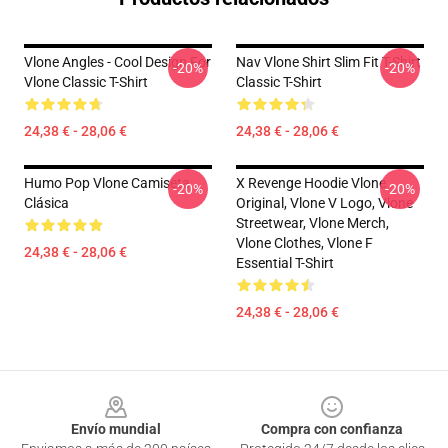
Vlone Angles - Cool Design For
Nav Vlone Shirt Slim Fit T-Shirt
-20%
-20%
Vlone Classic T-Shirt
Classic T-Shirt
24,38 € - 28,06 €
24,38 € - 28,06 €
Humo Pop Vlone Camiseta
X Revenge Hoodie Vlone
-20%
-20%
Clásica
Original, Vlone V Logo, Vlone
Streetwear, Vlone Merch,
Vlone Clothes, Vlone F
24,38 € - 28,06 €
Essential T-Shirt
24,38 € - 28,06 €
Footer
Envío mundial
Compra con confianza