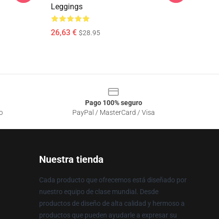
Leggings
26,63 €
$28.95
Pago 100% seguro
o
PayPal / MasterCard / Visa
Nuestra tienda
Cada producto que ofrecemos está diseñado por
nuestro equipo de clase mundial. Desde
productos de diseño de alta calidad y hermoso a
productos que pueden ayudarle a expresar su