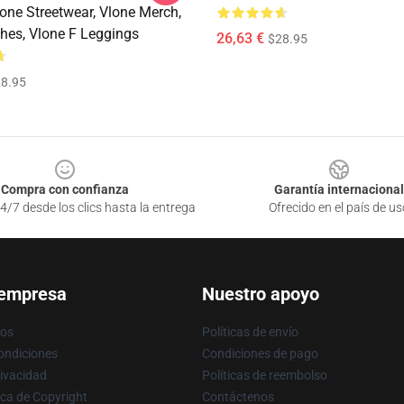
one Streetwear, Vlone Merch,
thes, Vlone F Leggings
26,63 €
$28.95
8.95
Compra con confianza
Garantía internacional
4/7 desde los clics hasta la entrega
Ofrecido en el país de us
 empresa
Nuestro apoyo
ros
Políticas de envío
ondiciones
Condiciones de pago
rivacidad
Políticas de reembolso
ica de Copyright
Contáctenos