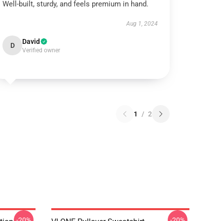
Well-built, sturdy, and feels premium in hand.
Aug 1, 2024
David
D
Verified owner
1
/
2
-20%
-20%