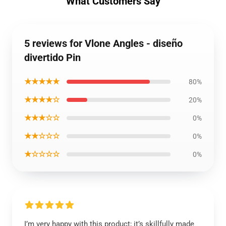
What Customers Say
5 reviews for Vlone Angles - diseño
divertido Pin
★★★★★
80%
★★★★☆
20%
★★★☆☆
0%
★★☆☆☆
0%
★☆☆☆☆
0%
I’m very happy with this product; it’s skillfully made