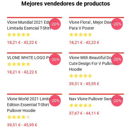
Mejores vendedores de productos
Vlone Mundial 2021 Edición
Vlone Floral , Mejor Diseño
-20%
-20%
Limitada Esencial T-Shirt
Para V Poster
18,21 € - 42,22 €
18,21 € - 42,22 €
VLONE WHITE LOGO Poster
Vlone With Beautiful Dog ,
-20%
-20%
Cute Design For V Pullover
Hoodie
18,21 € - 42,22 €
39,51 € - 45,95 €
Vlone World 2021 Limited
Nav Vlone Pullover Sweatshirt
-20%
-20%
Edition Essential T-Shirt
Pullover Hoodie
37,67 € - 44,11 €
39,51 € - 45,95 €