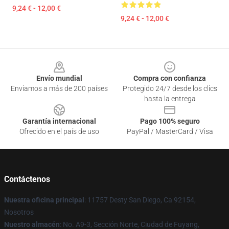
9,24 € - 12,00 €
9,24 € - 12,00 €
Footer
Envío mundial
Compra con confianza
Enviamos a más de 200 países
Protegido 24/7 desde los clics
hasta la entrega
Garantía internacional
Pago 100% seguro
Ofrecido en el país de uso
PayPal / MasterCard / Visa
Contáctenos
Nuestra oficina principal
: 11757 Desty San Diego, Ca 92154,
Nosotros
Nuestro almacén
: No. A9-3, Sección Norte, Ciudad de Fuyang,