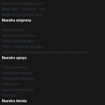
Provincia de Guangdong, CN
Hora
: 9AM – 5PM (Mon – Fri)
Email
: contact@vlone.shop
Nuestra empresa
Sobre nosotros
Términos y condiciones
Política de privacidad
DMCA - Política de Copyright
CA SB657: Ley de transparencia en la cadena de suministro
Nuestro apoyo
Políticas de envío
Condiciones de pago
Políticas de reembolso
Contáctenos
Ayuda al cliente (FAQ)
Mayorista
Nuestra tienda