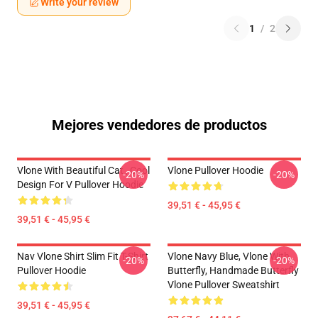
Write your review
1
/
2
Mejores vendedores de productos
Vlone With Beautiful Cat , Cool
Vlone Pullover Hoodie
-20%
-20%
Design For V Pullover Hoodie
39,51 € - 45,95 €
39,51 € - 45,95 €
Nav Vlone Shirt Slim Fit T-Shirt
Vlone Navy Blue, Vlone With
-20%
-20%
Pullover Hoodie
Butterfly, Handmade Butterfly
Vlone Pullover Sweatshirt
39,51 € - 45,95 €