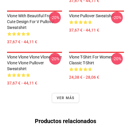
37,67 € - 44,11 €
Vlone With Beautiful Frog ,
Vlone Pullover Sweatshirt
-20%
-20%
Cute Design For V Pullover
Sweatshirt
37,67 € - 44,11 €
37,67 € - 44,11 €
Vlone Vlone Vlone Vlone Vlone
Vlone T-Shirt For Women
-20%
-20%
Vlone Vlone Pullover
Classic T-Shirt
Sweatshirt
24,38 € - 28,06 €
37,67 € - 44,11 €
VER MÁS
Productos relacionados