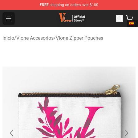
FREE
shipping on orders over $100
Vlone Shop - Official Vlone Merchandise Store
Open menu
Inicio
/
Vlone Accesorios
/
Vlone Zipper Pouches