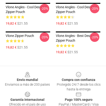
Vlone Angles - Cool Design 3
Vlone Angles - Cool Design 4
-20%
-20%
Zipper Pouch
Zipper Pouch
19,82 €
$21.55
19,82 €
$21.55
Vlone Zipper Pouch
Vlone Angles - Best Design
-20%
-20%
Zipper Pouch
19,82 €
$21.55
19,82 €
$21.55
Footer
Envío mundial
Compra con confianza
Enviamos a más de 200 países
Protegido 24/7 desde los clics
hasta la entrega
Garantía internacional
Pago 100% seguro
Ofrecido en el país de uso
PayPal / MasterCard / Visa