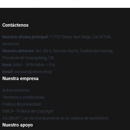
Contáctenos
Nuestra oficina principal
: 11757 Desty San Diego, Ca 92154,
Nosotros
Nuestro almacén
: No. A9-3, Sección Norte, Ciudad de Fuyang,
Provincia de Guangdong, CN
Hora
: 9AM – 5PM (Mon – Fri)
Email
: contact@vlone.shop
Nuestra empresa
Sobre nosotros
Términos y condiciones
Política de privacidad
DMCA - Política de Copyright
CA SB657: Ley de transparencia en la cadena de suministro
Nuestro apoyo