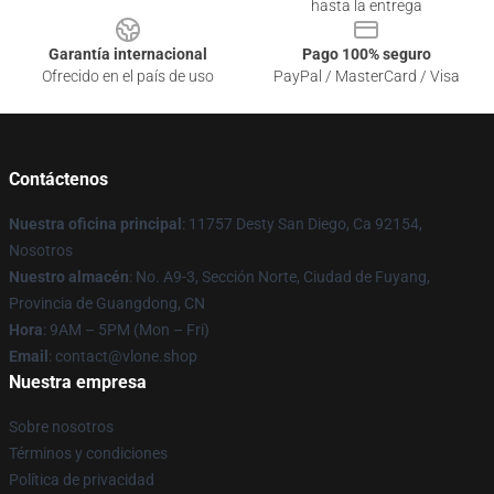
hasta la entrega
Garantía internacional
Pago 100% seguro
Ofrecido en el país de uso
PayPal / MasterCard / Visa
Contáctenos
Nuestra oficina principal
: 11757 Desty San Diego, Ca 92154,
Nosotros
Nuestro almacén
: No. A9-3, Sección Norte, Ciudad de Fuyang,
Provincia de Guangdong, CN
Hora
: 9AM – 5PM (Mon – Fri)
Email
: contact@vlone.shop
Nuestra empresa
Sobre nosotros
Términos y condiciones
Política de privacidad