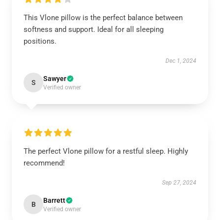
This Vlone pillow is the perfect balance between
softness and support. Ideal for all sleeping
positions.
Dec 1, 2024
Sawyer
S
Verified owner
The perfect Vlone pillow for a restful sleep. Highly
recommend!
Sep 27, 2024
Barrett
B
Verified owner