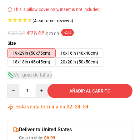
This is pillow cover only, insert is not included.
(4 customer reviews)
€33.35
€26.68
-20%
$29.00
Size
19x29in (50x75cm)
16x16in (40x40cm)
18x18in (45x45cm)
20x20in (50x50cm)
Ver guía de tallas
Quantity
AÑADIR AL CARRITO
Esta venta termina en
02
:
24
:
53
Deliver to United States
Cost to ship:
$6.99