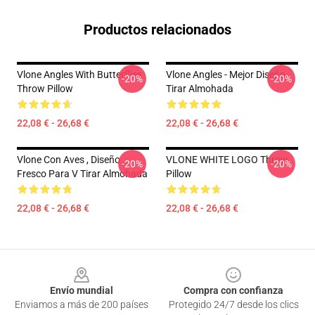
Productos relacionados
Vlone Angles With Butterflies
Vlone Angles - Mejor Diseño
-20%
-20%
Throw Pillow
Tirar Almohada
22,08 € - 26,68 €
22,08 € - 26,68 €
Vlone Con Aves , Diseño
VLONE WHITE LOGO Throw
-20%
-20%
Fresco Para V Tirar Almohada
Pillow
22,08 € - 26,68 €
22,08 € - 26,68 €
Footer
Envío mundial
Compra con confianza
Enviamos a más de 200 países
Protegido 24/7 desde los clics