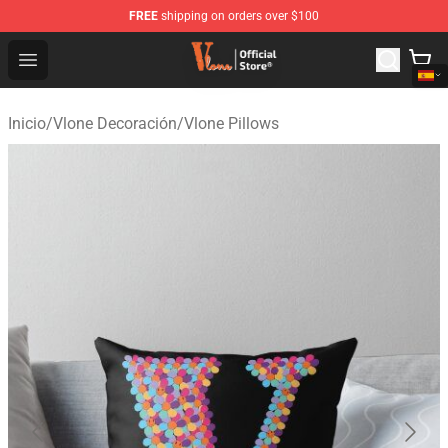
FREE
shipping on orders over $100
Vlone Shop - Official Vlone Merchandise Store
Open menu
Inicio
/
Vlone Decoración
/
Vlone Pillows