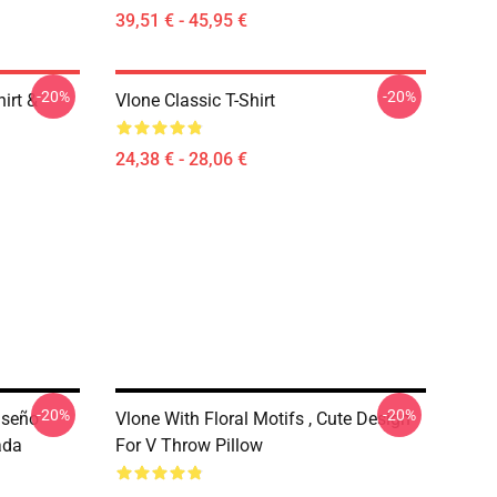
39,51 € - 45,95 €
-20%
-20%
irt &
Vlone Classic T-Shirt
24,38 € - 28,06 €
-20%
-20%
iseño
Vlone With Floral Motifs , Cute Design
ada
For V Throw Pillow