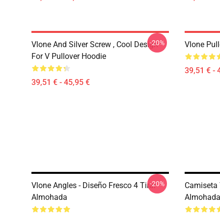
-20%
Vlone And Silver Screw , Cool Design
Vlone Pul
For V Pullover Hoodie
39,51 € - 
39,51 € - 45,95 €
-20%
Vlone Angles - Diseño Fresco 4 Tirar
Camiseta V
Almohada
Almohad