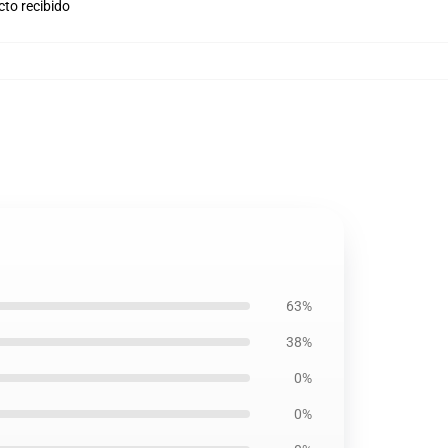
cto recibido
63%
38%
0%
0%