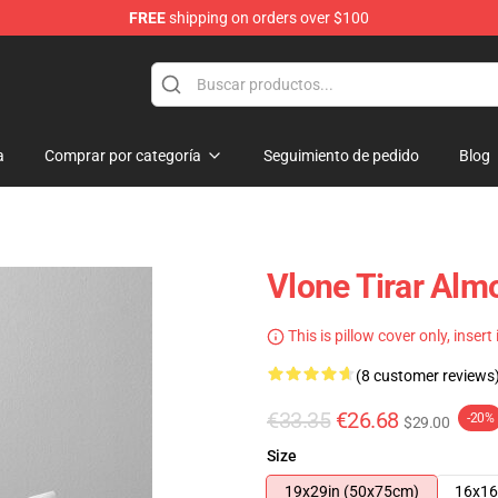
FREE
shipping on orders over $100
a
Comprar por categoría
Seguimiento de pedido
Blog
Vlone Tirar Al
This is pillow cover only, insert
(8 customer reviews
€33.35
€26.68
-20%
$29.00
Size
19x29in (50x75cm)
16x16