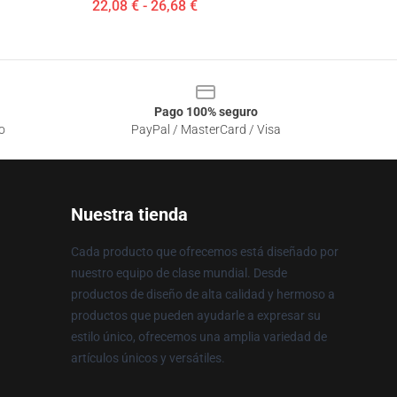
22,08 € - 26,68 €
Pago 100% seguro
o
PayPal / MasterCard / Visa
Nuestra tienda
Cada producto que ofrecemos está diseñado por
nuestro equipo de clase mundial. Desde
productos de diseño de alta calidad y hermoso a
productos que pueden ayudarle a expresar su
estilo único, ofrecemos una amplia variedad de
artículos únicos y versátiles.