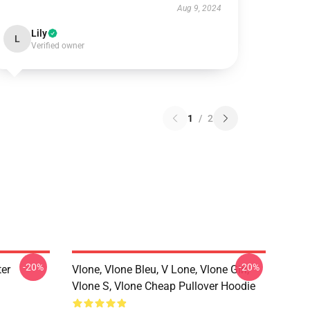
Aug 9, 2024
Lily
L
Verified owner
1
/
2
-20%
-20%
ter
Vlone, Vlone Bleu, V Lone, Vlone Girl,
Vlone S, Vlone Cheap Pullover Hoodie