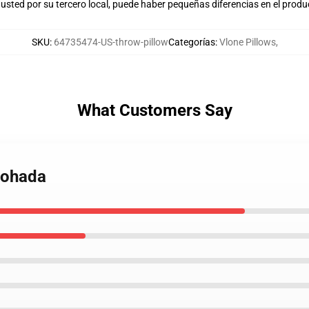
usted por su tercero local, puede haber pequeñas diferencias en el produ
SKU
:
64735474-US-throw-pillow
Categorías
:
Vlone Pillows
,
What Customers Say
lmohada