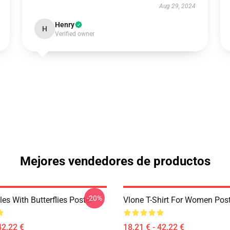
Aug 29, 2024
Henry
H
Verified owner
Mejores vendedores de productos
-20%
es With Butterflies Poster
Vlone T-Shirt For Women Pos
42,22 €
18,21 € - 42,22 €