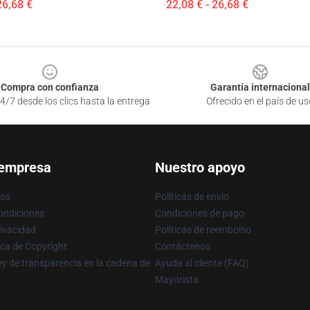
26,68 €
22,08 € - 26,68 €
Compra con confianza
Garantía internacional
4/7 desde los clics hasta la entrega
Ofrecido en el país de us
 empresa
Nuestro apoyo
ros
Políticas de envío
ondiciones
Condiciones de pago
rivacidad
Políticas de reembolso
ica de Copyright
Contáctenos
y de transparencia en la cadena de
Ayuda al cliente (FAQ)
Mayorista