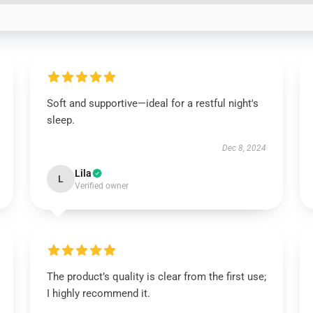
Soft and supportive—ideal for a restful night's
sleep.
Dec 8, 2024
Lila
L
Verified owner
The product’s quality is clear from the first use;
I highly recommend it.