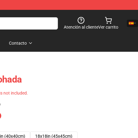
Atención al cliente
Ver carrito
Contacto
mohada
 is not included.
)
in (40x40cm)
18x18in (45x45cm)