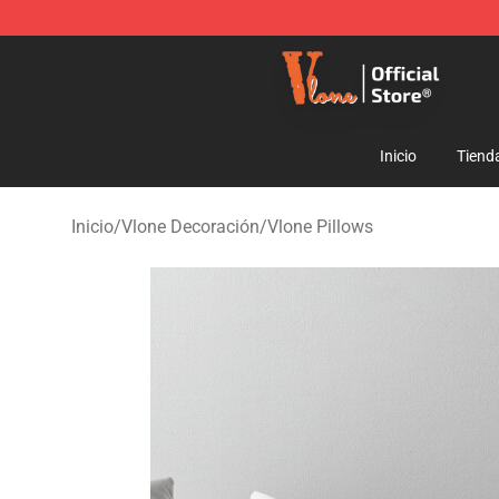
Vlone Shop - Official Vlone Merchandise Store
Inicio
Tiend
Inicio
/
Vlone Decoración
/
Vlone Pillows