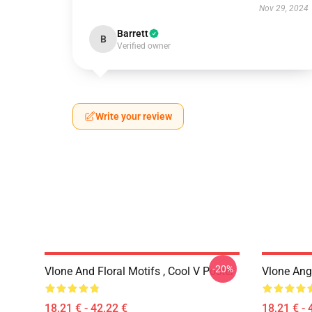
Nov 29, 2024
Barrett
B
Verified owner
Write your review
-20%
Vlone And Floral Motifs , Cool V Poster
Vlone Angl
18,21 € - 42,22 €
18,21 € - 