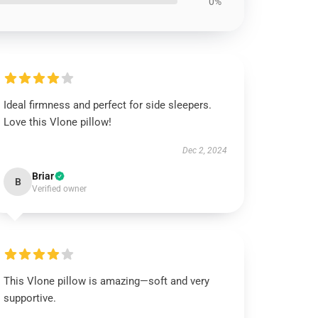
0%
Ideal firmness and perfect for side sleepers.
Love this Vlone pillow!
Dec 2, 2024
Briar
B
Verified owner
This Vlone pillow is amazing—soft and very
supportive.