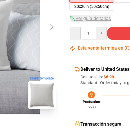
20x20in (50x50cm)
Ver guía de tallas
Quantity
Esta venta termina en
03
Deliver to United States
Cost to ship:
$6.99
blank template
Standard - Order today to g
Production
Today
Transacción segura