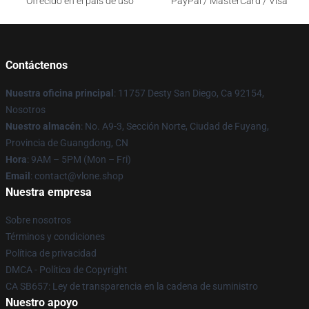
Ofrecido en el país de uso
PayPal / MasterCard / Visa
Contáctenos
Nuestra oficina principal
: 11757 Desty San Diego, Ca 92154,
Nosotros
Nuestro almacén
: No. A9-3, Sección Norte, Ciudad de Fuyang,
Provincia de Guangdong, CN
Hora
: 9AM – 5PM (Mon – Fri)
Email
: contact@vlone.shop
Nuestra empresa
Sobre nosotros
Términos y condiciones
Política de privacidad
DMCA - Política de Copyright
CA SB657: Ley de transparencia en la cadena de suministro
Nuestro apoyo