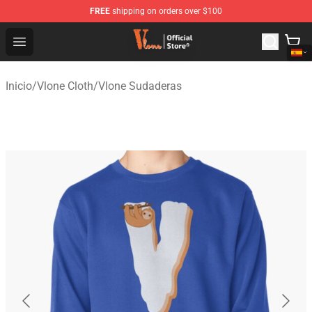
FREE
shipping on orders over $100
Vlone Shop - Official Vlone Merchandise Store
Open menu
Inicio
/
Vlone Cloth
/
Vlone Sudaderas