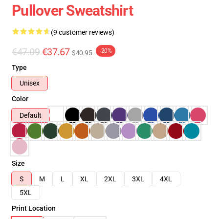
Pullover Sweatshirt
(9 customer reviews)
€47.09
€37.67
-20%
$40.95
Type
Unisex
Color
Default
Size
S
M
L
XL
2XL
3XL
4XL
5XL
Print Location