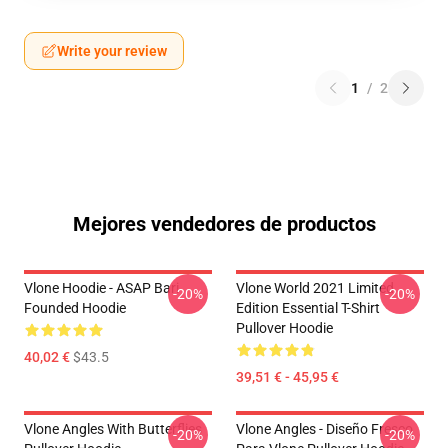
Write your review
1
/
2
Mejores vendedores de productos
Vlone Hoodie - ASAP Bari
Vlone World 2021 Limited
-20%
-20%
Founded Hoodie
Edition Essential T-Shirt
Pullover Hoodie
40,02 €
$43.5
39,51 € - 45,95 €
Vlone Angles With Butterflies
Vlone Angles - Diseño Fresco
-20%
-20%