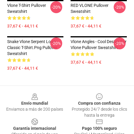
Vlone T-Shirt Pullover
RED VLONE Pullover
-20%
-20%
Sweatshirt
Sweatshirt
37,67 € - 44,11 €
37,67 € - 44,11 €
Snake Vlone Serpent Logo
Vlone Angles - Cool Design For
-20%
-20%
Classic T-Shirt.png Pullover
Vlone Pullover Sweatshirt
Sweatshirt
37,67 € - 44,11 €
37,67 € - 44,11 €
Footer
Envío mundial
Compra con confianza
Enviamos a más de 200 países
Protegido 24/7 desde los clics
hasta la entrega
Garantía internacional
Pago 100% seguro