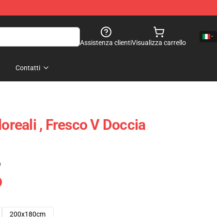
Assistenza clienti
Visualizza carrello
Contatti
loreali , Fresco V Doccia
)
200x180cm