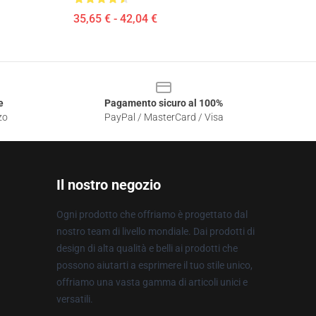
35,65 € - 42,04 €
e
Pagamento sicuro al 100%
zo
PayPal / MasterCard / Visa
Il nostro negozio
Ogni prodotto che offriamo è progettato dal
nostro team di livello mondiale. Dai prodotti di
design di alta qualità e belli ai prodotti che
possono aiutarti a esprimere il tuo stile unico,
offriamo una vasta gamma di articoli unici e
versatili.