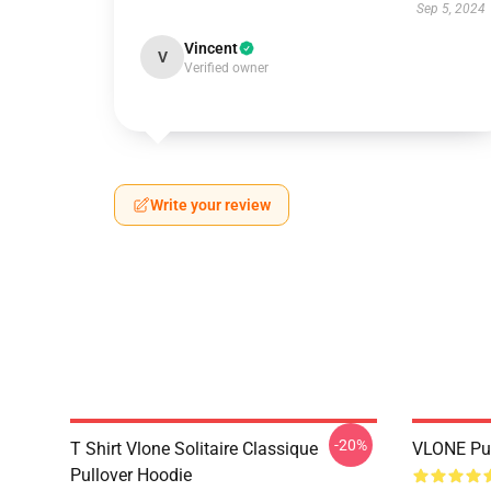
Sep 5, 2024
Vincent
V
Verified owner
Write your review
-20%
T Shirt Vlone Solitaire Classique
VLONE Pul
Pullover Hoodie