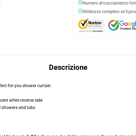
Numero di tracciamento forni
Rimborso completo se il pro
Descrizione
fect-for-you shower curtain
lucent white reverse side
rd showers and tubs