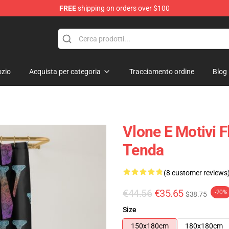
FREE
shipping on orders over $100
zio
Acquista per categoria
Tracciamento ordine
Blog
Vlone E Motivi F
Tenda
(8 customer reviews
€44.56
€35.65
-20%
$38.75
Size
150x180cm
180x180cm