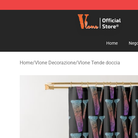
Vlone Shop - Official Vlone Merchandise Store
Home
Nego
Home
/
Vlone Decorazione
/
Vlone Tende doccia