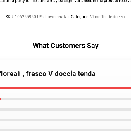
al third-party fulfiller, there may be slight variances in the product receiv
SKU
:
106255950-US-shower-curtain
Categorie
:
Vlone Tende doccia
,
What Customers Say
floreali , fresco V doccia tenda