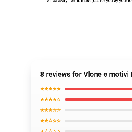
Since every item is made just for you by your loc
8 reviews for Vlone e motivi 
★★★★★
★★★★☆
★★★☆☆
★★☆☆☆
★☆☆☆☆