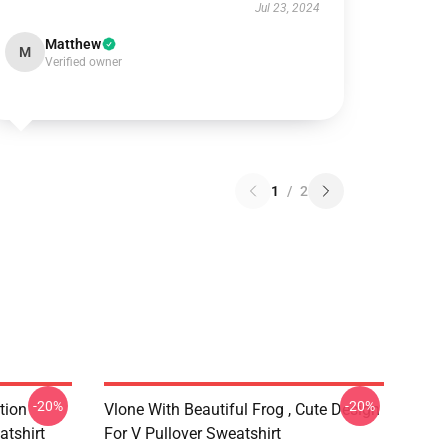
Jul 23, 2024
Matthew
M
Verified owner
1
/
2
-20%
-20%
tion
Vlone With Beautiful Frog , Cute Design
atshirt
For V Pullover Sweatshirt