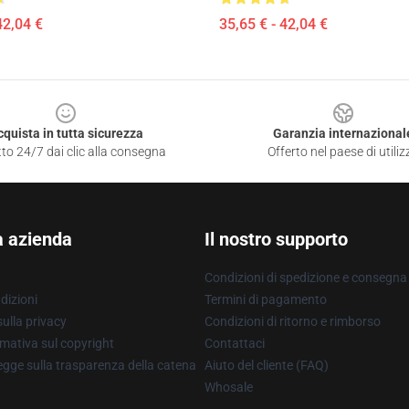
42,04 €
35,65 € - 42,04 €
cquista in tutta sicurezza
Garanzia internazional
to 24/7 dai clic alla consegna
Offerto nel paese di utiliz
a azienda
Il nostro supporto
Condizioni di spedizione e consegna
dizioni
Termini di pagamento
ulla privacy
Condizioni di ritorno e rimborso
mativa sul copyright
Contattaci
gge sulla trasparenza della catena
Aiuto del cliente (FAQ)
Whosale