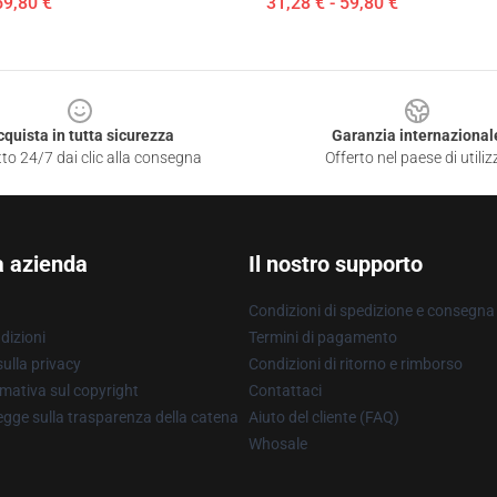
59,80 €
31,28 € - 59,80 €
cquista in tutta sicurezza
Garanzia internazional
to 24/7 dai clic alla consegna
Offerto nel paese di utiliz
a azienda
Il nostro supporto
Condizioni di spedizione e consegna
dizioni
Termini di pagamento
ulla privacy
Condizioni di ritorno e rimborso
mativa sul copyright
Contattaci
gge sulla trasparenza della catena
Aiuto del cliente (FAQ)
Whosale