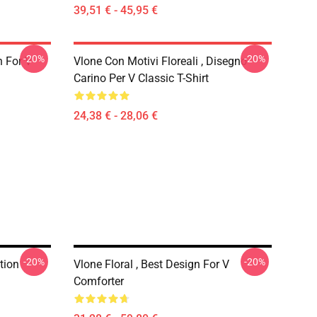
39,51 € - 45,95 €
-20%
-20%
n For V
Vlone Con Motivi Floreali , Disegno
Carino Per V Classic T-Shirt
24,38 € - 28,06 €
-20%
-20%
tion
Vlone Floral , Best Design For V
Comforter