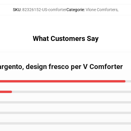
SKU
:
82326152-US-comforter
Categorie
:
Vlone Comforters
,
What Customers Say
n argento, design fresco per V Comforter