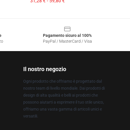
31,28 € - 59,80 €
e
Pagamento sicuro al 100%
zo
PayPal / MasterCard / Visa
Il nostro negozio
Ogni prodotto che offriamo è progettato dal
nostro team di livello mondiale. Dai prodotti di
design di alta qualità e belli ai prodotti che
possono aiutarti a esprimere il tuo stile unico,
offriamo una vasta gamma di articoli unici e
versatili.