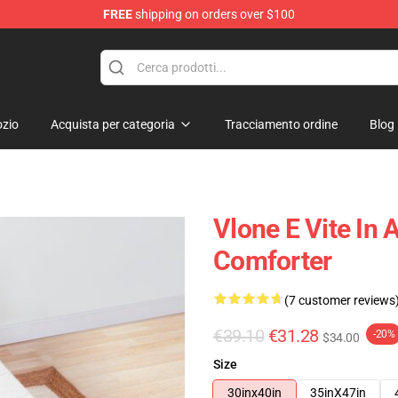
FREE
shipping on orders over $100
zio
Acquista per categoria
Tracciamento ordine
Blog
Vlone E Vite In 
Comforter
(7 customer reviews
€39.10
€31.28
-20%
$34.00
Size
30inx40in
35inX47in