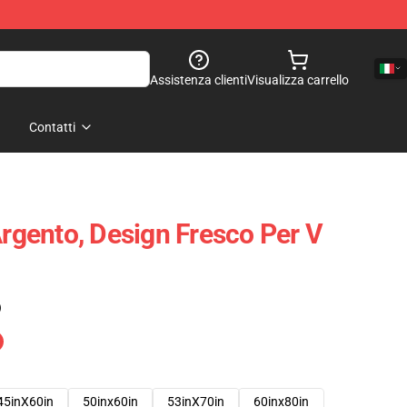
Assistenza clienti
Visualizza carrello
Contatti
Argento, Design Fresco Per V
)
45inX60in
50inx60in
53inX70in
60inx80in