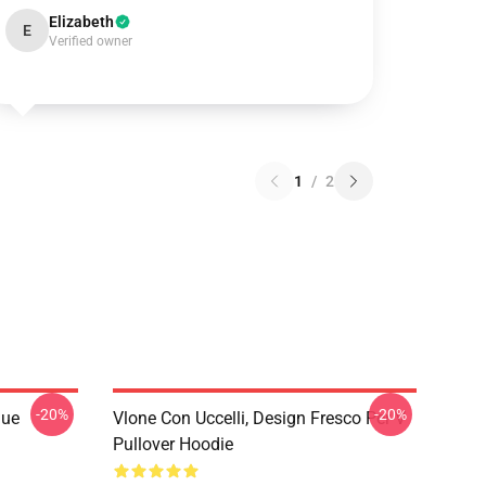
Elizabeth
E
Verified owner
1
/
2
-20%
-20%
que
Vlone Con Uccelli, Design Fresco Per V
Pullover Hoodie