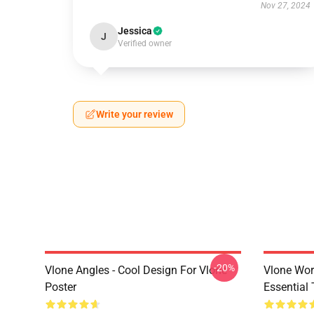
Nov 27, 2024
Jessica
J
Verified owner
Write your review
-20%
Vlone Angles - Cool Design For Vlone
Vlone Wor
Poster
Essential 