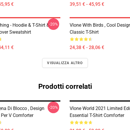
45,95 €
39,51 € - 45,95 €
-20%
hing - Hoodie & T-Shirt &
Vlone With Birds , Cool Desig
over Sweatshirt
Classic T-Shirt
44,11 €
24,38 € - 28,06 €
VISUALIZZA ALTRO
Prodotti correlati
-20%
ena Di Blocco , Design
Vlone World 2021 Limited Edi
 Per V Comforter
Essential T-Shirt Comforter