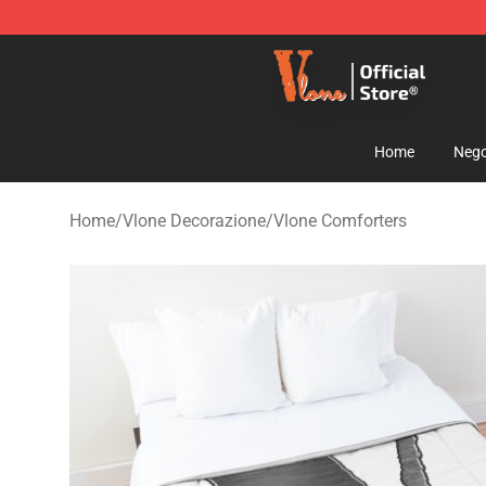
Vlone Shop - Official Vlone Merchandise Store
Home
Nego
Home
/
Vlone Decorazione
/
Vlone Comforters