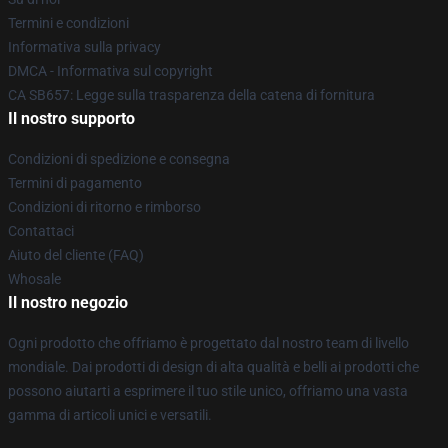
Termini e condizioni
Informativa sulla privacy
DMCA - Informativa sul copyright
CA SB657: Legge sulla trasparenza della catena di fornitura
Il nostro supporto
Condizioni di spedizione e consegna
Termini di pagamento
Condizioni di ritorno e rimborso
Contattaci
Aiuto del cliente (FAQ)
Whosale
Il nostro negozio
Ogni prodotto che offriamo è progettato dal nostro team di livello
mondiale. Dai prodotti di design di alta qualità e belli ai prodotti che
possono aiutarti a esprimere il tuo stile unico, offriamo una vasta
gamma di articoli unici e versatili.