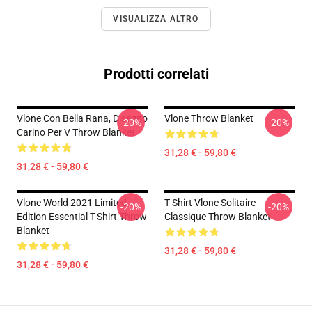
VISUALIZZA ALTRO
Prodotti correlati
Vlone Con Bella Rana, Disegno
Vlone Throw Blanket
-20%
-20%
Carino Per V Throw Blanket
31,28 € - 59,80 €
31,28 € - 59,80 €
Vlone World 2021 Limited
T Shirt Vlone Solitaire
-20%
-20%
Edition Essential T-Shirt Throw
Classique Throw Blanket
Blanket
31,28 € - 59,80 €
31,28 € - 59,80 €