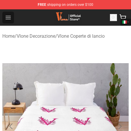
FREE
shipping on orders over $100
Vlone Shop - Official Vlone Merchandise Store
Open menu
Home
/
Vlone Decorazione
/
Vlone Coperte di lancio