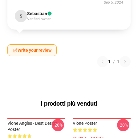
Sep 5, 2024
Sebastian
S
Verified owner
Write your review
1
/
1
I prodotti più venduti
Vlone Angles - Best Design
Vlone Poster
-20%
-20%
Poster