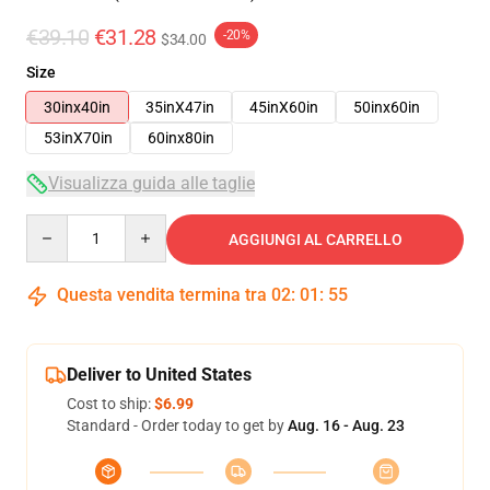
€39.10
€31.28
-20%
$34.00
Size
30inx40in
35inX47in
45inX60in
50inx60in
53inX70in
60inx80in
Visualizza guida alle taglie
Quantity
AGGIUNGI AL CARRELLO
Questa vendita termina tra
02
:
01
:
54
Deliver to United States
Cost to ship:
$6.99
Standard - Order today to get by
Aug. 16 - Aug. 23