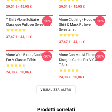
39,51 € - 45,95 €
39,51 € - 45,95 €
T Shirt Vlone Solitaire
Vlone Clothing - Hoodie & T-
-20%
-20%
Classique Pullover Sweatshirt
Shirt & Mask Pullover
Sweatshirt
37,67 € - 44,11 €
37,67 € - 44,11 €
Vlone With Birds , Cool Design
Vlone Con Motivi Floreali ,
-20%
-20%
For V Classic T-Shirt
Disegno Carino Per V Classic
T-Shirt
24,38 € - 28,06 €
24,38 € - 28,06 €
VISUALIZZA ALTRO
Prodotti correlati