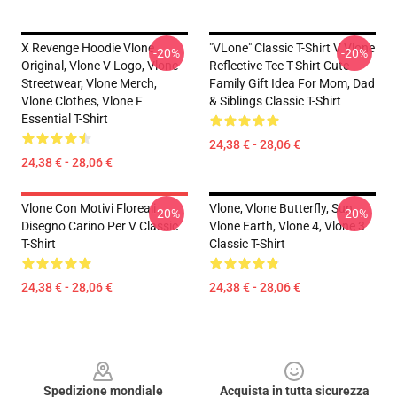
X Revenge Hoodie Vlone
"VLone" Classic T-Shirt V Vlone
-20%
-20%
Original, Vlone V Logo, Vlone
Reflective Tee T-Shirt Cute
Streetwear, Vlone Merch,
Family Gift Idea For Mom, Dad
Vlone Clothes, Vlone F
& Siblings Classic T-Shirt
Essential T-Shirt
24,38 € - 28,06 €
24,38 € - 28,06 €
Vlone Con Motivi Floreali ,
Vlone, Vlone Butterfly, Sun,
-20%
-20%
Disegno Carino Per V Classic
Vlone Earth, Vlone 4, Vlone 3
T-Shirt
Classic T-Shirt
24,38 € - 28,06 €
24,38 € - 28,06 €
Footer
Spedizione mondiale
Acquista in tutta sicurezza