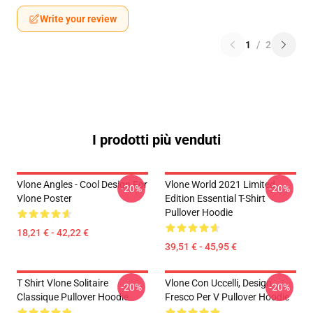
Write your review
1
/
2
I prodotti più venduti
Vlone Angles - Cool Design For
Vlone World 2021 Limited
-20%
-20%
Vlone Poster
Edition Essential T-Shirt
Pullover Hoodie
18,21 € - 42,22 €
39,51 € - 45,95 €
T Shirt Vlone Solitaire
Vlone Con Uccelli, Design
-20%
-20%
Classique Pullover Hoodie
Fresco Per V Pullover Hoodie