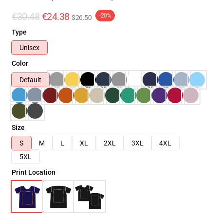
€30.48
€24.38
-20%
$26.50
Type
Unisex
Color
Default
Size
S
M
L
XL
2XL
3XL
4XL
5XL
Print Location