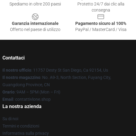
Spediamo in oltre 200 paesi
Protetto 24/7 dai clic alla
consegna
Garanzia internazionale
Pagamento sicuro al 100%
Offerto nel paese di utilizzo
PayPal / MasterCard / Visa
Contattaci
Il nostro ufficio
: 11757 Desty St San Diego, Ca 92154, Us
Il nostro magazzino
: No. A9-3, North Section, Fuyang City,
Guangdong Province, CN
Orario
: 9AM – 5PM (Mon – Fri)
Email
: contattivlone.shop
La nostra azienda
Su di noi
Termini e condizioni
Informativa sulla privacy