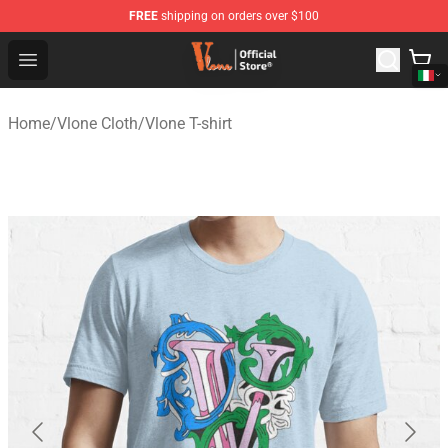
FREE
shipping on orders over $100
Vlone Shop - Official Vlone Merchandise Store
Open menu
Home
/
Vlone Cloth
/
Vlone T-shirt