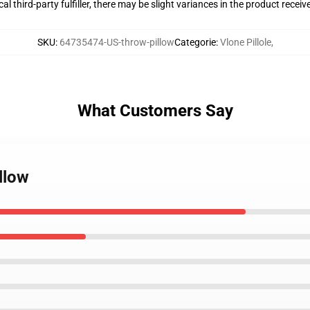
al third-party fulfiller, there may be slight variances in the product receiv
SKU
:
64735474-US-throw-pillow
Categorie
:
Vlone Pillole
,
What Customers Say
llow