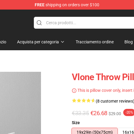
FREE
shipping on orders over $100
zio
Acquista per categoria
Tracciamento ordine
Blog
Vlone Throw Pil
This is pillow cover only, insert
(8 customer reviews
€33.35
€26.68
-20%
$29.00
Size
19x29in (50x75cm)
16x16