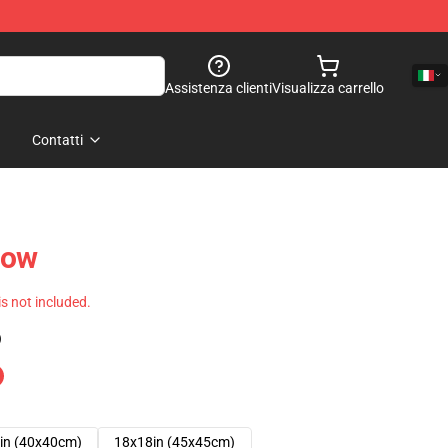
Assistenza clienti
Visualizza carrello
Contatti
low
 is not included.
)
in (40x40cm)
18x18in (45x45cm)