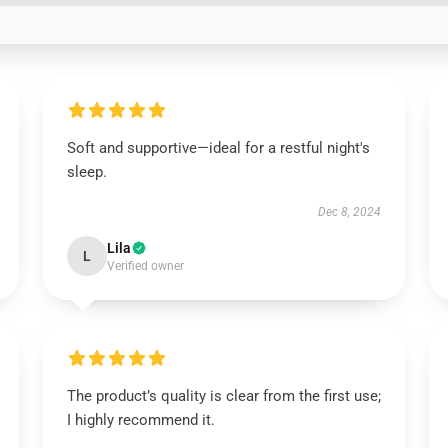
Soft and supportive—ideal for a restful night's
sleep.
Dec 8, 2024
Lila
L
Verified owner
The product’s quality is clear from the first use;
I highly recommend it.