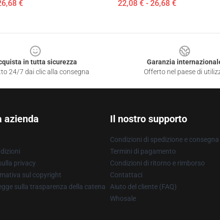
26,68 €
22,08 € - 26,68 €
cquista in tutta sicurezza
Garanzia internazional
to 24/7 dai clic alla consegna
Offerto nel paese di utiliz
a azienda
Il nostro supporto
Condizioni di spedizione e consegna
dizioni
Termini di pagamento
ulla privacy
Condizioni di ritorno e rimborso
mativa sul copyright
Contattaci
gge sulla trasparenza della catena
Aiuto del cliente (FAQ)
Whosale