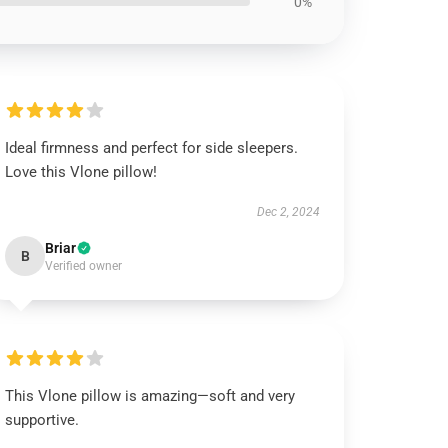
0%
Ideal firmness and perfect for side sleepers.
Love this Vlone pillow!
Dec 2, 2024
Briar
B
Verified owner
This Vlone pillow is amazing—soft and very
supportive.