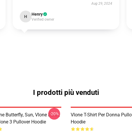
Aug 29, 2024
Henry
H
Verified owner
I prodotti più venduti
-20%
ne Butterfly, Sun, Vlone Earth,
Vlone T-Shirt Per Donna Pullo
lone 3 Pullover Hoodie
Hoodie