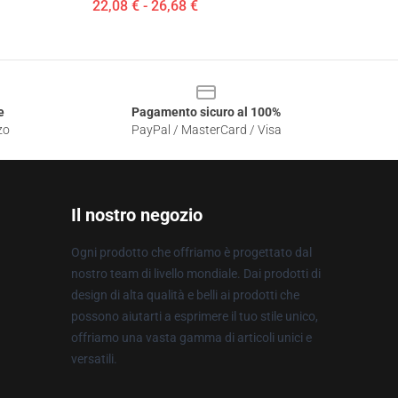
22,08 € - 26,68 €
e
Pagamento sicuro al 100%
zo
PayPal / MasterCard / Visa
Il nostro negozio
Ogni prodotto che offriamo è progettato dal
nostro team di livello mondiale. Dai prodotti di
design di alta qualità e belli ai prodotti che
possono aiutarti a esprimere il tuo stile unico,
offriamo una vasta gamma di articoli unici e
versatili.