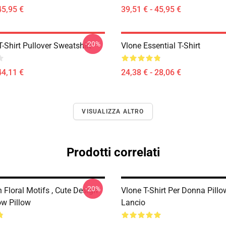
45,95 €
39,51 € - 45,95 €
-20%
-Shirt Pullover Sweatshirt
Vlone Essential T-Shirt
44,11 €
24,38 € - 28,06 €
VISUALIZZA ALTRO
Prodotti correlati
-20%
 Floral Motifs , Cute Design
Vlone T-Shirt Per Donna Pillo
ow Pillow
Lancio