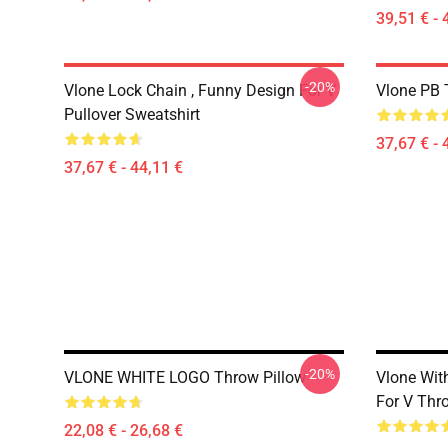
39,51 € - 
-20%
Vlone Lock Chain , Funny Design For V
Vlone PB T
Pullover Sweatshirt
37,67 € - 
37,67 € - 44,11 €
-20%
VLONE WHITE LOGO Throw Pillow
Vlone With
For V Thr
22,08 € - 26,68 €