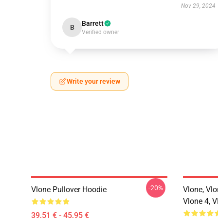
Nov 29, 2024
Barrett
B
Verified owner
Write your review
-20%
Vlone Pullover Hoodie
Vlone, Vlo
Vlone 4, V
39,51 € - 45,95 €