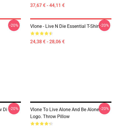
37,67 € - 44,11 €
-20%
-20%
Vlone - Live N Die Essential T-Shirt
24,38 € - 28,06 €
-20%
-20%
w Di
Vlone To Live Alone And Be Alone.
Logo. Throw Pillow