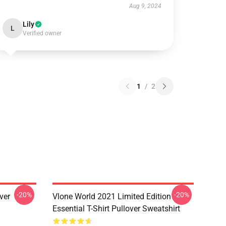
Aug 9, 2024
Lily
L
Verified owner
1
/
2
-20%
-20%
ver
Vlone World 2021 Limited Edition
Essential T-Shirt Pullover Sweatshirt