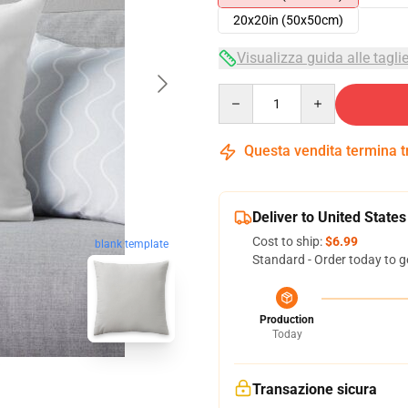
20x20in (50x50cm)
Visualizza guida alle tagli
Quantity
Questa vendita termina 
Deliver to United States
Cost to ship:
$6.99
blank template
Standard - Order today to g
Production
Today
Transazione sicura