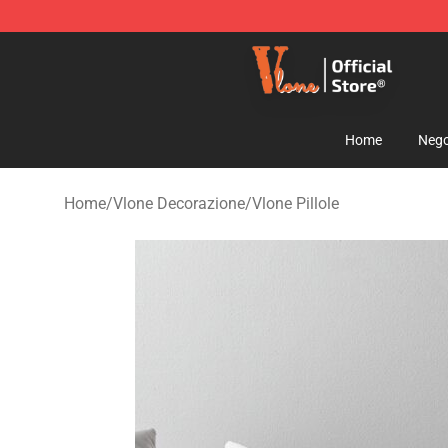
Vlone Shop - Official Vlone Merchandise Store
Home
Nego
Home
/
Vlone Decorazione
/
Vlone Pillole