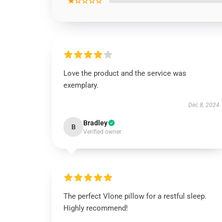
★☆☆☆☆
Love the product and the service was
exemplary.
Dec 8, 2024
Bradley
B
Verified owner
The perfect Vlone pillow for a restful sleep.
Highly recommend!