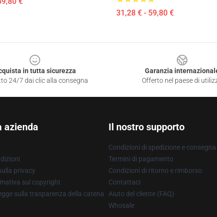
59,80 €
31,28 € - 59,80 €
cquista in tutta sicurezza
Garanzia internazional
to 24/7 dai clic alla consegna
Offerto nel paese di utiliz
a azienda
Il nostro supporto
Condizioni di spedizione e consegna
dizioni
Termini di pagamento
ulla privacy
Condizioni di ritorno e rimborso
mativa sul copyright
Contattaci
gge sulla trasparenza della catena
Aiuto del cliente (FAQ)
Whosale