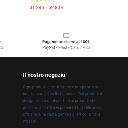
31,28 € - 59,80 €
e
Pagamento sicuro al 100%
zo
PayPal / MasterCard / Visa
Il nostro negozio
Ogni prodotto che offriamo è progettato dal
nostro team di livello mondiale. Dai prodotti di
design di alta qualità e belli ai prodotti che
possono aiutarti a esprimere il tuo stile unico,
offriamo una vasta gamma di articoli unici e
versatili.