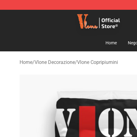
Vlone Shop - Official Vlone Merchandise Store
Home
Nego
Home
/
Vlone Decorazione
/
Vlone Copripiumini