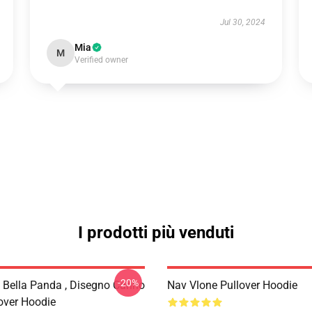
Jul 30, 2024
Mia
M
Verified owner
I prodotti più venduti
-20%
 Bella Panda , Disegno Carino
Nav Vlone Pullover Hoodie
lover Hoodie