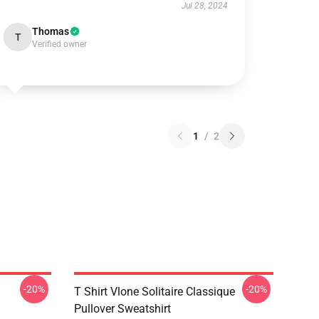
Jul 28, 2024
Thomas
T
Verified owner
1
/
2
-20%
-20%
T Shirt Vlone Solitaire Classique
Pullover Sweatshirt