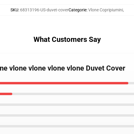
SKU
:
68313196-US-duvet-cover
Categorie
:
Vlone Copripiumini
,
What Customers Say
one vlone vlone vlone vlone Duvet Cover