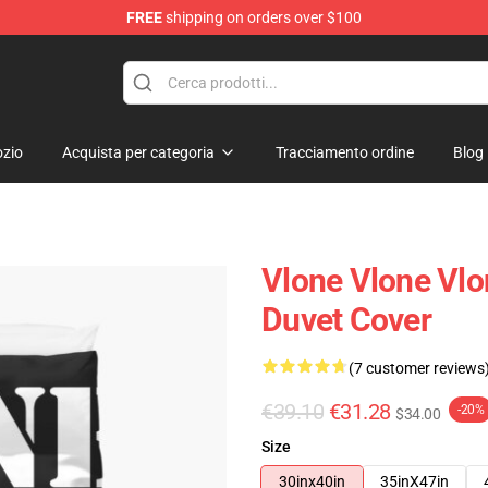
FREE
shipping on orders over $100
zio
Acquista per categoria
Tracciamento ordine
Blog
Vlone Vlone Vlo
Duvet Cover
(7 customer reviews
€39.10
€31.28
-20%
$34.00
Size
30inx40in
35inX47in