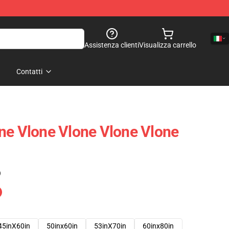
Assistenza clienti
Visualizza carrello
Contatti
ne Vlone Vlone Vlone Vlone
)
45inX60in
50inx60in
53inX70in
60inx80in