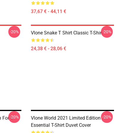
37,67 € - 44,11 €
-20%
-20%
Vlone Snake T Shirt Classic T-Shirt
24,38 € - 28,06 €
-20%
-20%
n For V
Vlone World 2021 Limited Edition
Essential T-Shirt Duvet Cover