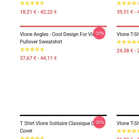
18,21 € - 42,22 €
39,51 € - 
-20%
Vlone Angles - Cool Design For Vlone
Vlone T-Sh
Pullover Sweatshirt
24,38 € - 
37,67 € - 44,11 €
-20%
T Shirt Vlone Solitaire Classique Duvet
Vlone T-S
Cover