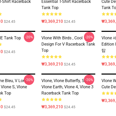
T-Shirt Racerback
Essential T-Shirt Racerback
Cute De
Tank Top
Tank T
10
₩3,369,210
₩3,369
$24.45
$24.45
-20%
-20%
E Tank Top
Vlone With Birds , Cool
Vlone 
Design For V Racerback Tank
Editio
Top
탑
10
$24.45
₩3,369,210
₩3,369
$24.45
-20%
-20%
ne Bleu, V Lone,
Vlone, Vlone Butterfly, Sun,
Vlone Wi
, Vlone S, Vlone
Vlone Earth, Vlone 4, Vlone 3
Cute De
nk Top
Racerback Tank Top
₩3,369
10
₩3,369,210
$24.45
$24.45