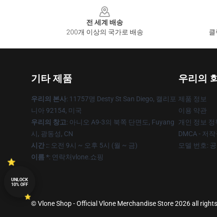
Footer
전 세계 배송
200개 이상의 국가로 배송
클
기타 제품
우리의 
우리의 본사
: 11757명 Desty St San Diego, 캘리포
제품 정보
니아 92154, 미국
이용 약관
우리의 창고
: 아니오 A9-3의 북쪽 단면도, Fuyang
개인 정보 정
시, 광동성, CN
DMCA - 저
시간 :
: 오전 9시 ~ 오후 5시 (월 ~ 금)
모델 번호: 
이름 *
: 연락처vlone.쇼핑
UNLOCK
10% OFF
© Vlone Shop - Official Vlone Merchandise Store 2026 all right