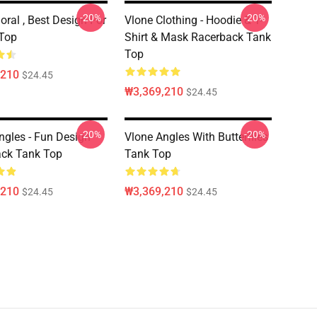
-20%
-20%
oral , Best Design For
Vlone Clothing - Hoodie & T-
Top
Shirt & Mask Racerback Tank
Top
,210
$24.45
₩3,369,210
$24.45
-20%
-20%
ngles - Fun Design
Vlone Angles With Butterflies
ck Tank Top
Tank Top
,210
₩3,369,210
$24.45
$24.45