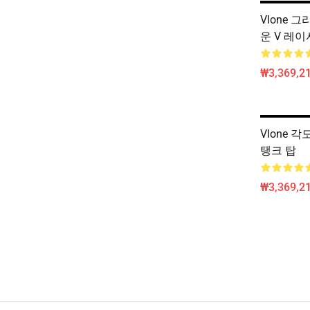
Vlone 그
운 V 레이
₩3,369,2
Vlone 각
탱크 탑
₩3,369,2