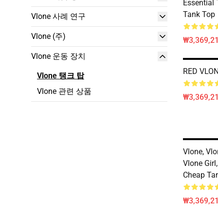
Essential 
Tank Top
Vlone 사례 연구
Vlone (주)
₩3,369,2
Vlone 운동 장치
RED VLON
Vlone 탱크 탑
Vlone 관련 상품
₩3,369,2
Vlone, Vlo
Vlone Girl
Cheap Ta
₩3,369,2