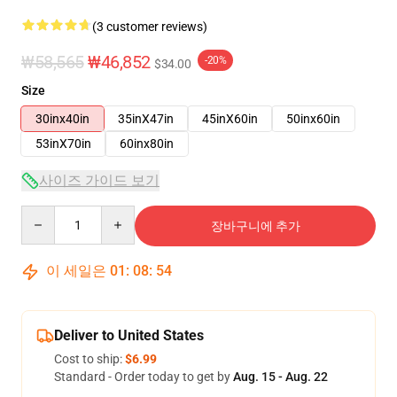
(3 customer reviews)
₩58,565
₩46,852
-20%
$34.00
Size
30inx40in
35inX47in
45inX60in
50inx60in
53inX70in
60inx80in
사이즈 가이드 보기
Quantity
장바구니에 추가
이 세일은
01
:
08
:
54
Deliver to United States
Cost to ship:
$6.99
Standard - Order today to get by
Aug. 15 - Aug. 22