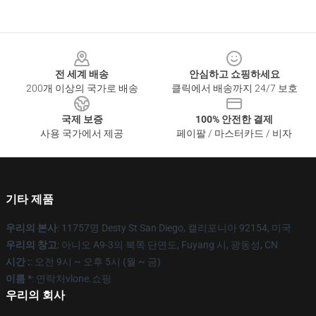
Footer
전 세계 배송
안심하고 쇼핑하세요
200개 이상의 국가로 배송
클릭에서 배송까지 24/7 보호
국제 보증
100% 안전한 결제
사용 국가에서 제공
페이팔 / 마스터카드 / 비자
기타 제품
우리의 본사
: 11757명 Desty St San Diego, 캘리포니아 92154, 미국
우리의 창고
: 아니오 A9-3의 북쪽 단면도, Fuyang 시, 광동성, CN
시간 :
: 오전 9시 ~ 오후 5시 (월 ~ 금)
이름 *
: 연락처vlone.쇼핑
우리의 회사