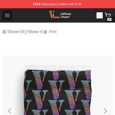
FREE
shipping on orders over $100
Vlone Shop - Official Vlone Merchandise Store
Open menu
홈
/
Vlone (주)
/
Vlone 이불 커버