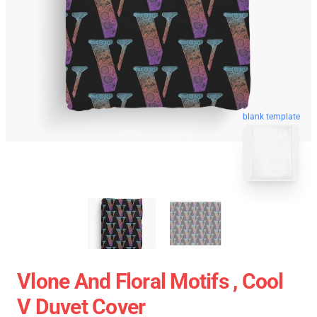
blank template
Vlone And Floral Motifs , Cool
V Duvet Cover