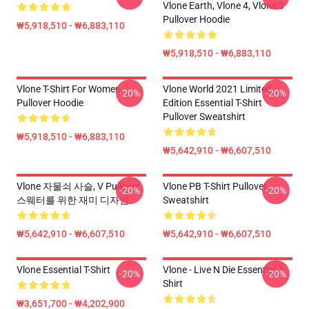
Vlone Earth, Vlone 4, Vlone 3
Pullover Hoodie
₩5,918,510 - ₩6,883,110
₩5,918,510 - ₩6,883,110
Vlone T-Shirt For Women
Vlone World 2021 Limited
-20%
-20%
Pullover Hoodie
Edition Essential T-Shirt
Pullover Sweatshirt
₩5,918,510 - ₩6,883,110
₩5,642,910 - ₩6,607,510
Vlone 자물쇠 사슬, V Pullover
Vlone PB T-Shirt Pullover
-20%
-20%
스웨터를 위한 재미 디자인
Sweatshirt
₩5,642,910 - ₩6,607,510
₩5,642,910 - ₩6,607,510
Vlone Essential T-Shirt
Vlone - Live N Die Essential T-
-20%
-20%
Shirt
₩3,651,700 - ₩4,202,900