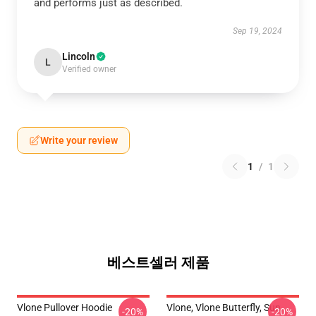
and performs just as described.
Sep 19, 2024
Lincoln
L
Verified owner
Write your review
1
/
1
베스트셀러 제품
Vlone Pullover Hoodie
Vlone, Vlone Butterfly, Sun,
-20%
-20%