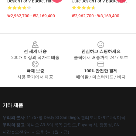
Design For V Bucket Hat
Cute Design For V Bucket Hat
₩2,962,700 - ₩3,169,400
₩2,962,700 - ₩3,169,400
Footer
전 세계 배송
안심하고 쇼핑하세요
200개 이상의 국가로 배송
클릭에서 배송까지 24/7 보호
국제 보증
100% 안전한 결제
사용 국가에서 제공
페이팔 / 마스터카드 / 비자
기타 제품
우리의 본사
: 11757명 Desty St San Diego, 캘리포니아 92154, 미국
우리의 창고
: 아니오 A9-3의 북쪽 단면도, Fuyang 시, 광동성, CN
시간 :
: 오전 9시 ~ 오후 5시 (월 ~ 금)