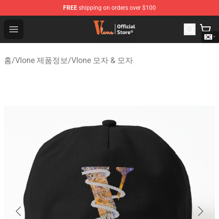
FREE
shipping on orders over $100
Vlone Shop - Official Vlone Merchandise Store
Open menu
홈
/
Vlone 제품정보
/
Vlone 모자 & 모자