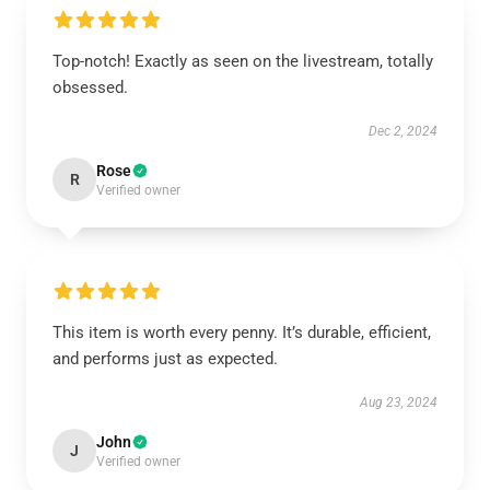
Top-notch! Exactly as seen on the livestream, totally
obsessed.
Dec 2, 2024
Rose
R
Verified owner
This item is worth every penny. It’s durable, efficient,
and performs just as expected.
Aug 23, 2024
John
J
Verified owner