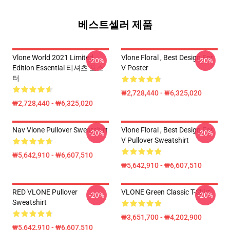
베스트셀러 제품
Vlone World 2021 Limited
Vlone Floral , Best Design For
-20%
-20%
Edition Essential 티셔츠 포스
V Poster
터
₩2,728,440 - ₩6,325,020
₩2,728,440 - ₩6,325,020
Nav Vlone Pullover Sweatshirt
Vlone Floral , Best Design For
-20%
-20%
V Pullover Sweatshirt
₩5,642,910 - ₩6,607,510
₩5,642,910 - ₩6,607,510
RED VLONE Pullover
VLONE Green Classic T-Shirt
-20%
-20%
Sweatshirt
₩3,651,700 - ₩4,202,900
₩5,642,910 - ₩6,607,510