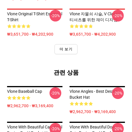
Vlone Original T-Shirt Essential
Vlone 자물쇠 사슬, V Classic
-20%
-20%
T-Shirt
티셔츠를 위한 재미 디자인
₩3,651,700 - ₩4,202,900
₩3,651,700 - ₩4,202,900
더 보기
관련 상품
Vlone Baseball Cap
Vlone Angles - Best Design
-20%
-20%
Bucket Hat
₩2,962,700 - ₩3,169,400
₩2,962,700 - ₩3,169,400
Vlone With Beautiful Cat , Cool
Vlone With Beautiful Dog ,
-20%
-20%