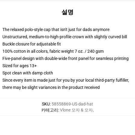
설명
The relaxed polo-style cap that isn't just for dads anymore
Unstructured, medium-to-high-profile crown with slightly curved bill
Buckle closure for adjustable fit
100% cotton in all colors, fabric weight 7 oz. / 240 gsm
Five-panel design with double-wide front panel for seamless printing
Sized for ages 13+
Spot clean with damp cloth
Since every item is made just for you by your local third-party fulfiller,
there may be slight variances in the product received
SKU
:
58558869-US-dad-hat
카테고리
:
Vlone 모자 & 모자
,