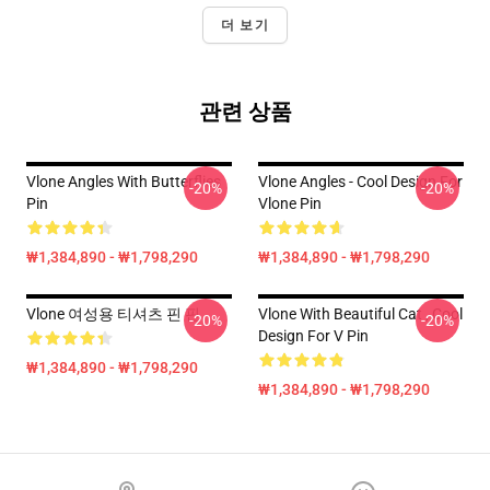
더 보기
관련 상품
Vlone Angles With Butterflies
Vlone Angles - Cool Design For
-20%
-20%
Pin
Vlone Pin
₩1,384,890 - ₩1,798,290
₩1,384,890 - ₩1,798,290
Vlone 여성용 티셔츠 핀 핀
Vlone With Beautiful Cat , Cool
-20%
-20%
Design For V Pin
₩1,384,890 - ₩1,798,290
₩1,384,890 - ₩1,798,290
Footer