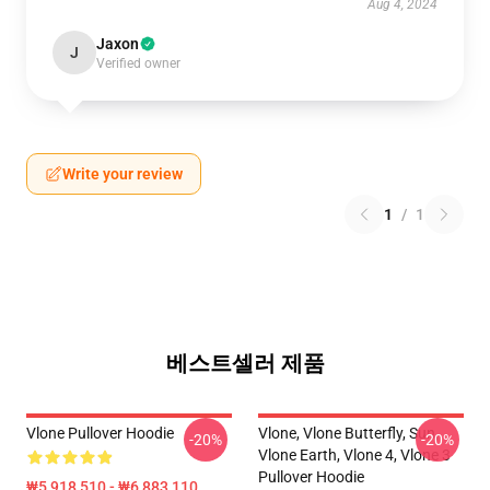
Aug 4, 2024
Jaxon
J
Verified owner
Write your review
1
/
1
베스트셀러 제품
Vlone Pullover Hoodie
Vlone, Vlone Butterfly, Sun,
-20%
-20%
Vlone Earth, Vlone 4, Vlone 3
Pullover Hoodie
₩5,918,510 - ₩6,883,110