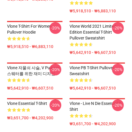
₩5,918,510 - ₩6,883,110
Vlone T-Shirt For Women
Vlone World 2021 Limited
-20%
-20%
Pullover Hoodie
Edition Essential T-Shirt
Pullover Sweatshirt
₩5,918,510 - ₩6,883,110
₩5,642,910 - ₩6,607,510
Vlone 자물쇠 사슬, V Pullover
Vlone PB T-Shirt Pullover
-20%
-20%
스웨터를 위한 재미 디자인
Sweatshirt
₩5,642,910 - ₩6,607,510
₩5,642,910 - ₩6,607,510
Vlone Essential T-Shirt
Vlone - Live N Die Essential T-
-20%
-20%
Shirt
₩3,651,700 - ₩4,202,900
₩3,651,700 - ₩4,202,900