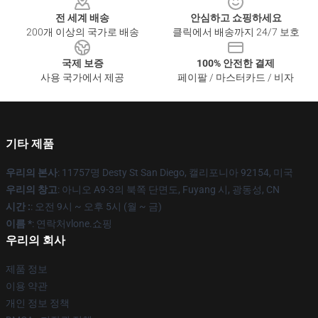
전 세계 배송
안심하고 쇼핑하세요
200개 이상의 국가로 배송
클릭에서 배송까지 24/7 보호
국제 보증
100% 안전한 결제
사용 국가에서 제공
페이팔 / 마스터카드 / 비자
기타 제품
우리의 본사
: 11757명 Desty St San Diego, 캘리포니아 92154, 미국
우리의 창고
: 아니오 A9-3의 북쪽 단면도, Fuyang 시, 광동성, CN
시간 :
: 오전 9시 ~ 오후 5시 (월 ~ 금)
이름 *
: 연락처vlone.쇼핑
우리의 회사
제품 정보
이용 약관
개인 정보 정책