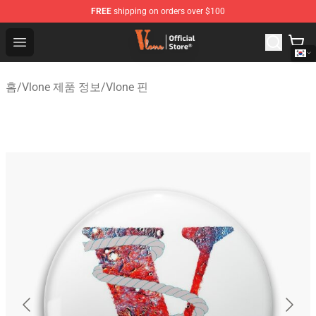
FREE
shipping on orders over $100
Vlone Shop - Official Vlone Merchandise Store
Open menu
홈
/
Vlone 제품 정보
/
Vlone 핀