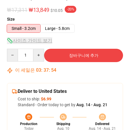
₩17,311
₩13,849
-20%
$10.05
Size
Small - 3.2cm
Large - 5.8cm
사이즈 가이드 보기
Quantity
장바구니에 추가
이 세일은
03
:
37
:
54
Deliver to United States
Cost to ship:
$6.99
Standard - Order today to get by
Aug. 14 - Aug. 21
Production
Shipping
Delivered
Today
Aug. 10
Aug. 14 - Aug. 21