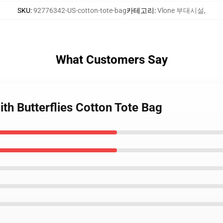
SKU
:
92776342-US-cotton-tote-bag
카테고리
:
Vlone 부대시설
,
What Customers Say
ith Butterflies Cotton Tote Bag