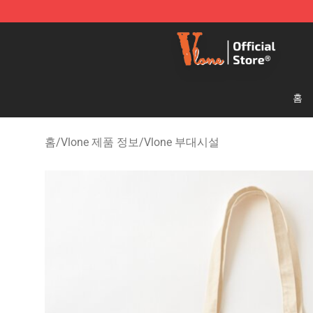
Vlone Shop - Official Vlone Merchandise Store
홈
홈
/
Vlone 제품 정보
/
Vlone 부대시설