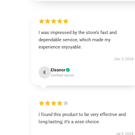
I was impressed by the store’s fast and
dependable service, which made my
experience enjoyable.
Dec 5, 2024
Eleanor
E
Verified owner
I found this product to be very effective and
long-lasting; it’s a wise choice.
Jul 9, 2024