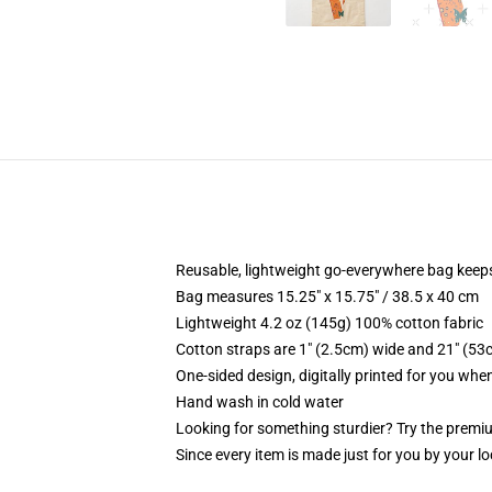
Reusable, lightweight go-everywhere bag keeps
Bag measures 15.25" x 15.75" / 38.5 x 40 cm
Lightweight 4.2 oz (145g) 100% cotton fabric
Cotton straps are 1" (2.5cm) wide and 21" (53
One-sided design, digitally printed for you whe
Hand wash in cold water
Looking for something sturdier? Try the premiu
Since every item is made just for you by your loc