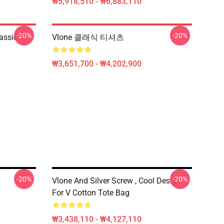
₩5,918,510 - ₩6,883,110
-20%
-20%
assic T-
Vlone 클래식 티셔츠
₩3,651,700 - ₩4,202,900
-20%
-20%
Vlone And Silver Screw , Cool Design
For V Cotton Tote Bag
₩3,438,110 - ₩4,127,110