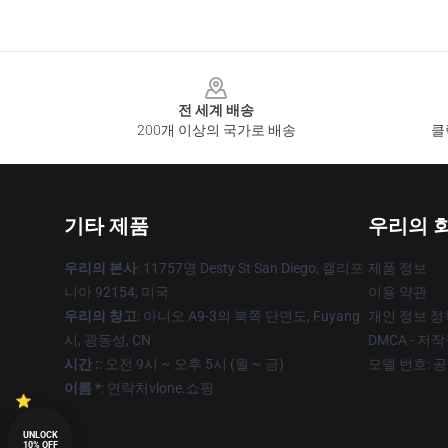
Footer
전 세계 배송
200개 이상의 국가로 배송
클
기타 제품
우리의 
우리의 본사
: 11757명 Desty St San Diego, 캘리포
제품 정보
니아 92154, 미국
이용 약관
우리의 창고
: 아니오 A9-3의 북쪽 단면도, Fuyang
개인 정보 정
시, 광동성, CN
DMCA - 저
시간 :
: 오전 9시 ~ 오후 5시 (월 ~ 금)
모델 번호: 
이름 *
: 연락처vlone.쇼핑
UNLOCK
10% OFF