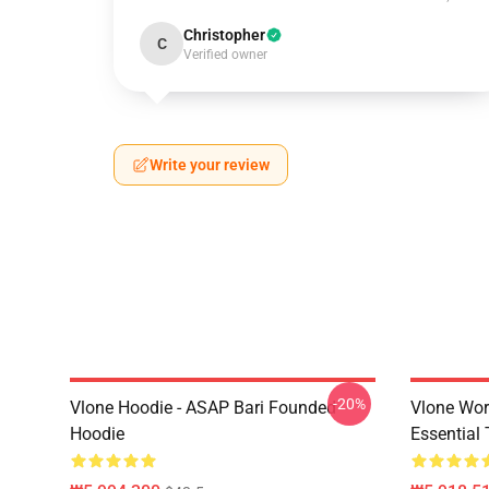
Christopher
C
Verified owner
Write your review
-20%
Vlone Hoodie - ASAP Bari Founded
Vlone Wor
Hoodie
Essential 