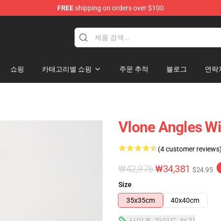
FREE
shipping on orders over $100
쇼핑
카테고리별 쇼핑
주문 추적
블로그
연락
Vlone Angles Wit
(4 customer reviews
₩42,976
₩34,381
$24.95
Size
35x35cm
40x40cm
사이즈 가이드 보기