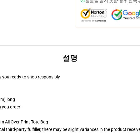
상품을 받지 못한 경우 전액
설명
 you ready to shop responsibly
cm) long
n you order
m All Over Print Tote Bag
al third-party fulfiller, there may be slight variances in the product receiv