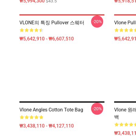
₩5,994,300
₩5,918,51
$43.5
-20%
VLONE의 특징 Pullover 스웨터
Vlone Pull
₩5,642,910 - ₩6,607,510
₩5,642,91
-20%
Vlone Angles Cotton Tote Bag
Vlone 
백
₩3,438,110 - ₩4,127,110
₩3,438,11