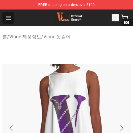
FREE
shipping on orders over $100
Vlone Shop - Official Vlone Merchandise Store
Open menu
홈
/
Vlone 제품정보
/
Vlone 옷걸이