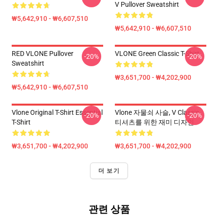
V Pullover Sweatshirt
₩5,642,910 - ₩6,607,510
₩5,642,910 - ₩6,607,510
RED VLONE Pullover
VLONE Green Classic T-Shirt
-20%
-20%
Sweatshirt
₩3,651,700 - ₩4,202,900
₩5,642,910 - ₩6,607,510
Vlone Original T-Shirt Essential
Vlone 자물쇠 사슬, V Classic
-20%
-20%
T-Shirt
티셔츠를 위한 재미 디자인
₩3,651,700 - ₩4,202,900
₩3,651,700 - ₩4,202,900
더 보기
관련 상품