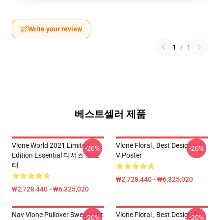
Write your review
1
/
1
베스트셀러 제품
Vlone World 2021 Limited
Vlone Floral , Best Design For
-20%
-20%
Edition Essential 티셔츠 포스
V Poster
터
₩2,728,440 - ₩6,325,020
₩2,728,440 - ₩6,325,020
Nav Vlone Pullover Sweatshirt
Vlone Floral , Best Design For
-20%
-20%