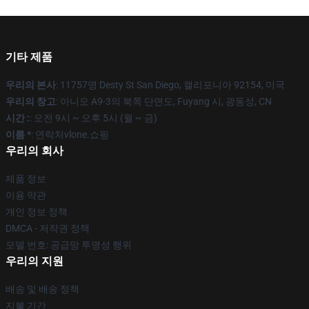
기타 제품
우리의 본사
: 11757명 Desty St San Diego, 캘리포니아 92154, 미국
우리의 창고
: 아니오 A9-3의 북쪽 단면도, Fuyang 시, 광동성, CN
시간 :
: 오전 9시 ~ 오후 5시 (월 ~ 금)
이름 *
: 연락처vlone.쇼핑
우리의 회사
제품 정보
이용 약관
개인 정보 정책
DMCA - 저작권 정책
모델 번호: 공급망 투명성 행위
우리의 지원
배송 및 배송 정책
지불 기간