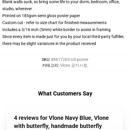
Blank walls suck, so bring some life to your dorm, bedroom, office,
studio, wherever
Printed on 185gsm semi gloss poster paper
Custom cut - refer to size chart for finished measurements
Includes a 3/16 inch (5mm) white border to assist in framing
Since every item is made just for you by your local third-party fulfiller,
there may be slight variances in the product received
SKU
:
89617265-US-poster
카테고리
:
Vlone 공지사항
,
What Customers Say
4 reviews for Vlone Navy Blue, Vlone
with butterfly, handmade butterfly