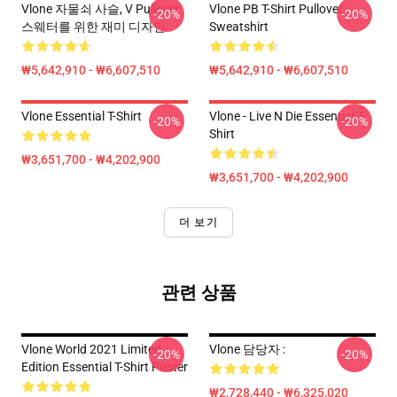
Vlone 자물쇠 사슬, V Pullover
Vlone PB T-Shirt Pullover
-20%
-20%
스웨터를 위한 재미 디자인
Sweatshirt
₩5,642,910 - ₩6,607,510
₩5,642,910 - ₩6,607,510
Vlone Essential T-Shirt
Vlone - Live N Die Essential T-
-20%
-20%
Shirt
₩3,651,700 - ₩4,202,900
₩3,651,700 - ₩4,202,900
더 보기
관련 상품
Vlone World 2021 Limited
Vlone 담당자 :
-20%
-20%
Edition Essential T-Shirt Poster
₩2,728,440 - ₩6,325,020