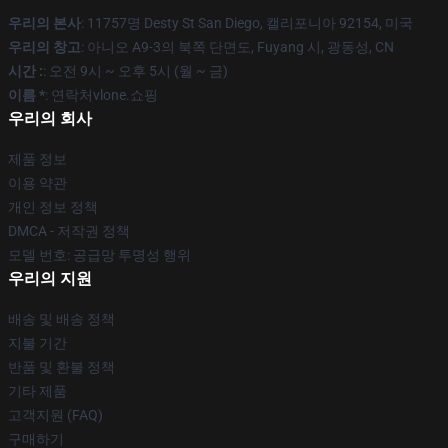
우리의 본사
: 11757명 Desty St San Diego, 캘리포니아 92154, 미국
우리의 창고
: 아니오 A9-3의 북쪽 단면도, Fuyang 시, 광동성, CN
시간 :
: 오전 9시 ~ 오후 5시 (월 ~ 금)
이름 *
: 연락처vlone.쇼핑
우리의 회사
제품 정보
이용 약관
개인 정보 정책
DMCA - 저작권 정책
모델 번호: 공급망 투명성 행위
우리의 지원
배송 및 배송 정책
지불 기간
반품 및 환불 정책
기타 제품
고객지원 (FAQ)
구매하기