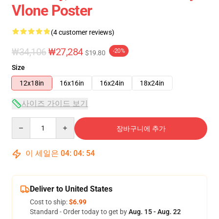
Vlone Poster
(4 customer reviews)
₩34,106
₩27,284
-20%
$19.80
Size
12x18in
16x16in
16x24in
18x24in
사이즈 가이드 보기
Quantity
장바구니에 추가
이 세일은
04
:
04
:
54
Deliver to United States
Cost to ship:
$6.99
Standard - Order today to get by
Aug. 15 - Aug. 22