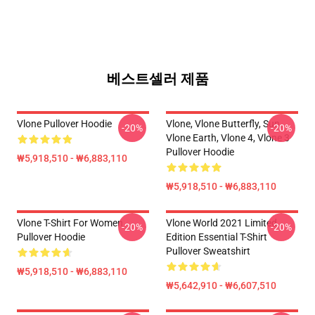
베스트셀러 제품
Vlone Pullover Hoodie
Vlone, Vlone Butterfly, Sun,
-20%
-20%
Vlone Earth, Vlone 4, Vlone 3
Pullover Hoodie
₩5,918,510 - ₩6,883,110
₩5,918,510 - ₩6,883,110
Vlone T-Shirt For Women
Vlone World 2021 Limited
-20%
-20%
Pullover Hoodie
Edition Essential T-Shirt
Pullover Sweatshirt
₩5,918,510 - ₩6,883,110
₩5,642,910 - ₩6,607,510