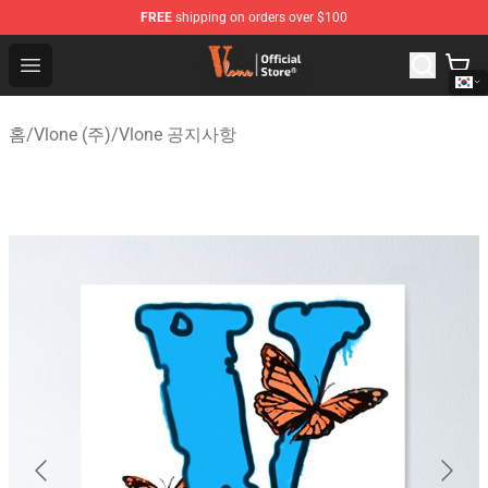
FREE
shipping on orders over $100
Vlone Shop - Official Vlone Merchandise Store
Open menu
홈
/
Vlone (주)
/
Vlone 공지사항