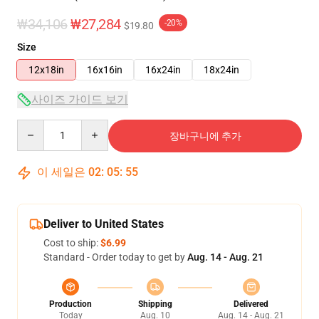
₩34,106
₩27,284
-20%
$19.80
Size
12x18in
16x16in
16x24in
18x24in
사이즈 가이드 보기
Quantity
장바구니에 추가
이 세일은
02
:
05
:
54
Deliver to United States
Cost to ship:
$6.99
Standard - Order today to get by
Aug. 14 - Aug. 21
Production
Shipping
Delivered
Today
Aug. 10
Aug. 14 - Aug. 21