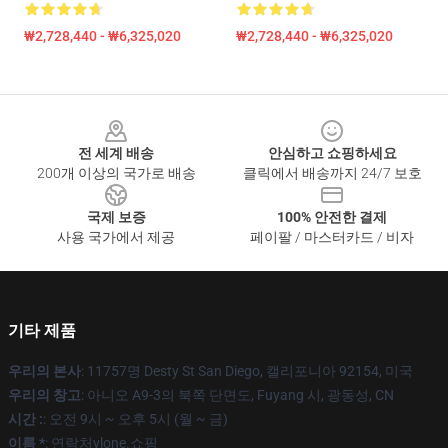
₩2,728,440 - ₩6,325,020
₩2,728,440 - ₩6,325,020
Footer
전 세계 배송
안심하고 쇼핑하세요
200개 이상의 국가로 배송
클릭에서 배송까지 24/7 보호
국제 보증
100% 안전한 결제
사용 국가에서 제공
페이팔 / 마스터카드 / 비자
기타 제품
우리의 본사
: 11757명 Desty St San Diego, 캘리포니아 92154, 미국
우리의 창고
: 아니오 A9-3의 북쪽 단면도, Fuyang 시, 광동성, CN
시간 :
: 오전 9시 ~ 오후 5시 (월 ~ 금)
이름 *
: 연락처vlone.쇼핑