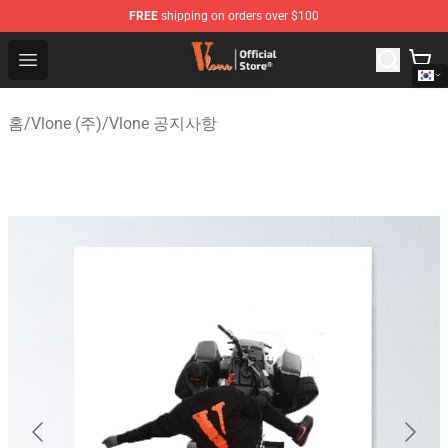
FREE
shipping on orders over $100
Vlone Shop - Official Vlone Merchandise Store
Open menu
홈
/
Vlone (주)
/
Vlone 공지사항