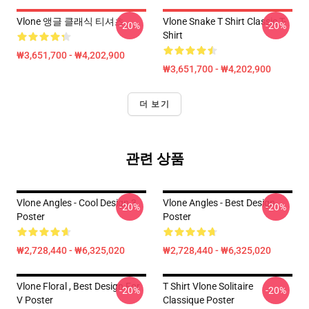
Vlone 앵글 클래식 티셔츠
Vlone Snake T Shirt Classic T-
-20%
-20%
Shirt
₩3,651,700 - ₩4,202,900
₩3,651,700 - ₩4,202,900
더 보기
관련 상품
Vlone Angles - Cool Design 3
Vlone Angles - Best Design
-20%
-20%
Poster
Poster
₩2,728,440 - ₩6,325,020
₩2,728,440 - ₩6,325,020
Vlone Floral , Best Design For
T Shirt Vlone Solitaire
-20%
-20%
V Poster
Classique Poster