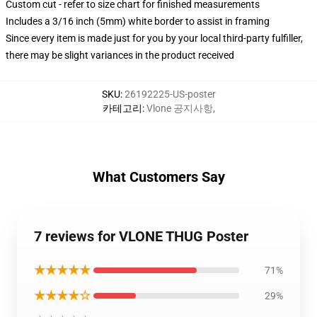
Custom cut - refer to size chart for finished measurements
Includes a 3/16 inch (5mm) white border to assist in framing
Since every item is made just for you by your local third-party fulfiller,
there may be slight variances in the product received
SKU
:
26192225-US-poster
카테고리
:
Vlone 공지사항
,
What Customers Say
7 reviews for VLONE THUG Poster
★★★★★
71%
★★★★☆
29%