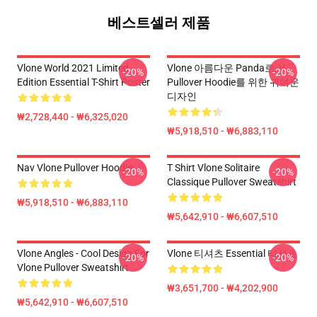
베스트셀러 제품
Vlone World 2021 Limited
Vlone 아름다운 Panda로, V
-20%
-20%
Edition Essential T-Shirt Poster
Pullover Hoodie를 위한 귀여운
디자인
₩2,728,440 - ₩6,325,020
₩5,918,510 - ₩6,883,110
Nav Vlone Pullover Hoodie
T Shirt Vlone Solitaire
-20%
-20%
Classique Pullover Sweatshirt
₩5,918,510 - ₩6,883,110
₩5,642,910 - ₩6,607,510
Vlone Angles - Cool Design For
Vlone 티셔츠 Essential 티셔츠
-20%
-20%
Vlone Pullover Sweatshirt
₩3,651,700 - ₩4,202,900
₩5,642,910 - ₩6,607,510