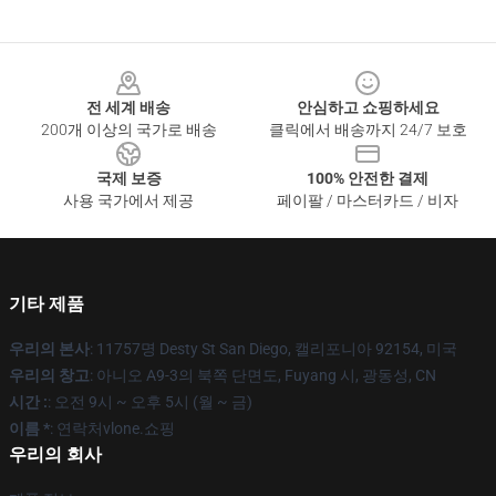
Footer
전 세계 배송
안심하고 쇼핑하세요
200개 이상의 국가로 배송
클릭에서 배송까지 24/7 보호
국제 보증
100% 안전한 결제
사용 국가에서 제공
페이팔 / 마스터카드 / 비자
기타 제품
우리의 본사
: 11757명 Desty St San Diego, 캘리포니아 92154, 미국
우리의 창고
: 아니오 A9-3의 북쪽 단면도, Fuyang 시, 광동성, CN
시간 :
: 오전 9시 ~ 오후 5시 (월 ~ 금)
이름 *
: 연락처vlone.쇼핑
우리의 회사