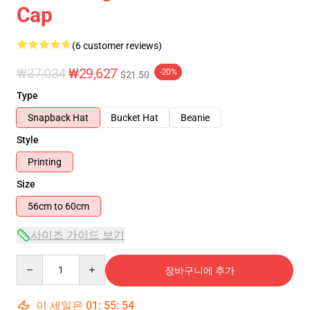
Cap
(6 customer reviews)
₩37,034
₩29,627
-20%
$21.50
Type
Snapback Hat
Bucket Hat
Beanie
Style
Printing
Size
56cm to 60cm
사이즈 가이드 보기
Quantity
장바구니에 추가
이 세일은
01
:
55
:
54