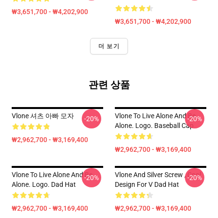
₩3,651,700 - ₩4,202,900
₩3,651,700 - ₩4,202,900
더 보기
관련 상품
Vlone 셔츠 아빠 모자
Vlone To Live Alone And Be
-20%
-20%
Alone. Logo. Baseball Cap
₩2,962,700 - ₩3,169,400
₩2,962,700 - ₩3,169,400
Vlone To Live Alone And Be
Vlone And Silver Screw , Cool
-20%
-20%
Alone. Logo. Dad Hat
Design For V Dad Hat
₩2,962,700 - ₩3,169,400
₩2,962,700 - ₩3,169,400