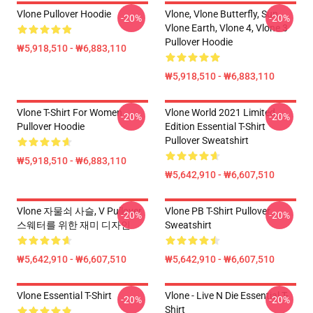
Vlone Pullover Hoodie
Vlone, Vlone Butterfly, Sun,
-20%
-20%
Vlone Earth, Vlone 4, Vlone 3
Pullover Hoodie
₩5,918,510 - ₩6,883,110
₩5,918,510 - ₩6,883,110
Vlone T-Shirt For Women
Vlone World 2021 Limited
-20%
-20%
Pullover Hoodie
Edition Essential T-Shirt
Pullover Sweatshirt
₩5,918,510 - ₩6,883,110
₩5,642,910 - ₩6,607,510
Vlone 자물쇠 사슬, V Pullover
Vlone PB T-Shirt Pullover
-20%
-20%
스웨터를 위한 재미 디자인
Sweatshirt
₩5,642,910 - ₩6,607,510
₩5,642,910 - ₩6,607,510
Vlone Essential T-Shirt
Vlone - Live N Die Essential T-
-20%
-20%
Shirt