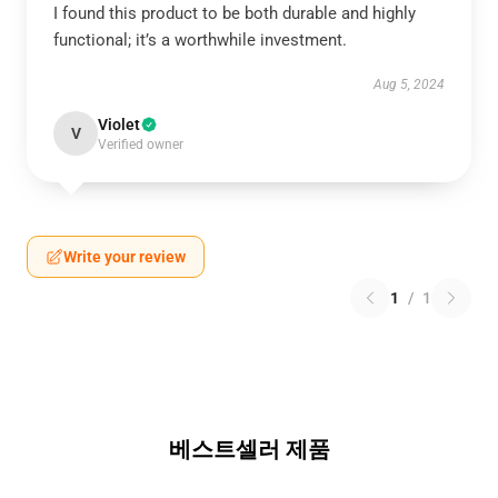
I found this product to be both durable and highly
functional; it’s a worthwhile investment.
Aug 5, 2024
Violet
V
Verified owner
Write your review
1
/
1
베스트셀러 제품