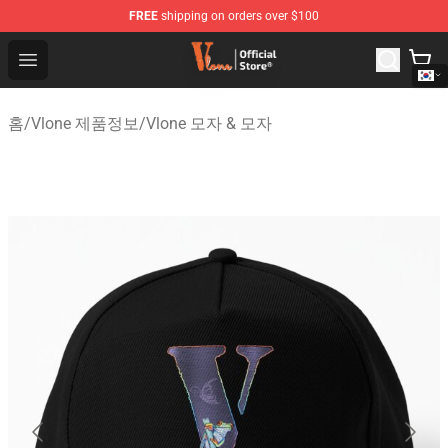
FREE
shipping on orders over $100
Vlone Shop - Official Vlone Merchandise Store
Open menu
홈
/
Vlone 제품정보
/
Vlone 모자 & 모자