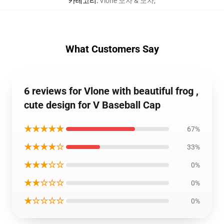
카테고리
:
Vlone 모자 & 모자
,
What Customers Say
6 reviews for Vlone with beautiful frog ,
cute design for V Baseball Cap
★★★★★
67%
★★★★☆
33%
★★★☆☆
0%
★★☆☆☆
0%
★☆☆☆☆
0%