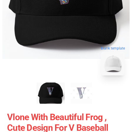
blank template
Vlone With Beautiful Frog ,
Cute Design For V Baseball