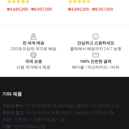
₩4,685,200 - ₩8,957,000
₩4,685,200 - ₩8,957,000
Footer
전 세계 배송
안심하고 쇼핑하세요
200개 이상의 국가로 배송
클릭에서 배송까지 24/7 보호
국제 보증
100% 안전한 결제
사용 국가에서 제공
페이팔 / 마스터카드 / 비자
기타 제품
우리의 본사
: 11757명 Desty St San Diego, 캘리포니아 92154, 미국
우리의 창고
: 아니오 A9-3의 북쪽 단면도, Fuyang 시, 광동성, CN
시간 :
: 오전 9시 ~ 오후 5시 (월 ~ 금)
이름 *
: 연락처vlone.쇼핑