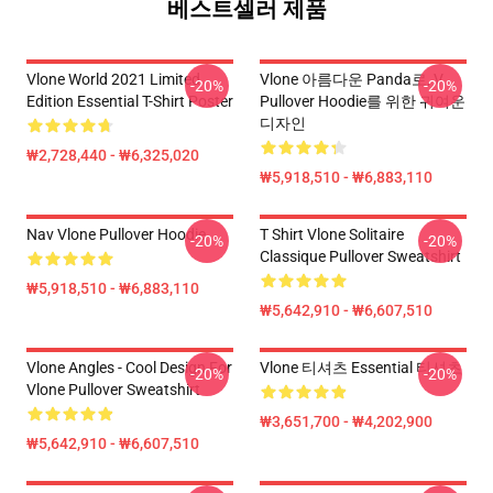
베스트셀러 제품
Vlone World 2021 Limited
Vlone 아름다운 Panda로, V
-20%
-20%
Edition Essential T-Shirt Poster
Pullover Hoodie를 위한 귀여운
디자인
₩2,728,440 - ₩6,325,020
₩5,918,510 - ₩6,883,110
Nav Vlone Pullover Hoodie
T Shirt Vlone Solitaire
-20%
-20%
Classique Pullover Sweatshirt
₩5,918,510 - ₩6,883,110
₩5,642,910 - ₩6,607,510
Vlone Angles - Cool Design For
Vlone 티셔츠 Essential 티셔츠
-20%
-20%
Vlone Pullover Sweatshirt
₩3,651,700 - ₩4,202,900
₩5,642,910 - ₩6,607,510