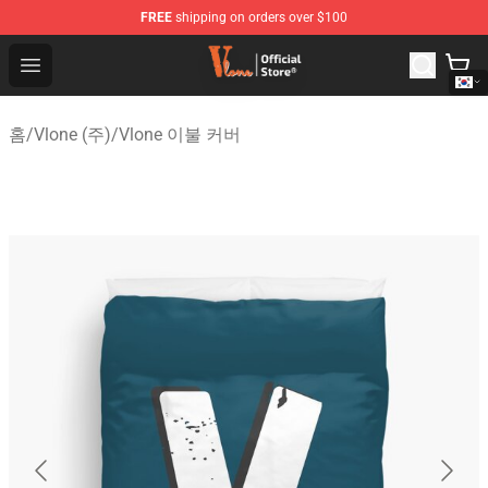
FREE
shipping on orders over $100
Vlone Shop - Official Vlone Merchandise Store
Open menu
홈
/
Vlone (주)
/
Vlone 이불 커버