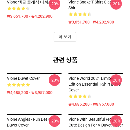
Vlone 앵글 클래식 티셔츠
Vlone Snake T Shirt Classic T-
-20%
-20%
Shirt
₩3,651,700 - ₩4,202,900
₩3,651,700 - ₩4,202,900
더 보기
관련 상품
Vlone Duvet Cover
Vlone World 2021 Limited
-20%
-20%
Edition Essential T-Shirt Duvet
Cover
₩4,685,200 - ₩8,957,000
₩4,685,200 - ₩8,957,000
Vlone Angles - Fun Design
Vlone With Beautiful Frog ,
-20%
-20%
Duvet Cover
Cute Design For V Duvet Cover