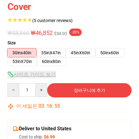
Cover
(5 customer reviews)
₩58,565
₩46,852
-20%
$34.00
Size
30inx40in
35inX47in
45inX60in
50inx60in
53inX70in
60inx80in
사이즈 가이드 보기
Quantity
장바구니에 추가
이 세일은
03
:
16
:
54
Deliver to United States
Cost to ship:
$6.99