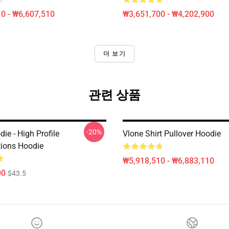
0 - ₩6,607,510
₩3,651,700 - ₩4,202,900
더 보기
관련 상품
-20%
ie - High Profile
Vlone Shirt Pullover Hoodie
tions Hoodie
₩5,918,510 - ₩6,883,110
00
$43.5