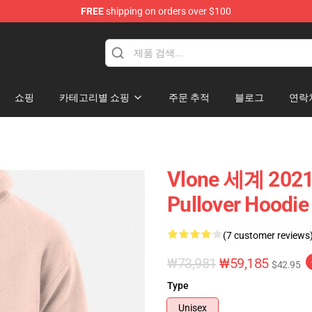
FREE
shipping on orders over $100
쇼핑
카테고리별 쇼핑
주문 추적
블로그
연락
Vlone 세계 2021 
Pullover Hoodie
(7 customer reviews
₩73,981
₩59,185
$42.95
Type
Unisex