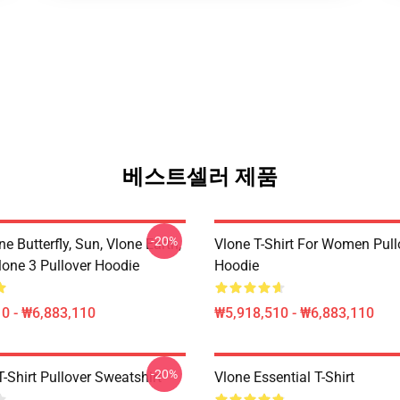
베스트셀러 제품
-20%
ne Butterfly, Sun, Vlone Earth,
Vlone T-Shirt For Women Pull
lone 3 Pullover Hoodie
Hoodie
0 - ₩6,883,110
₩5,918,510 - ₩6,883,110
-20%
-Shirt Pullover Sweatshirt
Vlone Essential T-Shirt