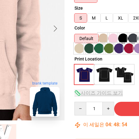
Size
S
M
L
XL
2X
Color
Default
Print Location
blank template
사이즈 가이드 보기
Quantity
이 세일은
04
:
48
:
53