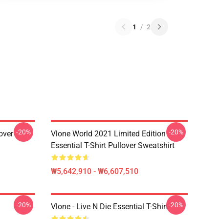
1
/
2
-20%
-20%
over
Vlone World 2021 Limited Edition
Essential T-Shirt Pullover Sweatshirt
₩5,642,910 - ₩6,607,510
-20%
-20%
Vlone - Live N Die Essential T-Shirt