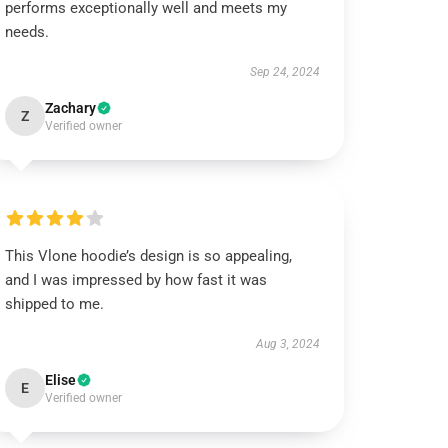
performs exceptionally well and meets my
needs.
Sep 24, 2024
Zachary
Z
Verified owner
This Vlone hoodie’s design is so appealing,
and I was impressed by how fast it was
shipped to me.
Aug 3, 2024
Elise
E
Verified owner