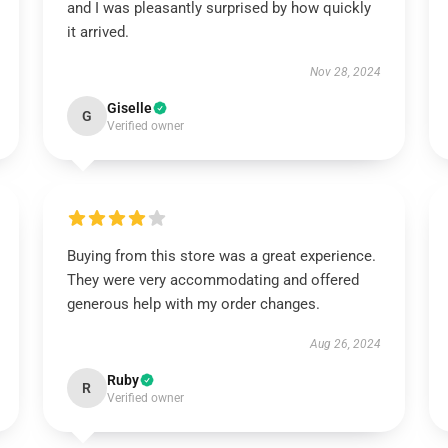
and I was pleasantly surprised by how quickly
it arrived.
Nov 28, 2024
Giselle
G
Verified owner
Buying from this store was a great experience.
They were very accommodating and offered
generous help with my order changes.
Aug 26, 2024
Ruby
R
Verified owner