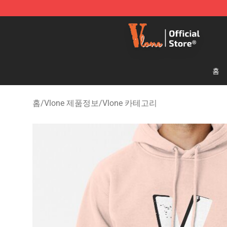
Vlone Shop - Official Vlone Merchandise Store
홈
홈
/
Vlone 제품정보
/
Vlone 카테고리