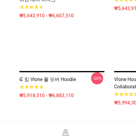
₩5,642,91
₩5,642,910 - ₩6,607,510
-20%
₢ 킹 Vlone 풀 오버 Hoodie
Vlone Hood
Collabora
₩5,918,510 - ₩6,883,110
₩5,994,3
Footer