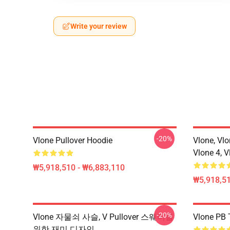
Write your review
-20%
Vlone Pullover Hoodie
Vlone, Vlo
Vlone 4, V
₩5,918,510 - ₩6,883,110
₩5,918,51
-20%
Vlone 자물쇠 사슬, V Pullover 스웨터를
Vlone PB T
위한 재미 디자인