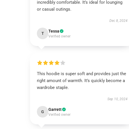
incredibly comfortable. It’s ideal for lounging
or casual outings.
Dec 8, 2024
Tessa
T
Verified owner
This hoodie is super soft and provides just the
right amount of warmth. It’s quickly become a
wardrobe staple.
Sep 10, 2024
Garrett
G
Verified owner