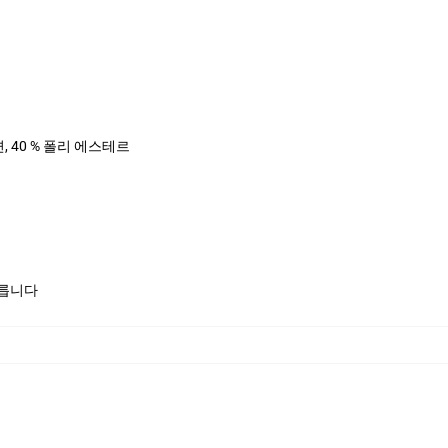
면, 40 % 폴리 에스테르
모릅니다