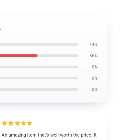
e
14%
86%
0%
0%
0%
An amazing item that’s well worth the price. It