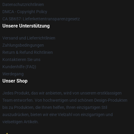
Datenschutzrichtlinien
DMCA - Copyright Policy
CA SB657: Lieferkettentransparenzgesetz
Unsere Unterstützung
Versand und Lieferrichtlinien
Zahlungsbedingungen
Return & Refund Richtlinien
Kontaktieren Sie uns
Kundenhilfe (FAQ)
Werdegang
Unser Shop
Jedes Produkt, das wir anbieten, wird von unserem erstklassigen
Team entworfen. Von hochwertigen und schönen Design-Produkten
bis zu Produkten, die Ihnen helfen, Ihren einzigartigen Stil
auszudrücken, bieten wir eine Vielzahl von einzigartigen und
vielseitigen Artikeln.