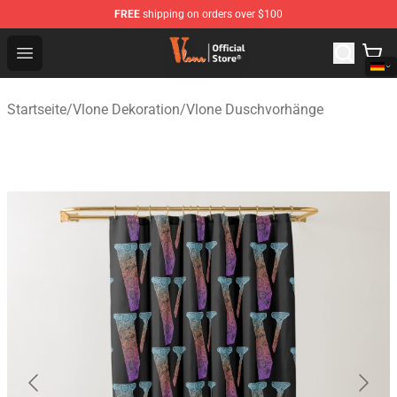
FREE
shipping on orders over $100
Vlone Shop - Official Vlone Merchandise Store
Open menu
Startseite
/
Vlone Dekoration
/
Vlone Duschvorhänge