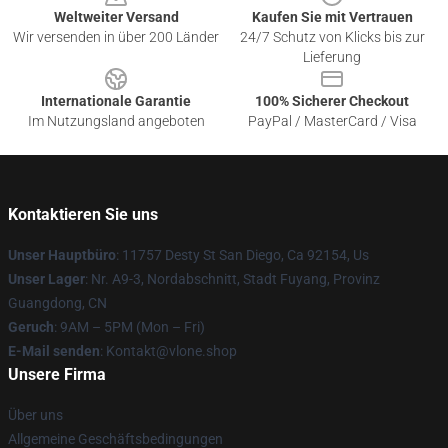
Weltweiter Versand
Kaufen Sie mit Vertrauen
Wir versenden in über 200 Länder
24/7 Schutz von Klicks bis zur
Lieferung
Internationale Garantie
100% Sicherer Checkout
Im Nutzungsland angeboten
PayPal / MasterCard / Visa
Kontaktieren Sie uns
Unser Hauptbüro
: 11757 Desty St San Diego, Ca 92154, Us
Unser Lager
: Nr. A9-3, Nordabschnitt, Stadt Fuyang, Provinz
Guangdong, CN
Geruch
: 9AM – 5PM (Mon – Fri)
E-Mail senden
: Kontakt@vlone.shop
Unsere Firma
Über uns
Allgemeine Geschäftsbedingungen