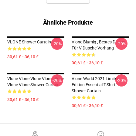
Ähnliche Produkte
VLONE Shower Curtain
Vlone Blumig , Bestes Design
-20%
-20%
Für V Dusche Vorhang
30,61 £ - 36,10 £
30,61 £ - 36,10 £
Vlone Vlone Vlone Vlone Vlone
Vlone World 2021 Limited
-20%
-20%
Vlone Vlone Shower Curtain
Edition Essential T-Shirt
Shower Curtain
30,61 £ - 36,10 £
30,61 £ - 36,10 £
Footer