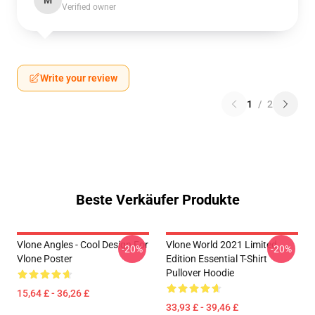
M
Verified owner
Write your review
1
/
2
Beste Verkäufer Produkte
Vlone Angles - Cool Design For
Vlone World 2021 Limited
-20%
-20%
Vlone Poster
Edition Essential T-Shirt
Pullover Hoodie
15,64 £ - 36,26 £
33,93 £ - 39,46 £