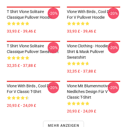
T Shirt Vlone Solitaire
Vlone With Birds , Cool Design
-20%
-20%
Classique Pullover Hoodie
For V Pullover Hoodie
33,93 £ - 39,46 £
33,93 £ - 39,46 £
T Shirt Vlone Solitaire
Vlone Clothing - Hoodie & T-
-20%
-20%
Classique Pullover Sweatshirt
Shirt & Mask Pullover
Sweatshirt
32,35 £ - 37,88 £
32,35 £ - 37,88 £
Vlone With Birds , Cool Design
Vlone Mit Blumenmotiven ,
-20%
-20%
For V Classic T-Shirt
Niedliches Design Für V
Classic T-Shirt
20,93 £ - 24,09 £
20,93 £ - 24,09 £
MEHR ANZEIGEN