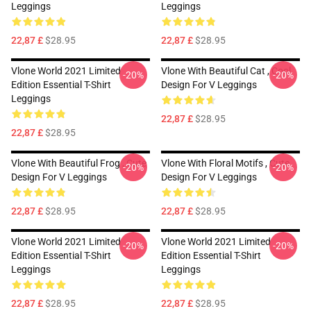
Leggings
Leggings
22,87 £
$28.95
22,87 £
$28.95
Vlone World 2021 Limited
Vlone With Beautiful Cat , Cool
-20%
-20%
Edition Essential T-Shirt
Design For V Leggings
Leggings
22,87 £
$28.95
22,87 £
$28.95
Vlone With Beautiful Frog , Cute
Vlone With Floral Motifs , Cute
-20%
-20%
Design For V Leggings
Design For V Leggings
22,87 £
$28.95
22,87 £
$28.95
Vlone World 2021 Limited
Vlone World 2021 Limited
-20%
-20%
Edition Essential T-Shirt
Edition Essential T-Shirt
Leggings
Leggings
22,87 £
$28.95
22,87 £
$28.95