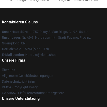
Kontaktieren Sie uns
Unser Hauptbüro
: 11757 Desty St San Diego, Ca 92154, Us
Unser Lager
: Nr. A9-3, Nordabschnitt, Stadt Fuyang, Provinz
Guangdong, CN
Geruch
: 9AM – 5PM (Mon – Fri)
E-Mail senden
: Kontakt@vlone.shop
Unsere Firma
Über uns
Allgemeine Geschäftsbedingungen
Datenschutzrichtlinien
DMCA - Copyright Policy
CA SB657: Lieferkettentransparenzgesetz
Unsere Unterstützung