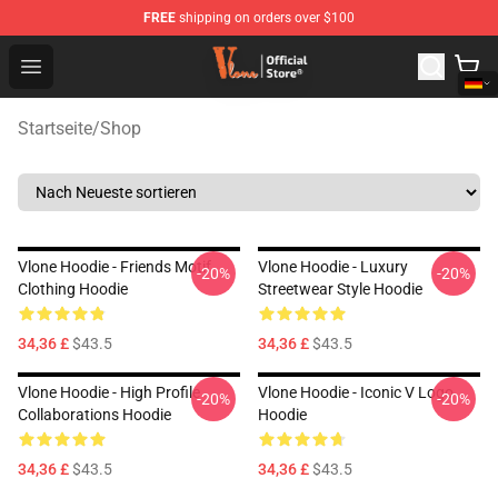
FREE
shipping on orders over $100
Vlone Shop - Official Vlone Merchandise Store
Open menu
Startseite
/
Shop
Vlone Hoodie - Friends Motif
Vlone Hoodie - Luxury
-20%
-20%
Clothing Hoodie
Streetwear Style Hoodie
34,36 £
$43.5
34,36 £
$43.5
Vlone Hoodie - High Profile
Vlone Hoodie - Iconic V Logo
-20%
-20%
Collaborations Hoodie
Hoodie
34,36 £
$43.5
34,36 £
$43.5