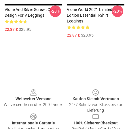
Vlone And Silver Screw , Cool
Vlone World 2021 Limited
-20%
-20%
Design For V Leggings
Edition Essential T-Shirt
Leggings
22,87 £
$28.95
22,87 £
$28.95
Footer
Weltweiter Versand
Kaufen Sie mit Vertrauen
Wir versenden in über 200 Länder
24/7 Schutz von Klicks bis zur
Lieferung
Internationale Garantie
100% Sicherer Checkout
Im Nutzungsland angeboten
PayPal / MasterCard / Visa