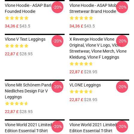
Vlone Hoodie - ASAP Bari
Vlone Hoodie - ASAP Mob
-20%
-20%
Founded Hoodie
Streetwear Brand Hoodie
34,36 £
$43.5
34,36 £
$43.5
Vlone V Text Leggings
X Revenge Hoodie Vlone
-20%
-20%
Original, Vlone V Logo, Vlone
Streetwear, Vlone Merch, Vlone
22,87 £
$28.95
Kleidung, Vlone F Leggings
22,87 £
$28.95
Vlone Mit Schönem Panda,
VLONE Leggings
-20%
-20%
Niedliches Design Für V
Leggings
22,87 £
$28.95
22,87 £
$28.95
Vlone World 2021 Limited
Vlone World 2021 Limited
-20%
-20%
Edition Essential T-Shirt
Edition Essential T-Shirt