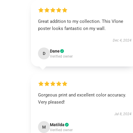
Great addition to my collection. This Vlone
poster looks fantastic on my wall.
Dec 4, 2024
Dane
D
Verified owner
Gorgeous print and excellent color accuracy.
Very pleased!
Jul 8, 2024
Matilda
M
Verified owner