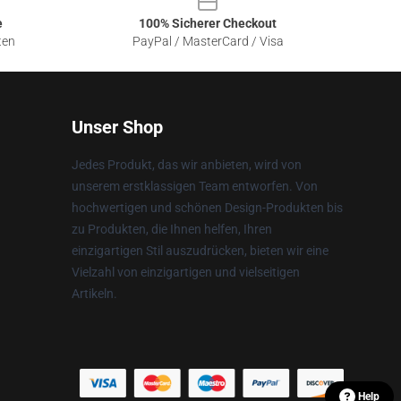
e
100% Sicherer Checkout
ten
PayPal / MasterCard / Visa
Unser Shop
Jedes Produkt, das wir anbieten, wird von
unserem erstklassigen Team entworfen. Von
hochwertigen und schönen Design-Produkten bis
zu Produkten, die Ihnen helfen, Ihren
einzigartigen Stil auszudrücken, bieten wir eine
Vielzahl von einzigartigen und vielseitigen
Artikeln.
Help