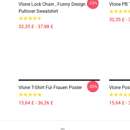
-20%
Vlone Lock Chain , Funny Design For V
Vlone PB T
Pullover Sweatshirt
32,35 £ - 
32,35 £ - 37,88 £
-20%
Vlone T-Shirt Für Frauen Poster
Vlone Pos
15,64 £ - 36,26 £
15,64 £ - 
Footer