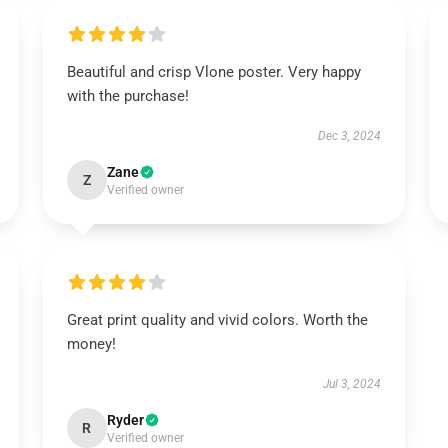
Beautiful and crisp Vlone poster. Very happy
with the purchase!
Dec 3, 2024
Zane
Z
Verified owner
Great print quality and vivid colors. Worth the
money!
Jul 3, 2024
Ryder
R
Verified owner