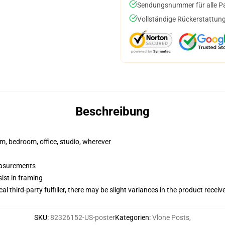
Sendungsnummer für alle Pak
Vollständige Rückerstattung
Beschreibung
rm, bedroom, office, studio, wherever
measurements
ist in framing
al third-party fulfiller, there may be slight variances in the product receiv
SKU
:
82326152-US-poster
Kategorien
:
Vlone Posts
,