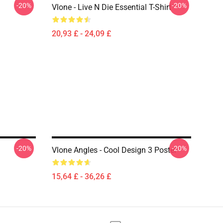
-20%
-20%
Vlone - Live N Die Essential T-Shirt
20,93 £ - 24,09 £
-20%
-20%
Vlone Angles - Cool Design 3 Poster
15,64 £ - 36,26 £