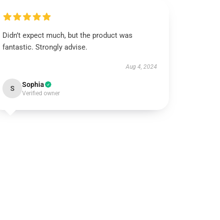
Didn’t expect much, but the product was
fantastic. Strongly advise.
Aug 4, 2024
Sophia
S
Verified owner