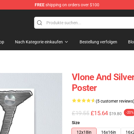
FREE
shipping on orders over $100
op
Nach Kategorie einkaufen
Bestellung verfolgen
Bl
Vlone And Silver
Poster
(5 customer reviews
£19.55
£15.64
-20%
$19.80
Size
12x18in
16x16in
16x