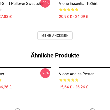
-20%
-Shirt Pullover Sweatshirt
Vlone Essential T-Shirt
37,88 £
20,93 £ - 24,09 £
MEHR ANZEIGEN
Ähnliche Produkte
-20%
ter
Vlone Angles Poster
36,26 £
15,64 £ - 36,26 £