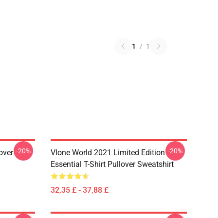
1
/
1
-20%
-20%
over
Vlone World 2021 Limited Edition
Essential T-Shirt Pullover Sweatshirt
32,35 £ - 37,88 £