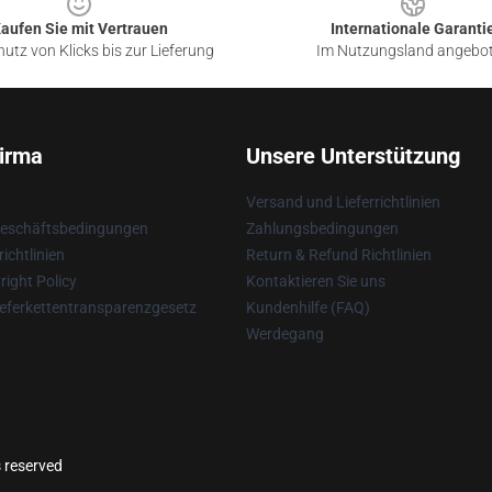
aufen Sie mit Vertrauen
Internationale Garanti
utz von Klicks bis zur Lieferung
Im Nutzungsland angebo
irma
Unsere Unterstützung
Versand und Lieferrichtlinien
Geschäftsbedingungen
Zahlungsbedingungen
ichtlinien
Return & Refund Richtlinien
ight Policy
Kontaktieren Sie uns
eferkettentransparenzgesetz
Kundenhilfe (FAQ)
Werdegang
s reserved