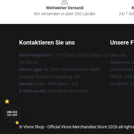
Weltweiter Versand
K
Wir versenden in über 200 Länder
24/7 Sch
Kontaktieren Sie uns
Unsere F
Unser Hauptbüro
: 11757 Desty St San Diego, Ca
Über uns
92154, Us
Allgemeine 
Unser Lager
: Nr. A9-3, Nordabschnitt, Stadt
Datenschutzr
Fuyang, Provinz Guangdong, CN
DMCA - Copyr
Geruch
: 9AM – 5PM (Mon – Fri)
CA SB657: Li
E-Mail senden
: Kontakt@vlone.shop
UNLOCK
10% OFF
© Vlone Shop - Official Vlone Merchandise Store 2026 all right