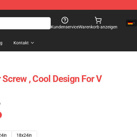
Kundenservice
Warenkorb anzeigen
og
Kontakt
 Screw , Cool Design For V
)
24in
18x24in