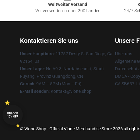
Weltweiter Versand
K
Wir versenden in über 200 Länder
24/7 Sch
Kontaktieren Sie uns
Unsere F
Unser Hauptbüro
: 11757 Desty St San Diego, Ca
Über uns
92154, Us
Allgemeine 
Unser Lager
: Nr. A9-3, Nordabschnitt, Stadt
Datenschutzr
Fuyang, Provinz Guangdong, CN
DMCA - Copyr
Geruch
: 9AM – 5PM (Mon – Fri)
CA SB657: Li
E-Mail senden
: Kontakt@vlone.shop
UNLOCK
10% OFF
© Vlone Shop - Official Vlone Merchandise Store 2026 all right