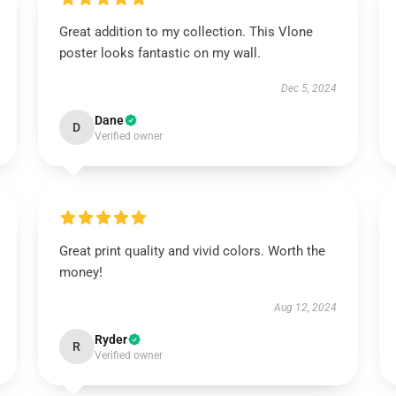
Great addition to my collection. This Vlone
poster looks fantastic on my wall.
Dec 5, 2024
Dane
D
Verified owner
Great print quality and vivid colors. Worth the
money!
Aug 12, 2024
Ryder
R
Verified owner