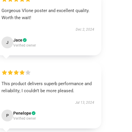
Gorgeous Vlone poster and excellent quality.
Worth the wait!
Dec 2, 2024
Jace
J
Verified owner
This product delivers superb performance and
reliability; I couldn’t be more pleased.
Jul 13, 2024
Penelope
P
Verified owner