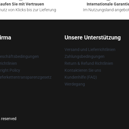
aufen Sie mit Vertrauen
Internationale Garanti
utz von Klicks bis zur Lieferung
Im Nutzungsland angebo
irma
Unsere Unterstützung
Versand und Lieferrichtlinien
Geschäftsbedingungen
Zahlungsbedingungen
ichtlinien
Return & Refund Richtlinien
ight Policy
Kontaktieren Sie uns
eferkettentransparenzgesetz
Kundenhilfe (FAQ)
Werdegang
s reserved