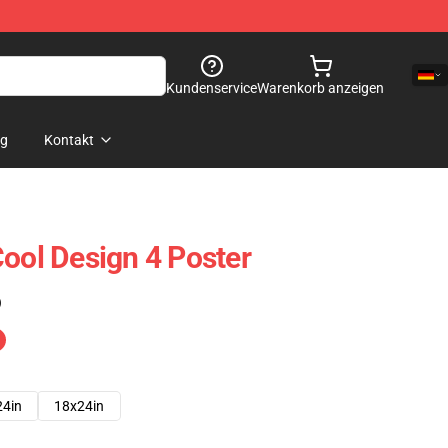
Kundenservice
Warenkorb anzeigen
og
Kontakt
Cool Design 4 Poster
)
24in
18x24in