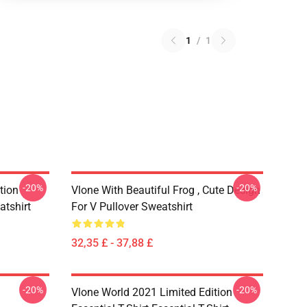
1
/
1
-20%
-20%
tion
Vlone With Beautiful Frog , Cute Design
atshirt
For V Pullover Sweatshirt
32,35 £ - 37,88 £
-20%
-20%
Vlone World 2021 Limited Edition