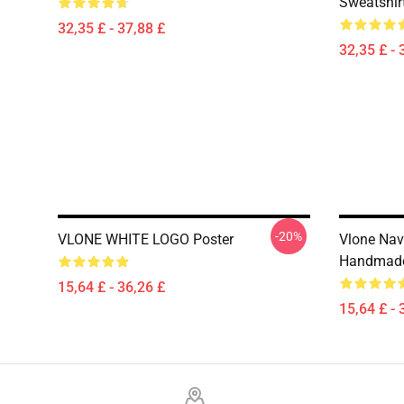
Sweatshir
32,35 £ - 37,88 £
32,35 £ - 
-20%
VLONE WHITE LOGO Poster
Vlone Navy
Handmade 
15,64 £ - 36,26 £
15,64 £ - 
Footer