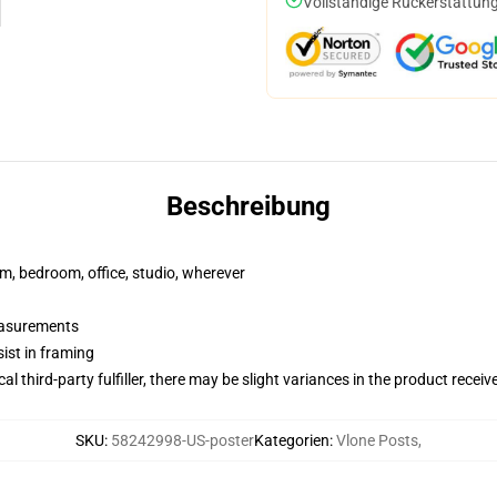
Vollständige Rückerstattung
Beschreibung
rm, bedroom, office, studio, wherever
measurements
ist in framing
al third-party fulfiller, there may be slight variances in the product receiv
SKU
:
58242998-US-poster
Kategorien
:
Vlone Posts
,