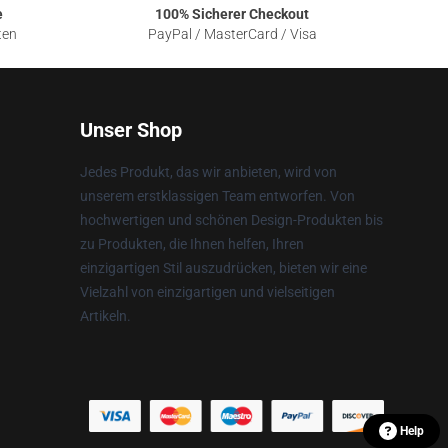
e
100% Sicherer Checkout
ten
PayPal / MasterCard / Visa
Unser Shop
Jedes Produkt, das wir anbieten, wird von
unserem erstklassigen Team entworfen. Von
hochwertigen und schönen Design-Produkten bis
zu Produkten, die Ihnen helfen, Ihren
einzigartigen Stil auszudrücken, bieten wir eine
Vielzahl von einzigartigen und vielseitigen
Artikeln.
Help