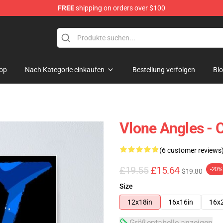
FREE
shipping on orders over $100
op
Nach Kategorie einkaufen
Bestellung verfolgen
Bl
Vlone Angles - 
(6 customer reviews
£19.55
£15.64
-20%
$19.80
Size
12x18in
16x16in
16x
Größentabelle anzeigen