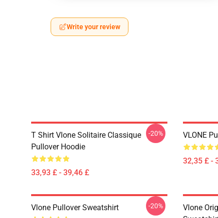
Write your review
-20%
T Shirt Vlone Solitaire Classique
VLONE Pul
Pullover Hoodie
32,35 £ - 
33,93 £ - 39,46 £
-20%
Vlone Pullover Sweatshirt
Vlone Orig