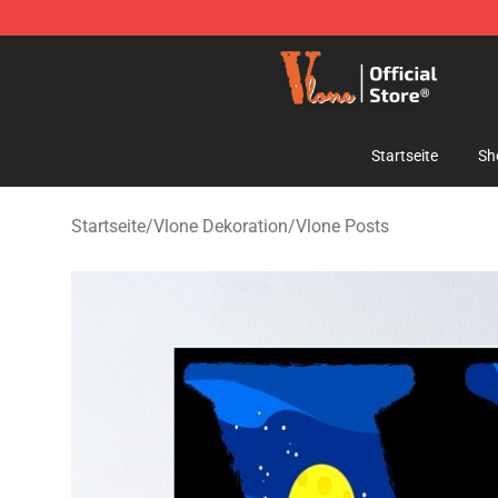
Vlone Shop - Official Vlone Merchandise Store
Startseite
Sh
Startseite
/
Vlone Dekoration
/
Vlone Posts