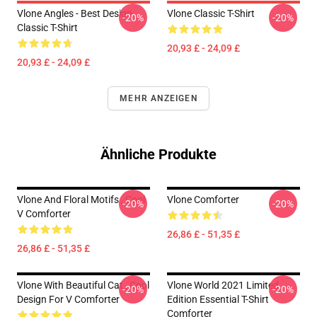
Vlone Angles - Best Design
Vlone Classic T-Shirt
-20%
-20%
Classic T-Shirt
20,93 £ - 24,09 £
20,93 £ - 24,09 £
MEHR ANZEIGEN
Ähnliche Produkte
Vlone And Floral Motifs , Cool
Vlone Comforter
-20%
-20%
V Comforter
26,86 £ - 51,35 £
26,86 £ - 51,35 £
Vlone With Beautiful Cat , Cool
Vlone World 2021 Limited
-20%
-20%
Design For V Comforter
Edition Essential T-Shirt
Comforter