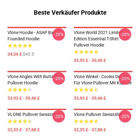
Beste Verkäufer Produkte
Vlone Hoodie - ASAP Bari
Vlone World 2021 Limited
-20%
-20%
Founded Hoodie
Edition Essential T-Shirt
Pullover Hoodie
34,36 £
$43.5
33,93 £ - 39,46 £
Vlone Angles With Butterflies
Vlone Winkel - Cooles Design
-20%
-20%
Pullover Hoodie
Für Vlone Pullover Mit Kapuze
33,93 £ - 39,46 £
33,93 £ - 39,46 £
VLONE Pullover Sweatshirt
Vlone Pullover Sweatshirt
-20%
-20%
32,35 £ - 37,88 £
32,35 £ - 37,88 £