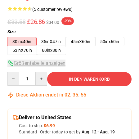
(5 customer reviews)
£33.58
£26.86
-20%
$34.00
Size
30inx40in
35inX47in
45inX60in
50inx60in
53inX70in
60inx80in
Größentabelle anzeigen
Quantity
IN DEN WARENKORB
Diese Aktion endet in
02
:
35
:
54
Deliver to United States
Cost to ship:
$6.99
Standard - Order today to get by
Aug. 12 - Aug. 19