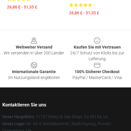
26,86 £ - 51,35 £
26,86 £ - 51,35 £
Footer
Weltweiter Versand
Kaufen Sie mit Vertrauen
Wir versenden in über 200 Länder
24/7 Schutz von Klicks bis zur
Lieferung
Internationale Garantie
100% Sicherer Checkout
Im Nutzungsland angeboten
PayPal / MasterCard / Visa
Kontaktieren Sie uns
Unser Hauptbüro
: 11757 Desty St San Diego, Ca 92154, Us
Unser Lager
: Nr. A9-3, Nordabschnitt, Stadt Fuyang, Provinz
Guangdong, CN