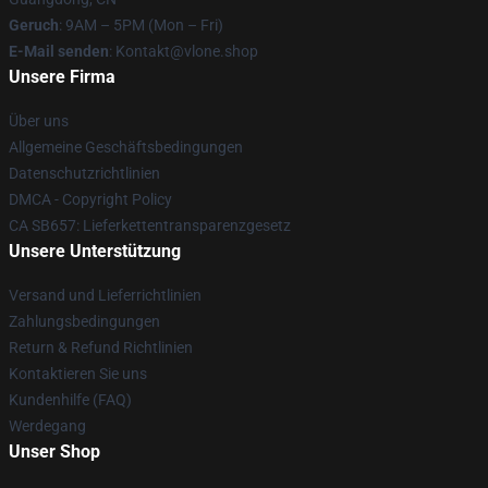
Geruch
: 9AM – 5PM (Mon – Fri)
E-Mail senden
: Kontakt@vlone.shop
Unsere Firma
Über uns
Allgemeine Geschäftsbedingungen
Datenschutzrichtlinien
DMCA - Copyright Policy
CA SB657: Lieferkettentransparenzgesetz
Unsere Unterstützung
Versand und Lieferrichtlinien
Zahlungsbedingungen
Return & Refund Richtlinien
Kontaktieren Sie uns
Kundenhilfe (FAQ)
Werdegang
Unser Shop