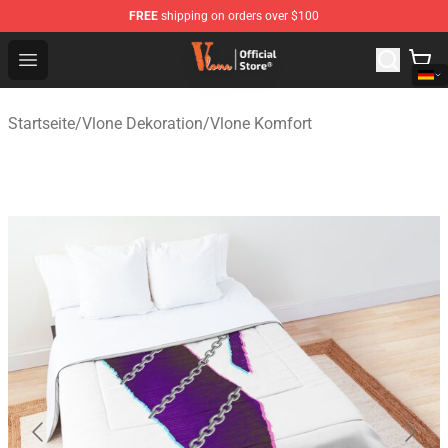
FREE
shipping on orders over $100
Vlone Shop - Official Vlone Merchandise Store
Open menu
Startseite
/
Vlone Dekoration
/
Vlone Komfort